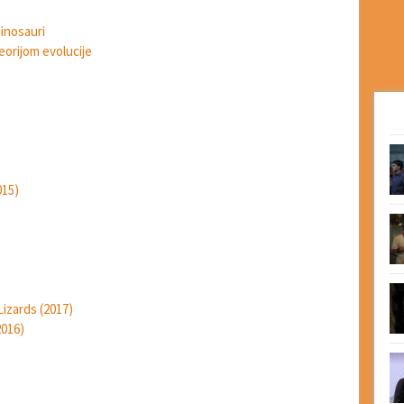
inosauri
eorijom evolucije
015)
izards (2017)
2016)