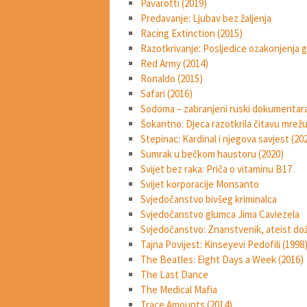
Pavarotti (2019)
Predavanje: Ljubav bez žaljenja
Racing Extinction (2015)
Razotkrivanje: Posljedice ozakonjenja 
Red Army (2014)
Ronaldo (2015)
Safari (2016)
Sodoma – zabranjeni ruski dokumentar
Šokantno: Djeca razotkrila čitavu mrežu
Stepinac: Kardinal i njegova savjest (20
Sumrak u bečkom haustoru (2020)
Svijet bez raka: Priča o vitaminu B17
Svijet korporacije Monsanto
Svjedočanstvo bivšeg kriminalca
Svjedočanstvo glumca Jima Caviezela
Svjedočanstvo: Znanstvenik, ateist dož
Tajna Povijest: Kinseyevi Pedofili (1998
The Beatles: Eight Days a Week (2016)
The Last Dance
The Medical Mafia
Trace Amounts (2014)