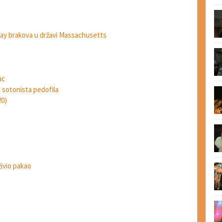
gay brakova u državi Massachusetts
ac
 sotonista pedofila
20)
ivio pakao
)