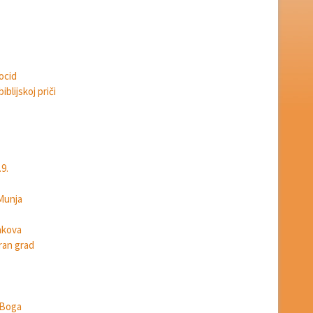
ocid
blijskoj priči
9.
Munja
akova
ran grad
 Boga