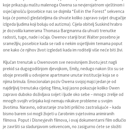
koje prikazuju maštu malenoga Owena sa nevjerojatnom vještinom i
osjećajnošću (posebice nas se dojmila “Evil in the Forest” sekvenca
koja će pomoći gledateljima da shvate koliko zapravo svijet drugačije
izlgeda ljudima koji boluju od autizma). Cijela obitelj Suskind hrabro
je dozvolila kamerama Thomasa Bargmanna da uhvati trenutke
radosti, tuge, nade i očaja. Owenov stariji brat Walter posebno je
sramežljiv, posebice kada se radi o nekim osjetljivim temama poput
one kako će njihov život izgledati kada im roditelji više neće biti živi.
Ključan trenutak u Owenovom sve neovisnijem životu jest nagli
prekid sa dugogodišnjom djevojkom, Emily, nedugo nakon što su se
oboje preselili u odvojene apartmane unutar institucije koja se o
njima brinula. Emocionalan poziv Owena svojoj majci jedan je od
najdirljivij trenutaka cijelog filma, koji jasno pokazuje koliko Owen
zapravo duboko doživljava svijet i ljude oko sebe – mnogo zrelije od
mnogih svojih vršnjaka koji nemaju nikakve probleme u svojim
životima. Naravno, odrastanje zna biti prilično zastrašujuće – kada
bismo barem svi mogli živjeti u čarobnim svjetovima animiranih
filmova. Poput i Disneyjevih filmova, i ovaj dokumentarni film odlučio
je završiti sa sladunjavom sekvencom, no zasigurno ćete se složiti