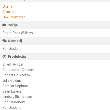
Drama
Animirani
Dokumentarac
Režija
Roger Ross Williams
Scenarij
Ron Suskind
Produkcija
Shanti Avirgan
Christopher Clements
Robert DeBitetto
Julie Goldman
Carolyn Hepburn
Sean Lyness
Lindsay Richardson
Rob Sharenow
Ron Suskind