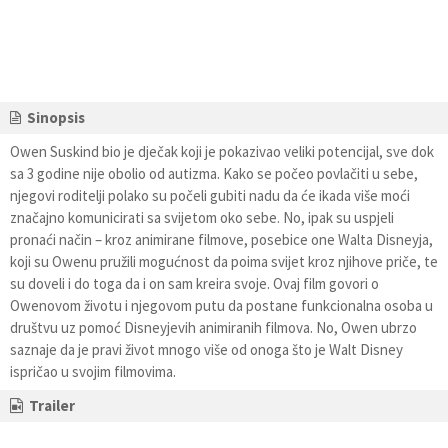
Sinopsis
Owen Suskind bio je dječak koji je pokazivao veliki potencijal, sve dok
sa 3 godine nije obolio od autizma. Kako se počeo povlačiti u sebe,
njegovi roditelji polako su počeli gubiti nadu da će ikada više moći
značajno komunicirati sa svijetom oko sebe. No, ipak su uspjeli
pronaći način – kroz animirane filmove, posebice one Walta Disneyja,
koji su Owenu pružili mogućnost da poima svijet kroz njihove priče, te
su doveli i do toga da i on sam kreira svoje. Ovaj film govori o
Owenovom životu i njegovom putu da postane funkcionalna osoba u
društvu uz pomoć Disneyjevih animiranih filmova. No, Owen ubrzo
saznaje da je pravi život mnogo više od onoga što je Walt Disney
ispričao u svojim filmovima.
Trailer