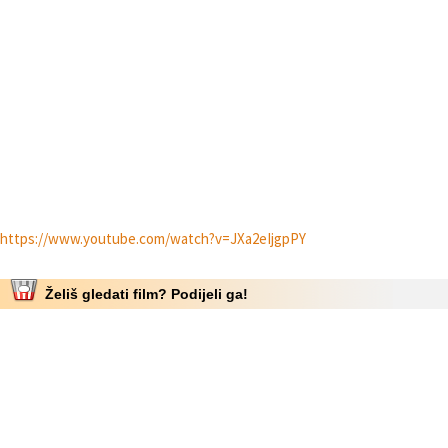
https://www.youtube.com/watch?v=JXa2eIjgpPY
Želiš gledati film? Podijeli ga!