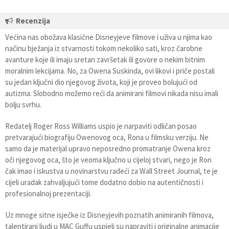
Recenzija
Većina nas obožava klasične Disneyjeve filmove i uživa u njima kao
načinu bježanja iz stvarnosti tokom nekoliko sati, kroz čarobne
avanture koje ili imaju sretan završetak ili govore o nekim bitnim
moralnim lekcijama. No, za Owena Suskinda, ovi likovi i priče postali
su jedan ključni dio njegovog života, koji je proveo bolujući od
autizma. Slobodno možemo reći da animirani filmovi nikada nisu imali
bolju svrhu.
Redatelj Roger Ross Williams uspio je narpaviti odličan posao
pretvarajući biografiju Owenovog oca, Rona u filmsku verziju. Ne
samo da je materijal upravo neposredno promatranje Owena kroz
oči njegovog oca, što je veoma ključno u cijeloj stvari, nego je Ron
čak imao i iskustva u novinarstvu radeći za Wall Street Journal, te je
cijeli uradak zahvaljujući tome dodatno dobio na autentičnosti i
profesionalnoj prezentaciji.
Uz mnoge sitne isječke iz Disneyjevih poznatih animiranih filmova,
talentirani ljudi u MAC Guffu uspjeli su napraviti i originalne animacije