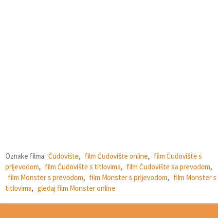
Oznake filma:
Čudovište
,
film Čudovište online
,
film Čudovište s
prijevodom
,
film Čudovište s titlovima
,
film Čudovište sa prevodom
,
film Monster s prevodom
,
film Monster s prijevodom
,
film Monster s
titlovima
,
gledaj film Monster online