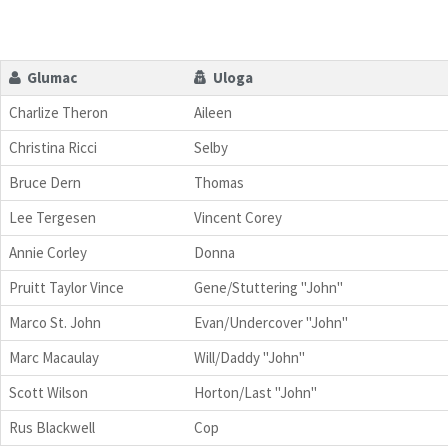
Glumac
Uloga
Charlize Theron
Aileen
Christina Ricci
Selby
Bruce Dern
Thomas
Lee Tergesen
Vincent Corey
Annie Corley
Donna
Pruitt Taylor Vince
Gene/Stuttering "John"
Marco St. John
Evan/Undercover "John"
Marc Macaulay
Will/Daddy "John"
Scott Wilson
Horton/Last "John"
Rus Blackwell
Cop