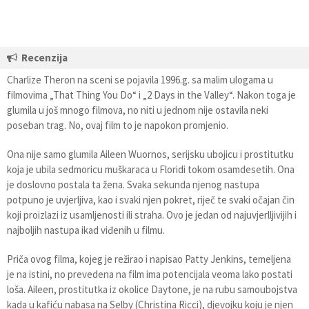
Recenzija
Charlize Theron na sceni se pojavila 1996.g. sa malim ulogama u
filmovima „That Thing You Do“ i „2 Days in the Valley“. Nakon toga je
glumila u još mnogo filmova, no niti u jednom nije ostavila neki
poseban trag. No, ovaj film to je napokon promjenio.
Ona nije samo glumila Aileen Wuornos, serijsku ubojicu i prostitutku
koja je ubila sedmoricu muškaraca u Floridi tokom osamdesetih. Ona
je doslovno postala ta žena. Svaka sekunda njenog nastupa
potpuno je uvjerljiva, kao i svaki njen pokret, riječ te svaki očajan čin
koji proizlazi iz usamljenosti ili straha. Ovo je jedan od najuvjerlljivijih i
najboljih nastupa ikad viđenih u filmu.
Priča ovog filma, kojeg je režirao i napisao Patty Jenkins, temeljena
je na istini, no prevedena na film ima potencijala veoma lako postati
loša. Aileen, prostitutka iz okolice Daytone, je na rubu samoubojstva
kada u kafiću nabasa na Selby (Christina Ricci), djevojku koju je njen