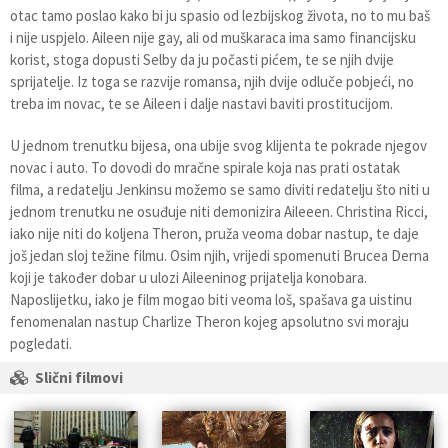
otac tamo poslao kako bi ju spasio od lezbijskog života, no to mu baš
i nije uspjelo. Aileen nije gay, ali od muškaraca ima samo financijsku
korist, stoga dopusti Selby da ju počasti pićem, te se njih dvije
sprijatelje. Iz toga se razvije romansa, njih dvije odluče pobjeći, no
treba im novac, te se Aileen i dalje nastavi baviti prostitucijom.
U jednom trenutku bijesa, ona ubije svog klijenta te pokrade njegov
novac i auto. To dovodi do mračne spirale koja nas prati ostatak
filma, a redatelju Jenkinsu možemo se samo diviti redatelju što niti u
jednom trenutku ne osuđuje niti demonizira Aileeen. Christina Ricci,
iako nije niti do koljena Theron, pruža veoma dobar nastup, te daje
još jedan sloj težine filmu. Osim njih, vrijedi spomenuti Brucea Derna
koji je također dobar u ulozi Aileeninog prijatelja konobara.
Naposlijetku, iako je film mogao biti veoma loš, spašava ga uistinu
fenomenalan nastup Charlize Theron kojeg apsolutno svi moraju
pogledati.
Slični filmovi