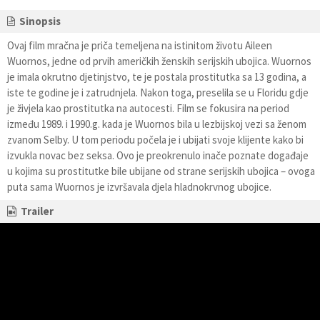
Sinopsis
Ovaj film mračna je priča temeljena na istinitom životu Aileen
Wuornos, jedne od prvih američkih ženskih serijskih ubojica. Wuornos
je imala okrutno djetinjstvo, te je postala prostitutka sa 13 godina, a
iste te godine je i zatrudnjela. Nakon toga, preselila se u Floridu gdje
je živjela kao prostitutka na autocesti. Film se fokusira na period
između 1989. i 1990.g. kada je Wuornos bila u lezbijskoj vezi sa ženom
zvanom Selby. U tom periodu počela je i ubijati svoje klijente kako bi
izvukla novac bez seksa. Ovo je preokrenulo inače poznate događaje
u kojima su prostitutke bile ubijane od strane serijskih ubojica – ovoga
puta sama Wuornos je izvršavala djela hladnokrvnog ubojice.
Trailer