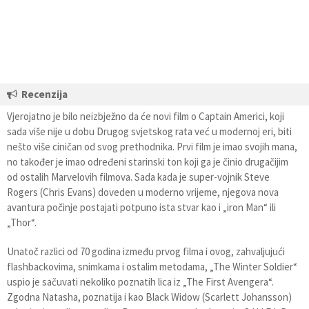
Recenzija
Vjerojatno je bilo neizbježno da će novi film o Captain Americi, koji
sada više nije u dobu Drugog svjetskog rata već u modernoj eri, biti
nešto više ciničan od svog prethodnika. Prvi film je imao svojih mana,
no također je imao određeni starinski ton koji ga je činio drugačijim
od ostalih Marvelovih filmova. Sada kada je super-vojnik Steve
Rogers (Chris Evans) doveden u moderno vrijeme, njegova nova
avantura počinje postajati potpuno ista stvar kao i „iron Man“ ili
„Thor“.
Unatoč razlici od 70 godina između prvog filma i ovog, zahvaljujući
flashbackovima, snimkama i ostalim metodama, „The Winter Soldier“
uspio je sačuvati nekoliko poznatih lica iz „The First Avengera“.
Zgodna Natasha, poznatija i kao Black Widow (Scarlett Johansson)