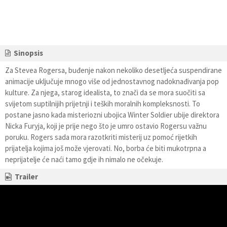
Sinopsis
Za Stevea Rogersa, buđenje nakon nekoliko desetljeća suspendirane
animacije uključuje mnogo više od jednostavnog nadoknađivanja pop
kulture. Za njega, starog idealista, to znači da se mora suočiti sa
svijetom suptilnijih prijetnji i teških moralnih kompleksnosti. To
postane jasno kada misteriozni ubojica Winter Soldier ubije direktora
Nicka Furyja, koji je prije nego što je umro ostavio Rogersu važnu
poruku. Rogers sada mora razotkriti misterij uz pomoć rijetkih
prijatelja kojima još može vjerovati. No, borba će biti mukotrpna a
neprijatelje će naći tamo gdje ih nimalo ne očekuje.
Trailer