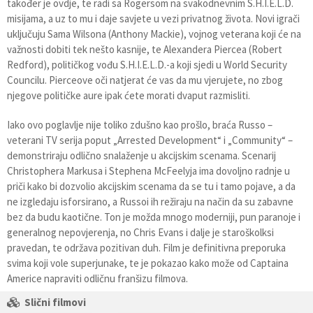
također je ovdje, te radi sa Rogersom na svakodnevnim S.H.I.E.L.D.
misijama, a uz to mu i daje savjete u vezi privatnog života. Novi igrači
uključuju Sama Wilsona (Anthony Mackie), vojnog veterana koji će na
važnosti dobiti tek nešto kasnije, te Alexandera Piercea (Robert
Redford), političkog vođu S.H.I.E.L.D.-a koji sjedi u World Security
Councilu. Pierceove oči natjerat će vas da mu vjerujete, no zbog
njegove političke aure ipak ćete morati dvaput razmisliti.
Iako ovo poglavlje nije toliko zdušno kao prošlo, braća Russo –
veterani TV serija poput „Arrested Development“ i „Community“ –
demonstriraju odlično snalaženje u akcijskim scenama. Scenarij
Christophera Markusa i Stephena McFeelyja ima dovoljno radnje u
priči kako bi dozvolio akcijskim scenama da se tu i tamo pojave, a da
ne izgledaju isforsirano, a Russoi ih režiraju na način da su zabavne
bez da budu kaotične. Ton je možda mnogo moderniji, pun paranoje i
generalnog nepovjerenja, no Chris Evans i dalje je staroškolksi
pravedan, te održava pozitivan duh. Film je definitivna preporuka
svima koji vole superjunake, te je pokazao kako može od Captaina
Americe napraviti odličnu franšizu filmova.
Slični filmovi