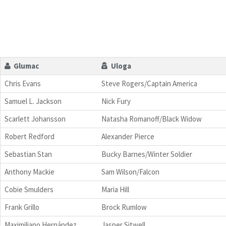
Glumac
Uloga
Chris Evans
Steve Rogers/Captain America
Samuel L. Jackson
Nick Fury
Scarlett Johansson
Natasha Romanoff/Black Widow
Robert Redford
Alexander Pierce
Sebastian Stan
Bucky Barnes/Winter Soldier
Anthony Mackie
Sam Wilson/Falcon
Cobie Smulders
Maria Hill
Frank Grillo
Brock Rumlow
Maximiliano Hernández
Jasper Sitwell