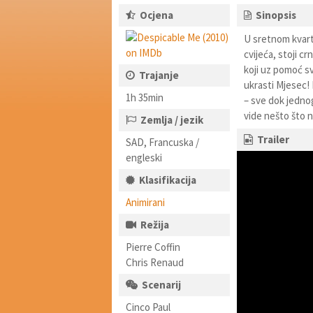
Ocjena
Sinopsis
U sretnom kvart
cvijeća, stoji c
koji uz pomoć sv
Trajanje
ukrasti Mjesec! 
1h 35min
– sve dok jednog
vide nešto što n
Zemlja / jezik
Trailer
SAD, Francuska /
engleski
Klasifikacija
Animirani
Režija
Pierre Coffin
Chris Renaud
Scenarij
Cinco Paul