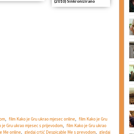
(2010) Sinkronizirano
dom
,
film Kako je Gru ukrao mjesec online
,
film Kako je Gru
o je Gru ukrao mjesec s prijevodom
,
film Kako je Gru ukrao
le Me online
,
gledaj crtić Despicable Me s prevodom
,
gledaj