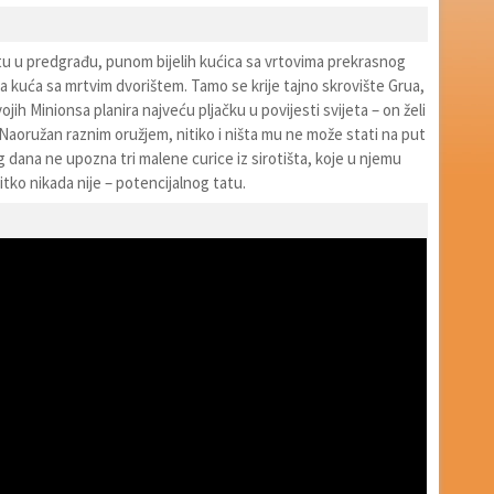
u u predgrađu, punom bijelih kućica sa vrtovima prekrasnog
rna kuća sa mrtvim dvorištem. Tamo se krije tajno skrovište Grua,
ojih Minionsa planira najveću pljačku u povijesti svijeta – on želi
Naoružan raznim oružjem, nitiko i ništa mu ne može stati na put
 dana ne upozna tri malene curice iz sirotišta, koje u njemu
itko nikada nije – potencijalnog tatu.