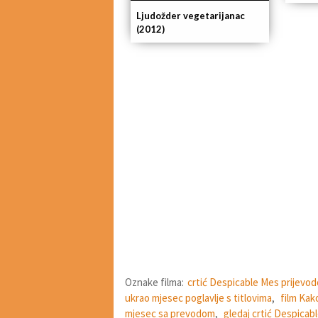
Ljudožder vegetarijanac
(2012)
Oznake filma:
crtić Despicable Mes prijevo
ukrao mjesec poglavlje s titlovima
,
film Kak
mjesec sa prevodom
,
gledaj crtić Despicab