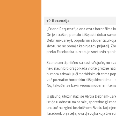
Recenzija
„Friend Request“ je ona vrsta horor filma koje
On je strašan, pomalo klišejast i dobar sam
Debnam-Carey), popularnu studenticu koja p
životu se ne ponaša kao njegov prijatelj. Z
preko Facebooka i uzrokuje smrt svih njenih 
Scene smrti prilično su zastrašujuće, no svaki
neki način biti drago kada vidite grozne nači
humora zahvaljujući morbidnim citatima pop
već poznatim hororskim klišejskim nitima – sa
No, također se bavi i veoma modernim temam
U glavnoj ulozi nalazi se Alycia Debnam-Care
ističe u odnosu na ostale, sporedne glumc
unatoč naizgled bezbrižnom životu koji njen
facebook prijatelja, ova djevojka koja živi z