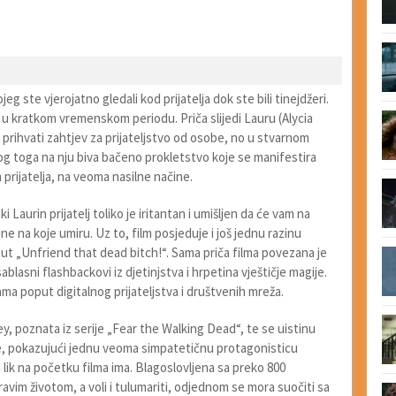
g ste vjerojatno gledali kod prijatelja dok ste bili tinejdžeri.
o u kratkom vremenskom periodu. Priča slijedi Lauru (Alycia
rihvati zahtjev za prijateljstvo od osobe, no u stvarnom
bog toga na nju biva bačeno prokletstvo koje se manifestira
prijatelja, na veoma nasilne načine.
 Laurin prijatelj toliko je iritantan i umišljen da će vam na
ne na koje umiru. Uz to, film posjeduje i još jednu razinu
ut „Unfriend that dead bitch!“. Sama priča filma povezana je
blasni flashbackovi iz djetinjstva i hrpetina vještičje magije.
a poput digitalnog prijateljstva i društvenih mreža.
y, poznata iz serije „Fear the Walking Dead“, te se uistinu
e, pokazujući jednu veoma simpatetičnu protagonisticu
 lik na početku filma ima. Blagoslovljena sa preko 800
dravim životom, a voli i tulumariti, odjednom se mora suočiti sa