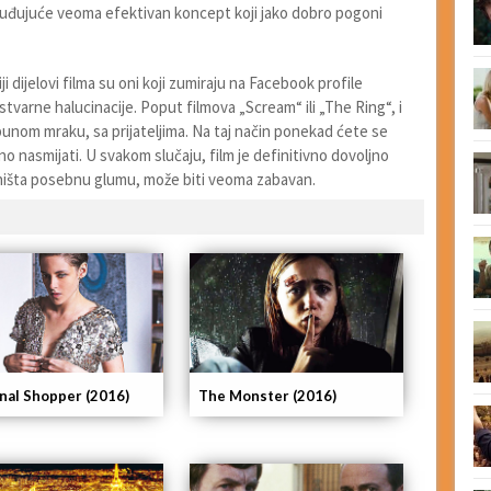
 začuđujuće veoma efektivan koncept koji jako dobro pogoni
i dijelovi filma su oni koji zumiraju na Facebook profile
 u stvarne halucinacije. Poput filmova „Scream“ ili „The Ring“, i
tpunom mraku, sa prijateljima. Na taj način ponekad ćete se
o nasmijati. U svakom slučaju, film je definitivno dovoljno
i ništa posebnu glumu, može biti veoma zabavan.
nal Shopper (2016)
The Monster (2016)