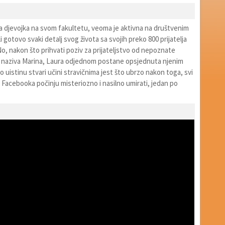
a djevojka na svom fakultetu, veoma je aktivna na društvenim
i gotovo svaki detalj svog života sa svojih preko 800 prijatelja
o, nakon što prihvati poziv za prijateljstvo od nepoznate
e naziva Marina, Laura odjednom postane opsjednuta njenim
o uistinu stvari učini stravičnima jest što ubrzo nakon toga, svi
 sa Facebooka počinju misteriozno i nasilno umirati, jedan po