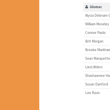
Glumac
Alycia Debnam-
William Moseley
Connor Paolo
Brit Morgan
Brooke Markha
Sean Marquette
Liesl Ahlers
Shashawnee Hal
Susan Danford
Lee Raviv