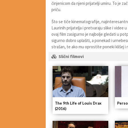
činjenicom da njeni prijatelji umiru. To je
priču.
Što se tiče kinematografije, najinteresantnij
Laurinih prijatelja i pretvaraju slike i videe
ovaj film zasigurno je najbolje gledati u po
sigurno dobro uplašiti, a ponekad i urnebesn
strašan, te ako mu oprostite poneki klišej 
Slični filmovi
The 9th Life of Louis Drax
Perso
(2016)