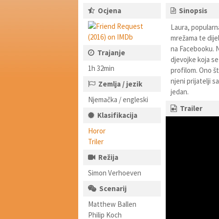
Ocjena
Sinopsis
Laura, popularn
mrežama te dijel
na Facebooku. N
Trajanje
djevojke koja s
1h 32min
profilom. Ono št
njeni prijatelji
Zemlja / jezik
jedan.
Njemačka / engleski
Trailer
Klasifikacija
Horor
Triler
Režija
Simon Verhoeven
Scenarij
Matthew Ballen
Philip Koch