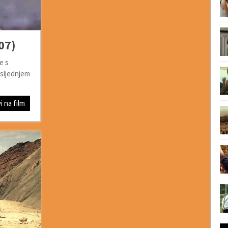
07)
e s
osljednjem
i na film