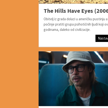
The Hills Have Eyes (200
Obitelj iz grada dolazi u američku pustinju a
počinje pratiti grupa psihotičnih ljudi koji ov
godinama, daleko od civilizacije.
Nastav