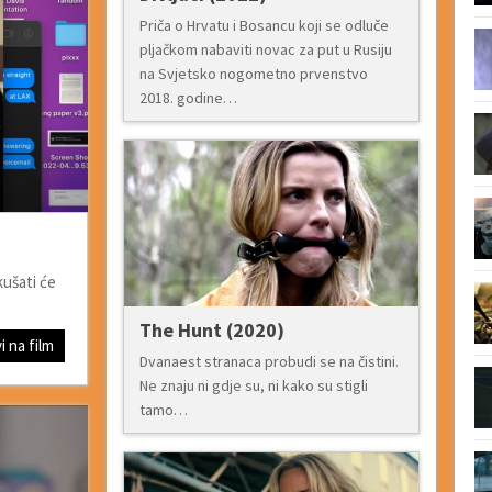
Priča o Hrvatu i Bosancu koji se odluče
pljačkom nabaviti novac za put u Rusiju
na Svjetsko nogometno prvenstvo
2018. godine…
kušati će
The Hunt (2020)
i na film
Dvanaest stranaca probudi se na čistini.
Ne znaju ni gdje su, ni kako su stigli
tamo…