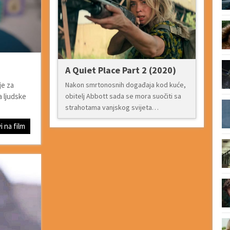
A Quiet Place Part 2 (2020)
Nakon smrtonosnih događaja kod kuće,
je za
obitelj Abbott sada se mora suočiti sa
a ljudske
strahotama vanjskog svijeta…
i na film