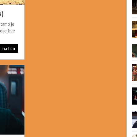
6)
 tamo je
dije žive
i na film