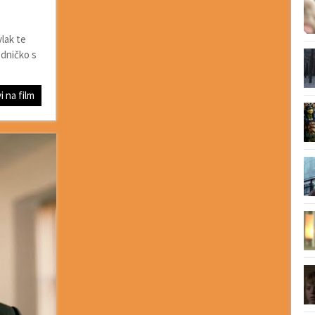
vlak te
edničko s
i na film