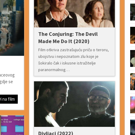
The Conjuring: The Devil
Made Me Do It (2020)
Film otkriva zastrašujuću priču o teroru,
ubojstvu i nepoznatom zlu koje je
šokiralo čak i iskusne istražitelje
paranormalnog…
faceovog
gdje se
i na film
Divljaci (2022)