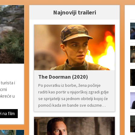
Najnoviji traileri
The Doorman (2020)
turista i
Po povratku iz borbe, žena počinje
crni
raditi kao portir u njujorškoj zgradi gdje
okreće u
se sprijatelji sa jednom obitelji kojoj će
pomoći kada im bande sve oduzme…
i na film