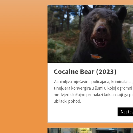
Cocaine Bear (2023)
Zanimljiva mješavina policajaca, kriminalaca, 
tinejđera konvergira u šumi u kojoj ogromni 
medvjed slučajno pronalazi kokain koji ga p
ubilački pohod.
Nastav