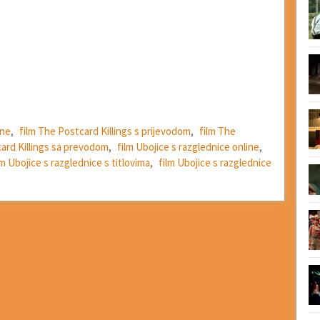
ine
,
film The Postcard Killings s prijevodom
,
film The
ard Killings sa prevodom
,
film Ubojice s razglednice online
,
lm Ubojice s razglednice s titlovima
,
film Ubojice s razglednice