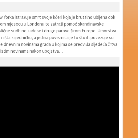
 Yorka istražuje smrt svoje kćeri koja je brutalno ubijena dok
nom mjesecu u Londonu te zatraži pomoć skandinavske
slične sudbine zadese i druge parove širom Europe. Umorstva
ništa zajedničko, a jedina poveznica je to što ih povezuje su
ne dnevnim novinama grada u kojima se predviđa sljedeća žrtva
e istim novinama nakon ubojstva…