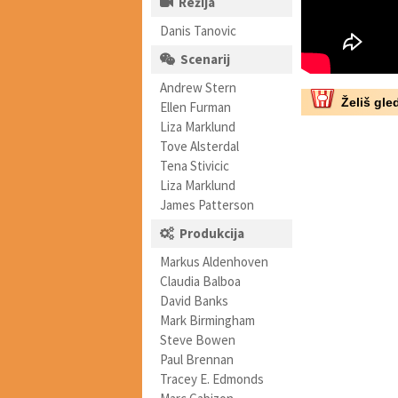
Režija
Danis Tanovic
Scenarij
Andrew Stern
Želiš gled
Ellen Furman
Liza Marklund
Tove Alsterdal
Tena Stivicic
Liza Marklund
James Patterson
Produkcija
Markus Aldenhoven
Claudia Balboa
David Banks
Mark Birmingham
Steve Bowen
Paul Brennan
Tracey E. Edmonds