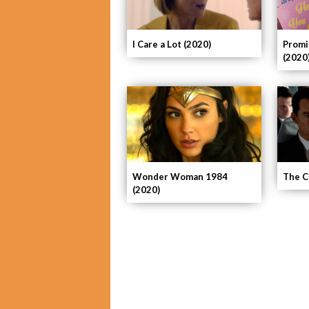
I Care a Lot (2020)
Promi
(2020
Wonder Woman 1984
The C
(2020)