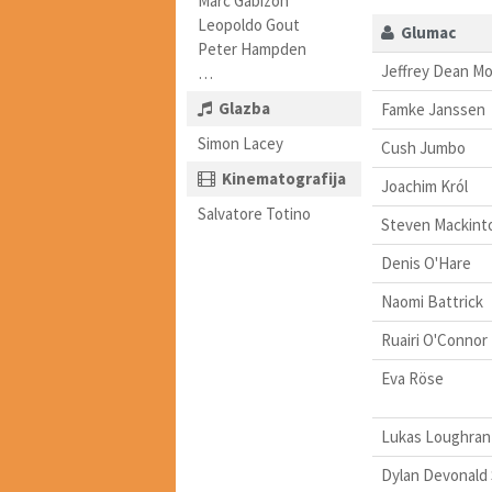
Marc Gabizon
Leopoldo Gout
Glumac
Peter Hampden
Jeffrey Dean M
…
Glazba
Famke Janssen
Simon Lacey
Cush Jumbo
Kinematografija
Joachim Król
Salvatore Totino
Steven Mackint
Denis O'Hare
Naomi Battrick
Ruairi O'Connor
Eva Röse
Lukas Loughran
Dylan Devonald