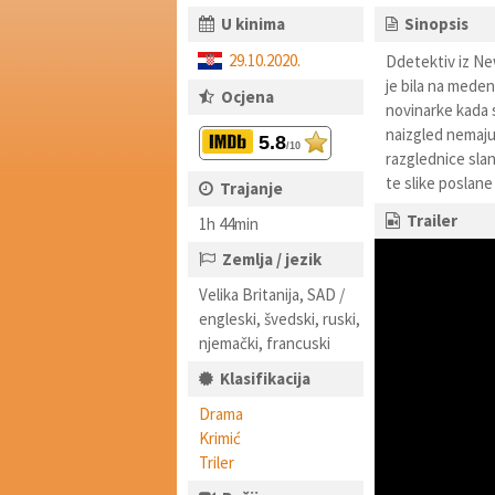
U kinima
Sinopsis
29.10.2020.
Ddetektiv iz New
je bila na mede
Ocjena
novinarke kada 
naizgled nemaju 
5.8
/10
razglednice sla
te slike poslan
Trajanje
Trailer
1h 44min
Zemlja / jezik
Velika Britanija, SAD /
engleski, švedski, ruski,
njemački, francuski
Klasifikacija
Drama
Krimić
Triler