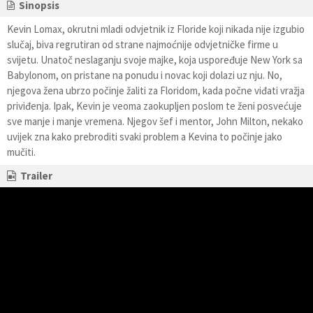
Sinopsis
Kevin Lomax, okrutni mladi odvjetnik iz Floride koji nikada nije izgubio
slučaj, biva regrutiran od strane najmoćnije odvjetničke firme u
svijetu. Unatoč neslaganju svoje majke, koja uspoređuje New York sa
Babylonom, on pristane na ponudu i novac koji dolazi uz nju. No,
njegova žena ubrzo počinje žaliti za Floridom, kada počne viđati vražja
priviđenja. Ipak, Kevin je veoma zaokupljen poslom te ženi posvećuje
sve manje i manje vremena. Njegov šef i mentor, John Milton, nekako
uvijek zna kako prebroditi svaki problem a Kevina to počinje jako
mučiti.
Trailer