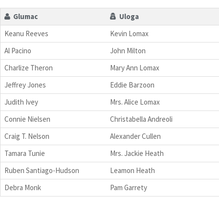
Glumac
Uloga
Keanu Reeves
Kevin Lomax
Al Pacino
John Milton
Charlize Theron
Mary Ann Lomax
Jeffrey Jones
Eddie Barzoon
Judith Ivey
Mrs. Alice Lomax
Connie Nielsen
Christabella Andreoli
Craig T. Nelson
Alexander Cullen
Tamara Tunie
Mrs. Jackie Heath
Ruben Santiago-Hudson
Leamon Heath
Debra Monk
Pam Garrety