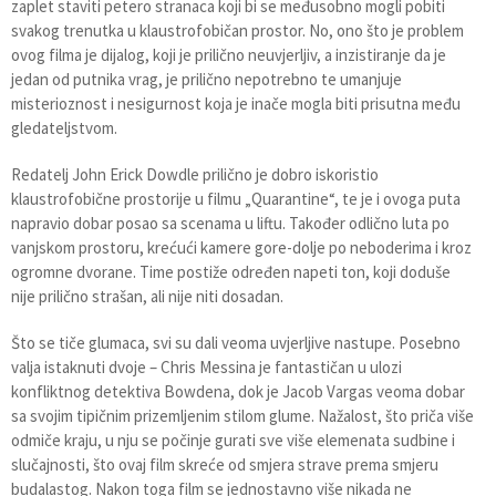
zaplet staviti petero stranaca koji bi se međusobno mogli pobiti
svakog trenutka u klaustrofobičan prostor. No, ono što je problem
ovog filma je dijalog, koji je prilično neuvjerljiv, a inzistiranje da je
jedan od putnika vrag, je prilično nepotrebno te umanjuje
misterioznost i nesigurnost koja je inače mogla biti prisutna među
gledateljstvom.
Redatelj John Erick Dowdle prilično je dobro iskoristio
klaustrofobične prostorije u filmu „Quarantine“, te je i ovoga puta
napravio dobar posao sa scenama u liftu. Također odlično luta po
vanjskom prostoru, krećući kamere gore-dolje po neboderima i kroz
ogromne dvorane. Time postiže određen napeti ton, koji doduše
nije prilično strašan, ali nije niti dosadan.
Što se tiče glumaca, svi su dali veoma uvjerljive nastupe. Posebno
valja istaknuti dvoje – Chris Messina je fantastičan u ulozi
konfliktnog detektiva Bowdena, dok je Jacob Vargas veoma dobar
sa svojim tipičnim prizemljenim stilom glume. Nažalost, što priča više
odmiče kraju, u nju se počinje gurati sve više elemenata sudbine i
slučajnosti, što ovaj film skreće od smjera strave prema smjeru
budalastog. Nakon toga film se jednostavno više nikada ne