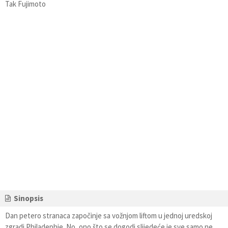
Tak Fujimoto
Sinopsis
Dan petero stranaca započinje sa vožnjom liftom u jednoj uredskoj
zgradi Philadephie. No, ono što se dogodi slijedeće je sve samo ne