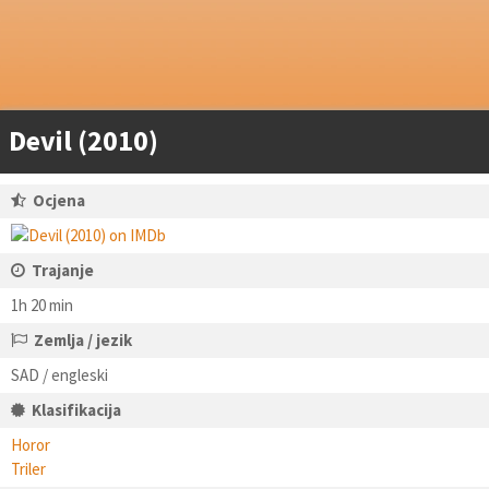
Devil (2010)
Ocjena
Trajanje
1h 20 min
Zemlja / jezik
SAD / engleski
Klasifikacija
Horor
Triler