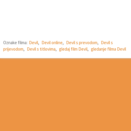
Oznake filma:
Devil
,
Devil online
,
Devil s prevodom
,
Devil s
prijevodom
,
Devil s titlovima
,
gledaj film Devil
,
gledanje filma Devil