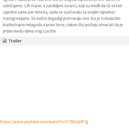
uobičajeno. Lift stane, a zarobljeni stranci, koji su mislili da će ostati
zajedno samo par minuta, sada se suočavaju sa svojim tajnama i
transgresijama. Stravični događaji pretvaraju ono što je trebala biti
kratkotrajna nelagoda u pravi teror, nakon što počinju shvaćati da je
jedan među njima vrag Lucifer.
Trailer
https://www.youtube.com/watch?v=C7l3nzjHYTg