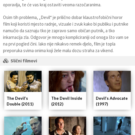
oporavlja, te će vas kraj ostaviti veoma razočaranima.
Osim tih problema, „Devil“ je prilično dobar klaustrofobični horor
film koji koristi mjesto radnje, vizuale i zvuk kako bi publiku i putnike
namučio da saznaju tko je zapravo samo običan putnik, a tko
inkarnacija zla. Odgovor je mnogo kompliciraniji od onoga što vam se
na prvi pogled čini. Iako nije nikakvo remek-djelo, film je topla
preporuka svima onima koji žele malu dozu straha za vikend.
Slični filmovi
The Devil’s
Devil’s Advocate
The Devil Inside
Double (2011)
(1997)
(2012)