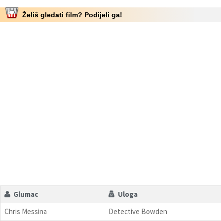
Želiš gledati film? Podijeli ga!
Glumac
Uloga
Chris Messina
Detective Bowden