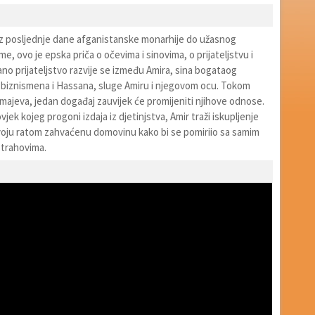
oz posljednje dane afganistanske monarhije do užasnog
me, ovo je epska priča o očevima i sinovima, o prijateljstvu i
ano prijateljstvo razvije se između Amira, sina bogataog
biznismena i Hassana, sluge Amiru i njegovom ocu. Tokom
zmajeva, jedan događaj zauvijek će promijeniti njihove odnose.
jek kojeg progoni izdaja iz djetinjstva, Amir traži iskupljenje
svoju ratom zahvaćenu domovinu kako bi se pomiriio sa samim
strahovima.