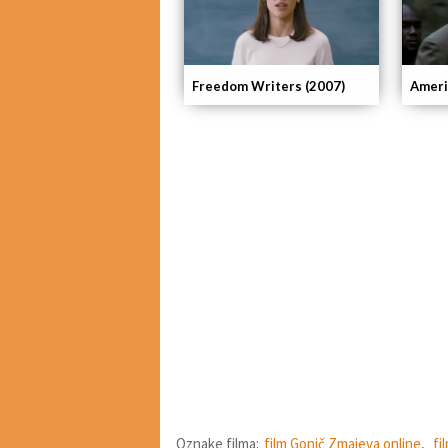
Freedom Writers (2007)
Ameri
Oznake filma:
film Gonič Zmajeva online
,
fi