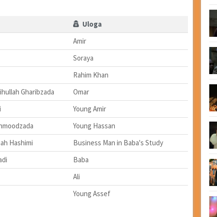
Uloga
Amir
Soraya
Rahim Khan
ihullah Gharibzada
Omar
i
Young Amir
hmoodzada
Young Hassan
ah Hashimi
Business Man in Baba's Study
adi
Baba
Ali
Young Assef