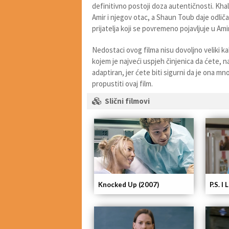
definitivno postoji doza autentičnosti. Kha
Amir i njegov otac, a Shaun Toub daje odlič
prijatelja koji se povremeno pojavljuje u Am
Nedostaci ovog filma nisu dovoljno veliki kako
kojem je najveći uspjeh činjenica da ćete, na
adaptiran, jer ćete biti sigurni da je ona mno
propustiti ovaj film.
Slični filmovi
Knocked Up (2007)
P.S. I