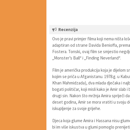
Recenzija
Ovo je pravi primjer filma koji nema ništa l
adaptiran od strane Davida Benioffa, prema
Fostera. Tonski, ovaj film se smjestio negdje
„Monster’s Ball“ i „Finding Neverland“.
Film je američka produkcija koja je dijelom sn
kojim se priča u Afganistanu. 1978.g. u Ka
Khan Mahmidzada), dva mlada dječaka i najbo
bogati političar, koji misli kako je Amir sl
drugi sin. Nakon što mržnja Amira spriječi 
deset godina, Amir se mora vratiti u svoju 
iskupljenje za svoje grijehe.
Djeca koja glume Amira i Hassana nisu glumci
bi im više iskustva u glumi pomoglo prenijeti