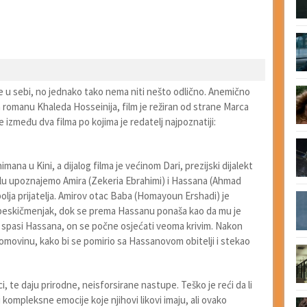
oše u sebi, no jednako tako nema niti nešto odlično. Anemično
 romanu Khaleda Hosseinija, film je režiran od strane Marca
 između dva filma po kojima je redatelj najpoznatiji:
imana u Kini, a dijalog filma je većinom Dari, prezijski dijalekt
bulu upoznajemo Amira (Zekeria Ebrahimi) i Hassana (Ahmad
lja prijatelja. Amirov otac Baba (Homayoun Ershadi) je
ab i beskičmenjak, dok se prema Hassanu ponaša kao da mu je
da spasi Hassana, on se počne osjećati veoma krivim. Nakon
domovinu, kako bi se pomirio sa Hassanovom obitelji i stekao
, te daju prirodne, neisforsirane nastupe. Teško je reći da li
 kompleksne emocije koje njihovi likovi imaju, ali ovako