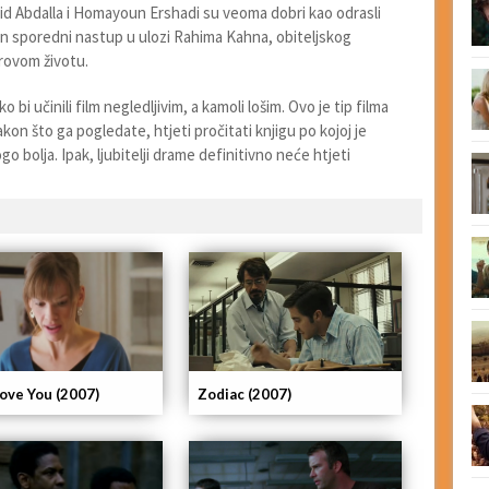
lid Abdalla i Homayoun Ershadi su veoma dobri kao odrasli
an sporedni nastup u ulozi Rahima Kahna, obiteljskog
irovom životu.
 bi učinili film negledljivim, a kamoli lošim. Ovo je tip filma
kon što ga pogledate, htjeti pročitati knjigu po kojoj je
go bolja. Ipak, ljubitelji drame definitivno neće htjeti
 Love You (2007)
Zodiac (2007)