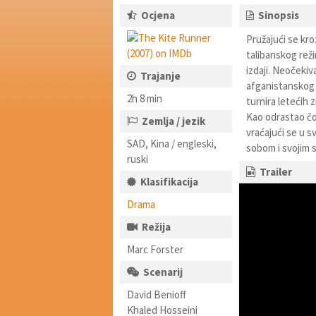
Ocjena
Sinopsis
Pružajući se kr
talibanskog reži
izdaji. Neočekiv
Trajanje
afganistanskog 
2h 8 min
turnira letećih 
Kao odrastao čov
Zemlja / jezik
vraćajući se u 
SAD, Kina / engleski,
sobom i svojim 
ruski
Trailer
Klasifikacija
Drama
Režija
Marc Forster
Scenarij
David Benioff
Khaled Hosseini