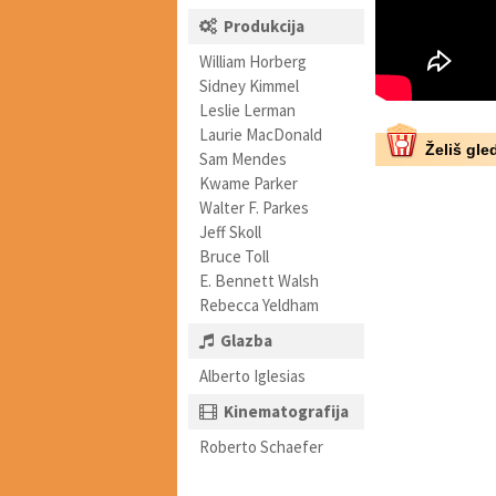
Produkcija
William Horberg
Sidney Kimmel
Leslie Lerman
Laurie MacDonald
Želiš gled
Sam Mendes
Kwame Parker
Walter F. Parkes
Jeff Skoll
Bruce Toll
E. Bennett Walsh
Rebecca Yeldham
Glazba
Alberto Iglesias
Kinematografija
Roberto Schaefer