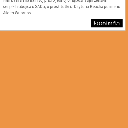
Film baziran na istinitoj priči o jednoj o najpoznatijih ženskih
serijskih ubojica u SADu, o prostitutki iz Daytona Beacha po imenu
Aileen Wuornos.
Nastavi na film