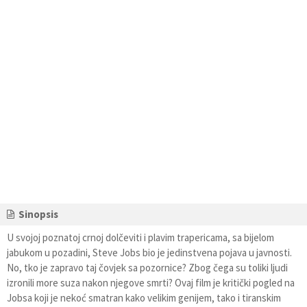
Sinopsis
U svojoj poznatoj crnoj dolčeviti i plavim trapericama, sa bijelom
jabukom u pozadini, Steve Jobs bio je jedinstvena pojava u javnosti.
No, tko je zapravo taj čovjek sa pozornice? Zbog čega su toliki ljudi
izronili more suza nakon njegove smrti? Ovaj film je kritički pogled na
Jobsa koji je nekoć smatran kako velikim genijem, tako i tiranskim