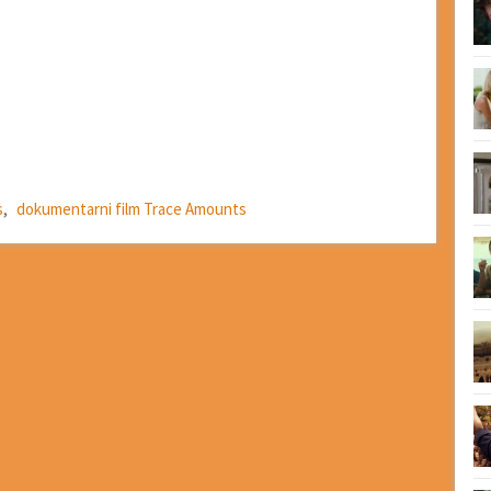
s
,
dokumentarni film Trace Amounts