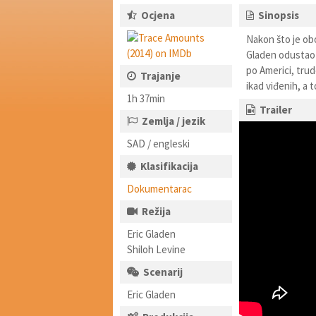
Ocjena
Sinopsis
Nakon što je obo
Gladen odustao 
po Americi, trud
Trajanje
ikad viđenih, a t
1h 37min
Trailer
Zemlja / jezik
SAD / engleski
Klasifikacija
Dokumentarac
Režija
Eric Gladen
Shiloh Levine
Scenarij
Eric Gladen