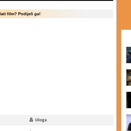
ati film? Podijeli ga!
Uloga
-