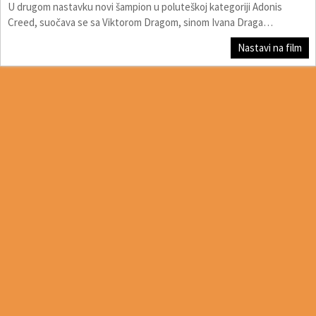
U drugom nastavku novi šampion u poluteškoj kategoriji Adonis
Creed, suočava se sa Viktorom Dragom, sinom Ivana Draga…
Nastavi na film