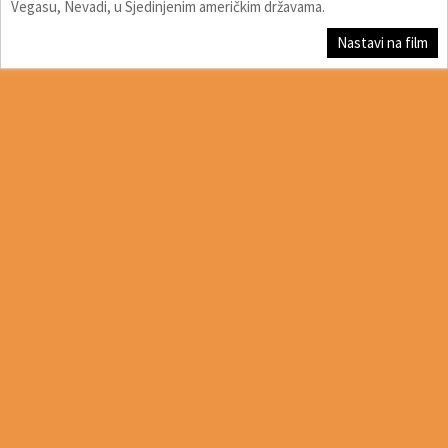
Vegasu, Nevadi, u Sjedinjenim američkim državama.
Nastavi na film