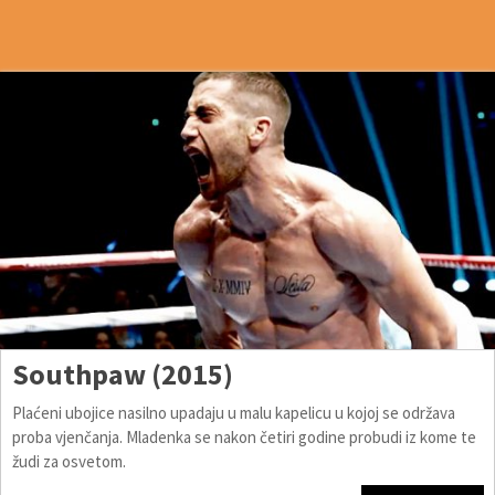
Southpaw (2015)
Plaćeni ubojice nasilno upadaju u malu kapelicu u kojoj se održava
proba vjenčanja. Mladenka se nakon četiri godine probudi iz kome te
žudi za osvetom.