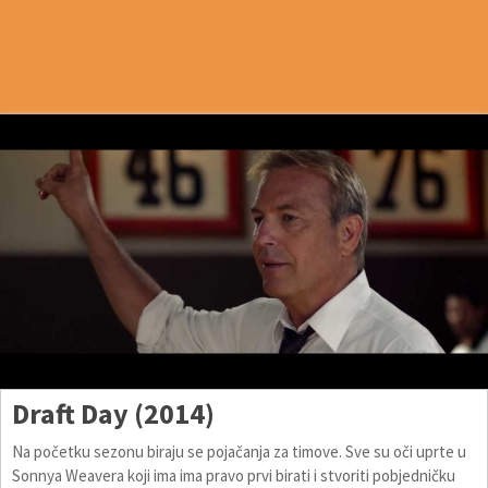
Draft Day (2014)
Na početku sezonu biraju se pojačanja za timove. Sve su oči uprte u
Sonnya Weavera koji ima ima pravo prvi birati i stvoriti pobjedničku