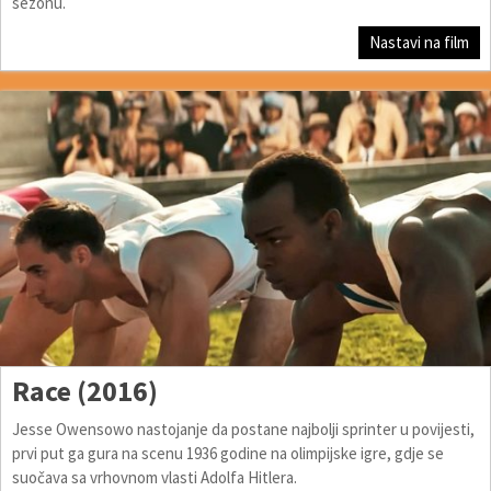
sezonu.
Nastavi na film
Race (2016)
Jesse Owensowo nastojanje da postane najbolji sprinter u povijesti,
prvi put ga gura na scenu 1936 godine na olimpijske igre, gdje se
suočava sa vrhovnom vlasti Adolfa Hitlera.