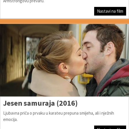
Armstrongovu prevaru.
Nastavi na film
Jesen samuraja (2016)
Ljubavna priča o prvaku u karateu prepuna smijeha, ali i nježnih
emocija.