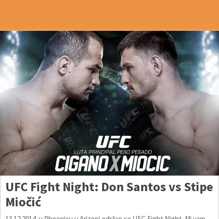
UFC Fight Night: Don Santos vs Stipe
Miočić
13.12.2014. u Phoenixu u Arizoni održao se UFC Fight Night. Mi vam