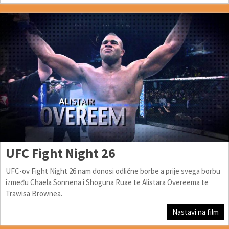
UFC Fight Night 26
UFC-ov Fight Night 26 nam donosi odlične borbe a prije svega borbu
između Chaela Sonnena i Shoguna Ruae te Alistara Overeema te
Trawisa Brownea.
Nastavi na film