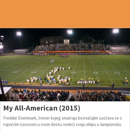
My All-American (2015)
Freddie Steinmark, trener kojeg smatraju beznačajim suočava se s
najvećim izazovom u svom životu vodeći svoju ekipu u šampionsku