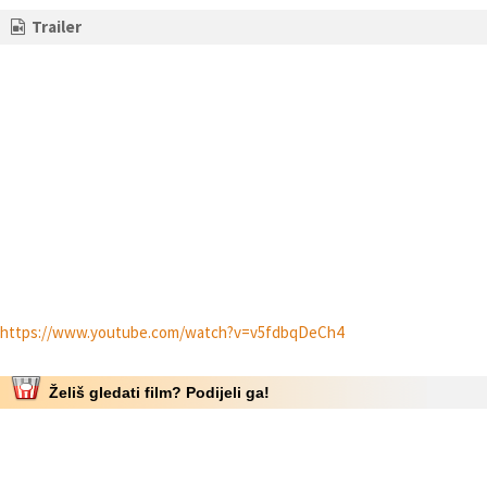
Trailer
https://www.youtube.com/watch?v=v5fdbqDeCh4
Želiš gledati film? Podijeli ga!