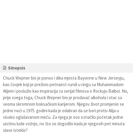
Sinopsis
Chuck Wepner bio je ponos i dika mjesta Bayonne u New Jerseyju,
kao čovjek koji je preživio petnaest rundi u ringu sa Muhammadom
Alijem i poslužio kao inspiracija za serijal filmova o Rockyju Balboi. No,
prije svega toga, Chuck Wepner bio je prodavač alkohola i otac sa
veoma skromnom boksačkom karijerom. Njegov život promjenio se
jedne noći u 1975. godini kada je odabran da se bori protiv Alija u
visoko oglašavanom meču. Za njega je ovo označilo početak jedne
uistinu lude vožnje, no što se dogodilo kada je njegovih pet minuta
slave isteklo?