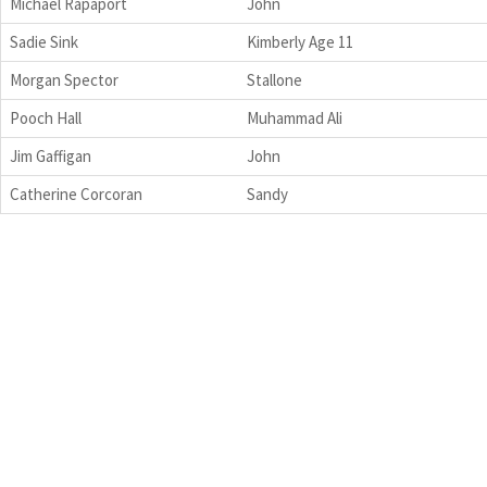
Michael Rapaport
John
Sadie Sink
Kimberly Age 11
Morgan Spector
Stallone
Pooch Hall
Muhammad Ali
Jim Gaffigan
John
Catherine Corcoran
Sandy