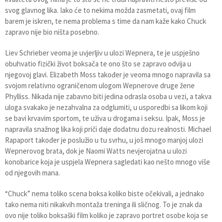
svog glavnog lika. Iako će to nekima možda zasmetati, ovaj film
barem je iskren, te nema problema s time da nam kaže kako Chuck
zapravo nije bio ništa posebno.
Liev Schrieber veoma je uvjerljiv u ulozi Wepnera, te je uspješno
obuhvatio fizički život boksača te ono što se zapravo odvija u
njegovoj glavi. Elizabeth Moss također je veoma mnogo napravila sa
svojom relativno ograničenom ulogom Wepnerove druge žene
Phylliss. Nikada nije zabavno biti jedina odrasla osoba u vezi, a takva
uloga svakako je nezahvalna za odglumiti, u usporedbi sa likom koji
se bavi krvavim sportom, te uživa u drogama i seksu. Ipak, Moss je
napravila snažnog lika koji priči daje dodatnu dozu realnosti. Michael
Rapaport također je poslužio u tu svrhu, u još mnogo manjoj ulozi
Wepnerovog brata, dok je Naomi Watts nevjerojatna u ulozi
konobarice koja je uspjela Wepnera sagledati kao nešto mnogo više
od njegovih mana.
“Chuck” nema toliko scena boksa koliko biste očekivali, a jednako
tako nema niti nikakvih montaža treninga ili sličnog. To je znak da
ovo nije toliko boksaški film koliko je zapravo portret osobe koja se