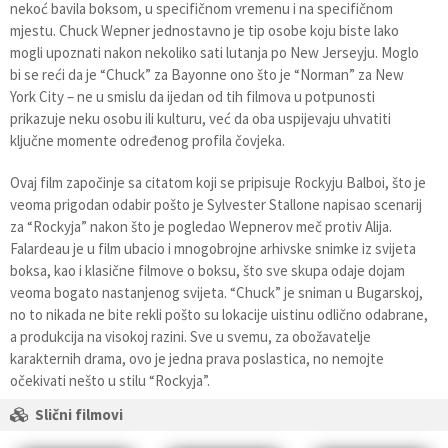
nekoć bavila boksom, u specifičnom vremenu i na specifičnom
mjestu. Chuck Wepner jednostavno je tip osobe koju biste lako
mogli upoznati nakon nekoliko sati lutanja po New Jerseyju. Moglo
bi se reći da je “Chuck” za Bayonne ono što je “Norman” za New
York City – ne u smislu da ijedan od tih filmova u potpunosti
prikazuje neku osobu ili kulturu, već da oba uspijevaju uhvatiti
ključne momente određenog profila čovjeka.
Ovaj film započinje sa citatom koji se pripisuje Rockyju Balboi, što je
veoma prigodan odabir pošto je Sylvester Stallone napisao scenarij
za “Rockyja” nakon što je pogledao Wepnerov meč protiv Alija.
Falardeau je u film ubacio i mnogobrojne arhivske snimke iz svijeta
boksa, kao i klasične filmove o boksu, što sve skupa odaje dojam
veoma bogato nastanjenog svijeta. “Chuck” je sniman u Bugarskoj,
no to nikada ne bite rekli pošto su lokacije uistinu odlično odabrane,
a produkcija na visokoj razini. Sve u svemu, za obožavatelje
karakternih drama, ovo je jedna prava poslastica, no nemojte
očekivati nešto u stilu “Rockyja”.
Slični filmovi