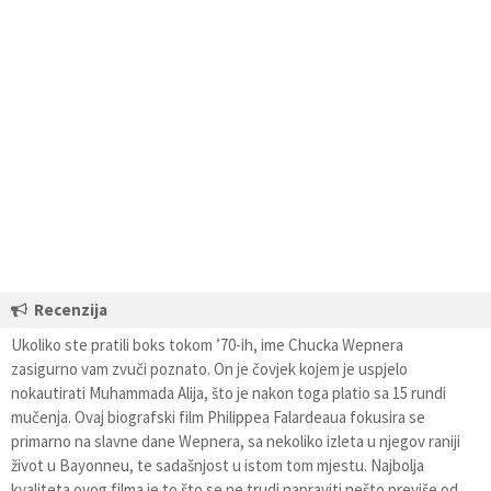
Recenzija
Ukoliko ste pratili boks tokom ’70-ih, ime Chucka Wepnera
zasigurno vam zvuči poznato. On je čovjek kojem je uspjelo
nokautirati Muhammada Alija, što je nakon toga platio sa 15 rundi
mučenja. Ovaj biografski film Philippea Falardeaua fokusira se
primarno na slavne dane Wepnera, sa nekoliko izleta u njegov raniji
život u Bayonneu, te sadašnjost u istom tom mjestu. Najbolja
kvaliteta ovog filma je to što se ne trudi napraviti nešto previše od