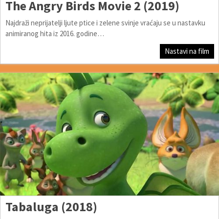
The Angry Birds Movie 2 (2019)
Najdraži neprijatelji ljute ptice i zelene svinje vraćaju se u nastavku
animiranog hita iz 2016. godine…
Nastavi na film
Tabaluga (2018)