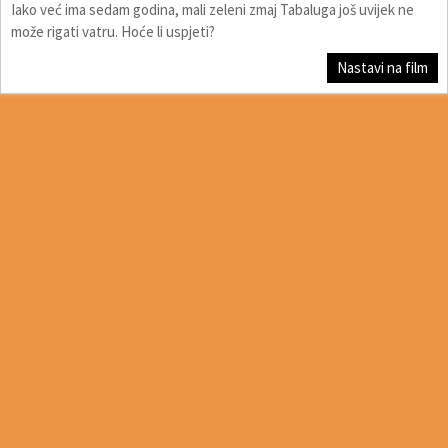
Iako već ima sedam godina, mali zeleni zmaj Tabaluga još uvijek ne
može rigati vatru. Hoće li uspjeti?
Nastavi na film