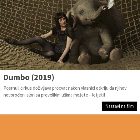
Dumbo (2019)
Posrnuli cirkus doživljava procvat nakon vlasnici otkriju da njihov
novorođeni slon sa prevelikim ušima možete – letjeti!
Nastavi na film