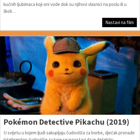
kućnih ljubimaca koji oni vode dok su njihovi vlasnici na poslu ili u
školi…
Nastavi na film
Pokémon Detective Pikachu (2019)
U svijetu u kojem ljudi sakupljaju čudovišta za borbe, dječak pronađe
inteligentno čudovište za koje se ispostavi da je detektiv…