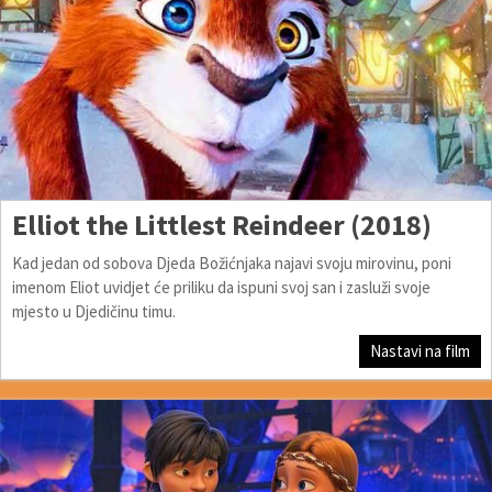
Elliot the Littlest Reindeer (2018)
Kad jedan od sobova Djeda Božićnjaka najavi svoju mirovinu, poni
imenom Eliot uvidjet će priliku da ispuni svoj san i zasluži svoje
mjesto u Djedičinu timu.
Nastavi na film