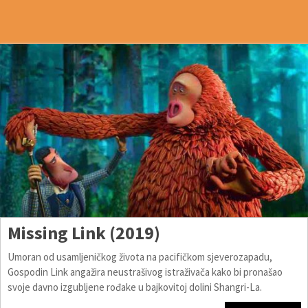
Missing Link (2019)
Umoran od usamljeničkog života na pacifičkom sjeverozapadu,
Gospodin Link angažira neustrašivog istraživača kako bi pronašao
svoje davno izgubljene rođake u bajkovitoj dolini Shangri-La.