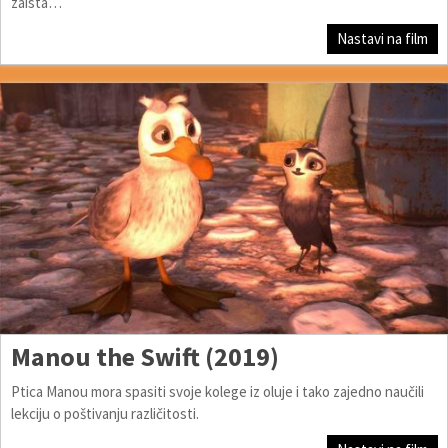
zaista…
Nastavi na film
Manou the Swift (2019)
Ptica Manou mora spasiti svoje kolege iz oluje i tako zajedno naučili
lekciju o poštivanju različitosti.