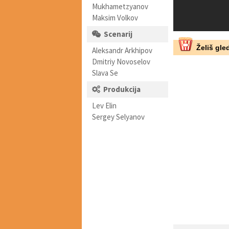
Mukhametzyanov
Maksim Volkov
Scenarij
Želiš gled
Aleksandr Arkhipov
Dmitriy Novoselov
Slava Se
Produkcija
Lev Elin
Sergey Selyanov