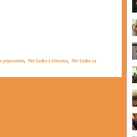
 s prijevodom
,
film Sadko s titlovima
,
film Sadko sa