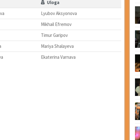
Uloga
va
Lyubov Aksyonova
Mikhail Efremov
Timur Garipov
a
Mariya Shalayeva
va
Ekaterina Varnava