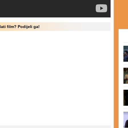
ati film? Podijeli ga!