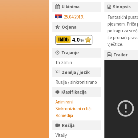
U kinima
Sinopsis
25.04.2019.
Fantasični pusto
pjesmom. Priča p
Ocjena
potragu za sreć
će pronaći pravu
4.0
/10
vještice.
Trajanje
Trailer
1h 21min
Zemlja / jezik
Rusija / sinkronizirano
Klasifikacija
Animirani
Sinkronizirani crtići
Komedija
Režija
Vitaliy