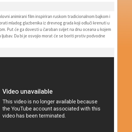
lovni animirani film inspiriran ruskom tradicionalnom bajkom i
rati mladog glazbenika iz drevnog grada koji odluči krenuti u
om. Put će ga dovesti u čaroban svijet na dnu oceana u kojem
 ljubav. Da bi je osvojio morat će se boriti protiv podvodne