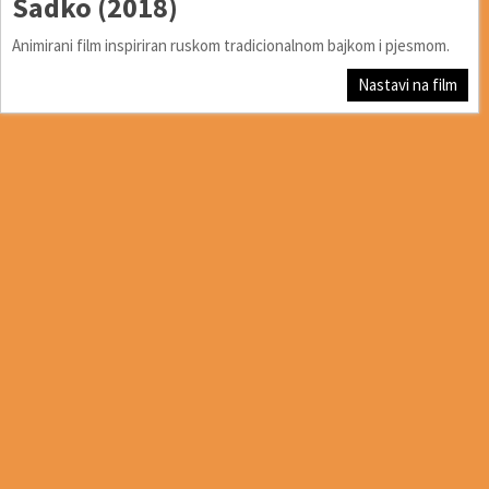
Sadko (2018)
Animirani film inspiriran ruskom tradicionalnom bajkom i pjesmom.
Nastavi na film