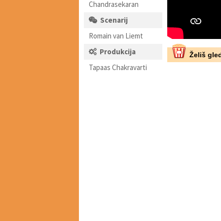
Chandrasekaran
Scenarij
Romain van Liemt
Produkcija
Želiš gled
Tapaas Chakravarti