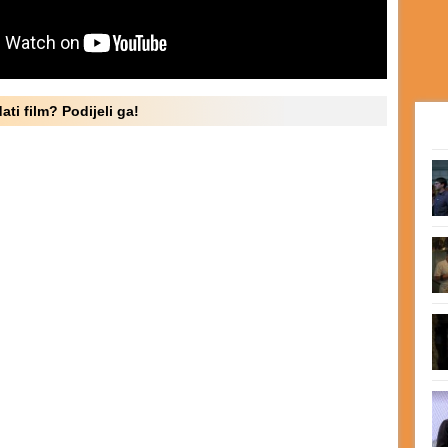
ati film? Podijeli ga!