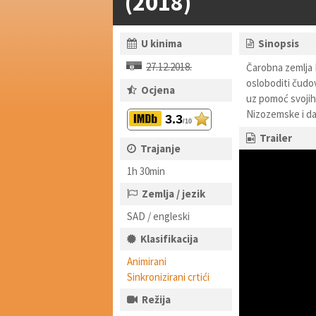
(2018)
U kinima
Sinopsis
27.12.2018.
Čarobna zemlja 
osloboditi čudov
Ocjena
uz pomoć svojih 
Nizozemske i da 
3.3
/10
Trailer
Trajanje
1h 30min
Zemlja / jezik
SAD / engleski
Klasifikacija
Animirani
Sinkronizirani crtići
Režija