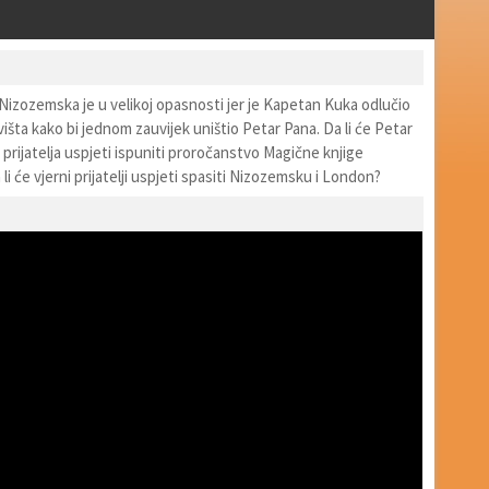
Nizozemska je u velikoj opasnosti jer je Kapetan Kuka odlučio
išta kako bi jednom zauvijek uništio Petar Pana. Da li će Petar
prijatelja uspjeti ispuniti proročanstvo Magične knjige
li će vjerni prijatelji uspjeti spasiti Nizozemsku i London?