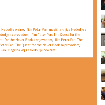
a Nedođije online
,
film Petar Pan i magična knjiga Nedođije s
Nedođije sa prevodom
,
film Peter Pan: The Quest for the
est for the Never Book s prijevodom
,
film Peter Pan: The
 Peter Pan: The Quest for the Never Book sa prevodom
,
 Pan i magična knjiga Nedođije ceo film