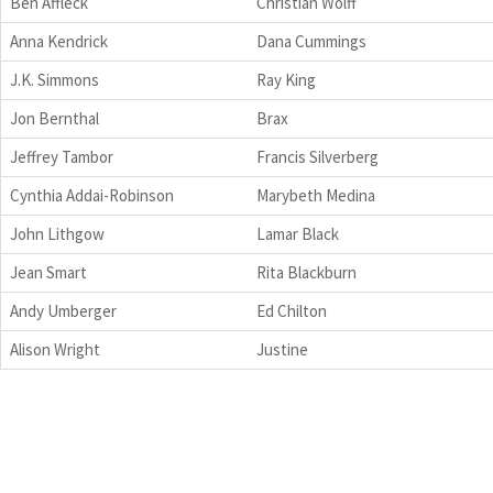
Ben Affleck
Christian Wolff
Anna Kendrick
Dana Cummings
J.K. Simmons
Ray King
Jon Bernthal
Brax
Jeffrey Tambor
Francis Silverberg
Cynthia Addai-Robinson
Marybeth Medina
John Lithgow
Lamar Black
Jean Smart
Rita Blackburn
Andy Umberger
Ed Chilton
Alison Wright
Justine