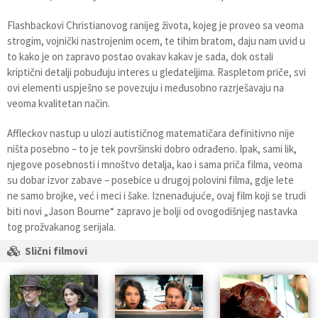
Flashbackovi Christianovog ranijeg života, kojeg je proveo sa veoma
strogim, vojnički nastrojenim ocem, te tihim bratom, daju nam uvid u
to kako je on zapravo postao ovakav kakav je sada, dok ostali
kriptični detalji pobuđuju interes u gledateljima. Raspletom priče, svi
ovi elementi uspješno se povezuju i međusobno razrješavaju na
veoma kvalitetan način.
Affleckov nastup u ulozi autističnog matematičara definitivno nije
ništa posebno – to je tek površinski dobro odrađeno. Ipak, sami lik,
njegove posebnosti i mnoštvo detalja, kao i sama priča filma, veoma
su dobar izvor zabave – posebice u drugoj polovini filma, gdje lete
ne samo brojke, već i meci i šake. Iznenađujuće, ovaj film koji se trudi
biti novi „Jason Bourne“ zapravo je bolji od ovogodišnjeg nastavka
tog prožvakanog serijala.
Slični filmovi