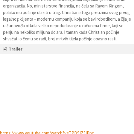
organizacija. No, ministarstvo financija, na čelu sa Rayom Kingom,
polako mu počinje ulaziti u trag. Christian stoga preuzima svog prvog
legalnog klijenta – modernu kompaniju koja se bavi robotikom, a čija je
računovođa otkrila veliko nepodudaranje u računima firme, koji se
penju na nekoliko milijuna dolara. I taman kada Christian počinje
shvaćati o čemu se radi, broj mrtvih tijela počinje opasno rasti.
Trailer
https://www.youtube.com/watch?v=TPDSIZ3IPpc