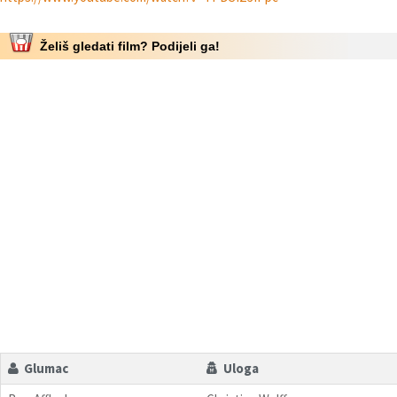
Želiš gledati film? Podijeli ga!
Glumac
Uloga