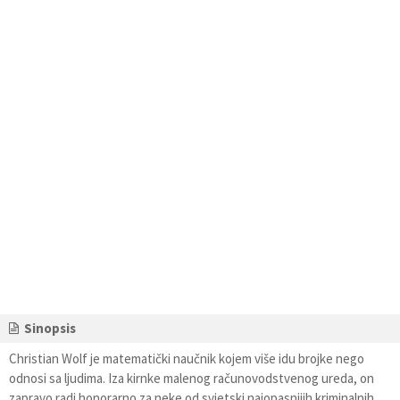
Sinopsis
Christian Wolf je matematički naučnik kojem više idu brojke nego
odnosi sa ljudima. Iza kirnke malenog računovodstvenog ureda, on
zapravo radi honorarno za neke od svjetski najopasnijih kriminalnih