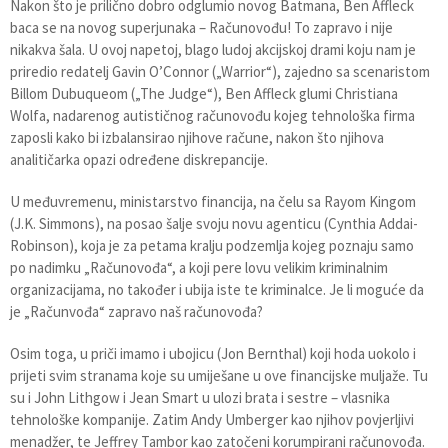
Nakon što je prilično dobro odglumio novog Batmana, Ben Affleck
baca se na novog superjunaka – Računovođu! To zapravo i nije
nikakva šala. U ovoj napetoj, blago ludoj akcijskoj drami koju nam je
priredio redatelj Gavin O’Connor („Warrior“), zajedno sa scenaristom
Billom Dubuqueom („The Judge“), Ben Affleck glumi Christiana
Wolfa, nadarenog autističnog računovođu kojeg tehnološka firma
zaposli kako bi izbalansirao njihove račune, nakon što njihova
analitičarka opazi određene diskrepancije.
U međuvremenu, ministarstvo financija, na čelu sa Rayom Kingom
(J.K. Simmons), na posao šalje svoju novu agenticu (Cynthia Addai-
Robinson), koja je za petama kralju podzemlja kojeg poznaju samo
po nadimku „Računovođa“, a koji pere lovu velikim kriminalnim
organizacijama, no također i ubija iste te kriminalce. Je li moguće da
je „Računvođa“ zapravo naš računovođa?
Osim toga, u priči imamo i ubojicu (Jon Bernthal) koji hoda uokolo i
prijeti svim stranama koje su umiješane u ove financijske muljaže. Tu
su i John Lithgow i Jean Smart u ulozi brata i sestre – vlasnika
tehnološke kompanije. Zatim Andy Umberger kao njihov povjerljivi
menadžer, te Jeffrey Tambor kao zatočeni korumpirani računovođa.