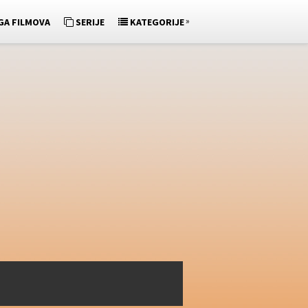
»
GA FILMOVA
SERIJE
KATEGORIJE