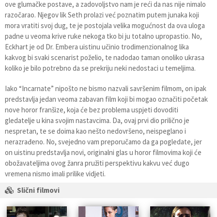
ove glumačke postave, a zadovoljstvo nam je reći da nas nije nimalo
razočarao. Njegov lik Seth prolazi već poznatim putem junaka koji
mora vratiti svoj dug, te je postojala velika mogućnost da ova uloga
padne u veoma krive ruke nekoga tko bi ju totalno upropastio. No,
Eckhart je od Dr. Embera uistinu učinio trodimenzionalnog lika
kakvog bi svaki scenarist poželio, te nadodao taman onoliko ukrasa
koliko je bilo potrebno da se prekriju neki nedostaci u temeljima.
Iako “Incarnate” nipošto ne bismo nazvali savršenim filmom, on ipak
predstavlja jedan veoma zabavan film koji bi mogao označiti početak
nove horor franšize, koja će bez problema uspjeti dovoditi
gledatelje u kina svojim nastavcima. Da, ovaj prvi dio prilično je
nespretan, te se doima kao nešto nedovršeno, neispeglano i
nerazrađeno. No, svejedno vam preporučamo da ga pogledate, jer
on uistinu predstavlja novi, originalni glas u horor filmovima koji će
obožavateljima ovog žanra pružiti perspektivu kakvu već dugo
vremena nismo imali prilike vidjeti.
Slični filmovi