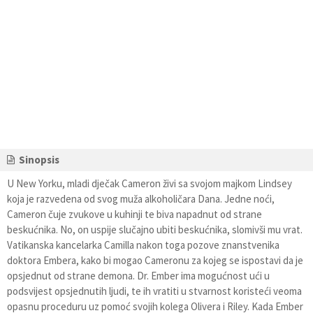
Sinopsis
U New Yorku, mladi dječak Cameron živi sa svojom majkom Lindsey
koja je razvedena od svog muža alkoholičara Dana. Jedne noći,
Cameron čuje zvukove u kuhinji te biva napadnut od strane
beskućnika. No, on uspije slučajno ubiti beskućnika, slomivši mu vrat.
Vatikanska kancelarka Camilla nakon toga pozove znanstvenika
doktora Embera, kako bi mogao Cameronu za kojeg se ispostavi da je
opsjednut od strane demona. Dr. Ember ima mogućnost ući u
podsvijest opsjednutih ljudi, te ih vratiti u stvarnost koristeći veoma
opasnu proceduru uz pomoć svojih kolega Olivera i Riley. Kada Ember