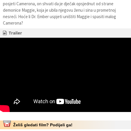
posjeti Camerona, on shvati da je dječak opsjednut od strane
demonice Maggie, koja je ubila njegovu ženu i sina u prometnoj
nesreći. Hoće li Dr. Ember uspjeti uništiti Maggie i spasiti malog
Camerona?
Trailer
Želiš gledati film? Podijeli ga!