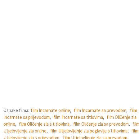
Oznake filma:
film Incarnate online
,
film Incarnate sa prevodom
,
film
Incarnate sa prijevodom
,
film Incarnate sa titlovima
,
film Oličenje zla
online
,
film Oličenje zla s titlovima
,
film Oličenje zla sa prevodom
,
fil
Utjelovljenje zla online
,
film Utjelovljenje zla poglavlje s titlovima
,
film
Utjelovljenje zla s prijevodom
,
film Utjelovljenje zla sa prevodom
,