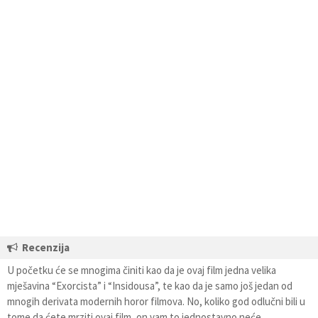
Recenzija
U početku će se mnogima činiti kao da je ovaj film jedna velika
mješavina “Exorcista” i “Insidousa”, te kao da je samo još jedan od
mnogih derivata modernih horor filmova. No, koliko god odlučni bili u
tome da ćete mrziti ovaj film, on vam to jednostavno neće