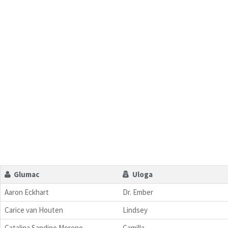
Glumac
Uloga
Aaron Eckhart
Dr. Ember
Carice van Houten
Lindsey
Catalina Sandino Moreno
Camilla