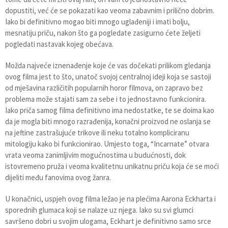
dopustiti, već će se pokazati kao veoma zabavnim i prilično dobrim.
Iako bi definitivno mogao biti mnogo uglađeniji i imati bolju,
mesnatiju priču, nakon što ga pogledate zasigurno ćete željeti
pogledati nastavak kojeg obećava.
Možda najveće iznenađenje koje će vas dočekati prilikom gledanja
ovog filma jest to što, unatoč svojoj centralnoj ideji koja se sastoji
od mješavina različitih popularnih horor filmova, on zapravo bez
problema može stajati sam za sebe i to jednostavno funkcionira.
Iako priča samog filma definitivno ima nedostatke, te se doima kao
da je mogla biti mnogo razrađenija, konačni proizvod ne oslanja se
na jeftine zastrašujuće trikove ili neku totalno kompliciranu
mitologiju kako bi funkcionirao. Umjesto toga, “Incarnate” otvara
vrata veoma zanimljivim mogućnostima u budućnosti, dok
istovremeno pruža i veoma kvalitetnu unikatnu priču koja će se moći
dijeliti među fanovima ovog žanra.
U konačnici, uspjeh ovog filma ležao je na plećima Aarona Eckharta i
sporednih glumaca koji se nalaze uz njega. Iako su svi glumci
savršeno dobri u svojim ulogama, Eckhart je definitivno samo srce