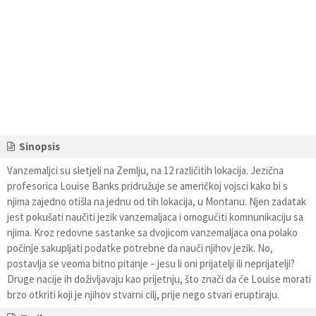
Sinopsis
Vanzemaljci su sletjeli na Zemlju, na 12 različitih lokacija. Jezična
profesorica Louise Banks pridružuje se američkoj vojsci kako bi s
njima zajedno otišla na jednu od tih lokacija, u Montanu. Njen zadatak
jest pokušati naučiti jezik vanzemaljaca i omogućiti komnunikaciju sa
njima. Kroz redovne sastanke sa dvojicom vanzemaljaca ona polako
počinje sakupljati podatke potrebne da nauči njihov jezik. No,
postavlja se veoma bitno pitanje – jesu li oni prijatelji ili neprijatelji?
Druge nacije ih doživljavaju kao prijetnju, što znači da će Louise morati
brzo otkriti koji je njihov stvarni cilj, prije nego stvari eruptiraju.