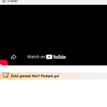
Trailer
Želiš gledati film? Podijeli ga!