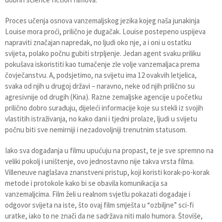
Proces učenja osnova vanzemaljskog jezika kojeg naša junakinja
Louise mora proći, prilično je dugačak. Louise postepeno uspijeva
napraviti značajan napredak, no ljudi oko nje, a i oni u ostatku
svijeta, polako počnu gubiti strpljenje. Jedan agent svaku priliku
pokušava iskoristiti kao tumačenje zle volje vanzemaljaca prema
čovječanstvu. A, podsjetimo, na svijetu ima 12 ovakvih letjelica,
svaka od njih u drugoj državi – naravno, neke od njih prilično su
agresivnije od drugih (Kina). Razne zemaljske agencije u početku
prilično dobro surađuju, dijeleći informacije koje su stekli iz svojih
vlastitih istraživanja, no kako dani i tjedni prolaze, ljudi u svijetu
počnu biti sve nemirniji i nezadovoljniji trenutnim statusom.
Iako sva događanja u filmu upućuju na propast, te je sve spremno na
veliki pokolj i uništenje, ovo jednostavno nije takva vrsta filma.
Villeneuve naglašava znanstveni pristup, koji koristi korak-po-korak
metode i protokole kako bi se obavila komunikacija sa
vanzemaljcima. Film želi u realnom svjetlu pokazati događaje i
odgovor svijeta na iste, što ovaj film smješta u “ozbiljne” sci-fi
uratke, iako to ne znači da ne sadržava niti malo humora. Štoviše,