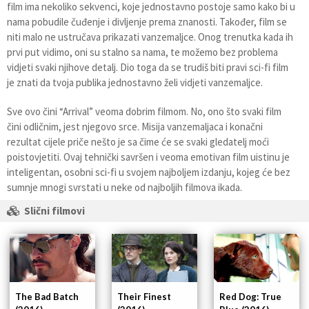
film ima nekoliko sekvenci, koje jednostavno postoje samo kako bi u
nama pobudile čuđenje i divljenje prema znanosti. Također, film se
niti malo ne ustručava prikazati vanzemaljce. Onog trenutka kada ih
prvi put vidimo, oni su stalno sa nama, te možemo bez problema
vidjeti svaki njihove detalj. Dio toga da se trudiš biti pravi sci-fi film
je znati da tvoja publika jednostavno želi vidjeti vanzemaljce.
Sve ovo čini “Arrival” veoma dobrim filmom. No, ono što svaki film
čini odličnim, jest njegovo srce. Misija vanzemaljaca i konačni
rezultat cijele priče nešto je sa čime će se svaki gledatelj moći
poistovjetiti. Ovaj tehnički savršen i veoma emotivan film uistinu je
inteligentan, osobni sci-fi u svojem najboljem izdanju, kojeg će bez
sumnje mnogi svrstati u neke od najboljih filmova ikada.
Slični filmovi
The Bad Batch
Their Finest
Red Dog: True