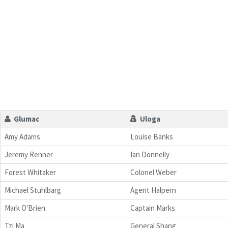
Glumac
Uloga
Amy Adams
Louise Banks
Jeremy Renner
Ian Donnelly
Forest Whitaker
Colonel Weber
Michael Stuhlbarg
Agent Halpern
Mark O'Brien
Captain Marks
Tzi Ma
General Shang