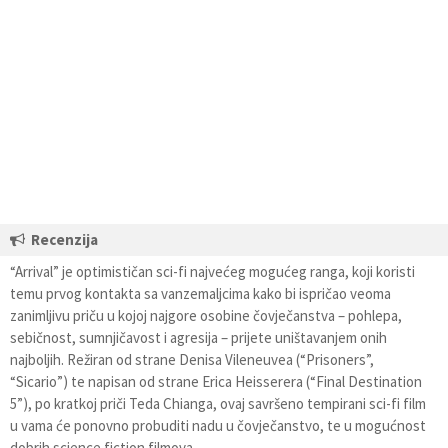
Recenzija
“Arrival” je optimističan sci-fi najvećeg mogućeg ranga, koji koristi
temu prvog kontakta sa vanzemaljcima kako bi ispričao veoma
zanimljivu priču u kojoj najgore osobine čovječanstva – pohlepa,
sebičnost, sumnjičavost i agresija – prijete uništavanjem onih
najboljih. Režiran od strane Denisa Vileneuvea (“Prisoners”,
“Sicario”) te napisan od strane Erica Heisserera (“Final Destination
5”), po kratkoj priči Teda Chianga, ovaj savršeno tempirani sci-fi film
u vama će ponovno probuditi nadu u čovječanstvo, te u mogućnost
dobrih science fiction filmova.