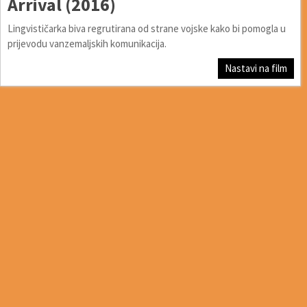
Arrival (2016)
Lingvističarka biva regrutirana od strane vojske kako bi pomogla u
prijevodu vanzemaljskih komunikacija.
Nastavi na film