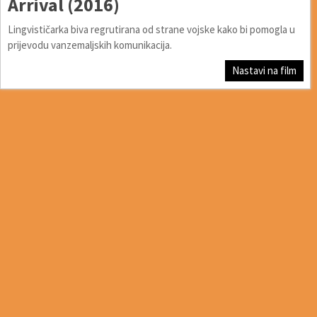
Arrival (2016)
Lingvističarka biva regrutirana od strane vojske kako bi pomogla u
prijevodu vanzemaljskih komunikacija.
Nastavi na film