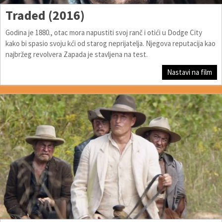
Traded (2016)
Godina je 1880., otac mora napustiti svoj ranč i otići u Dodge City
kako bi spasio svoju kći od starog neprijatelja. Njegova reputacija kao
najbržeg revolvera Zapada je stavljena na test.
Nastavi na film