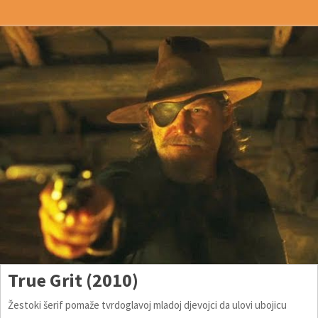
True Grit (2010)
Žestoki šerif pomaže tvrdoglavoj mladoj djevojci da ulovi ubojicu