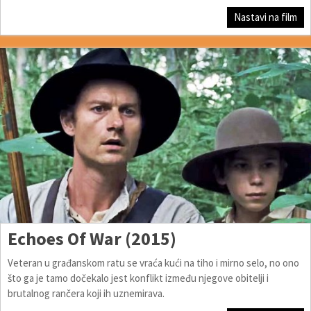
Nastavi na film
Echoes Of War (2015)
Veteran u građanskom ratu se vraća kući na tiho i mirno selo, no ono
što ga je tamo dočekalo jest konflikt između njegove obitelji i
brutalnog rančera koji ih uznemirava.