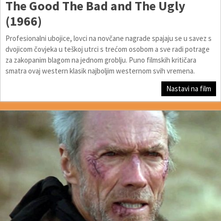
The Good The Bad and The Ugly
(1966)
Profesionalni ubojice, lovci na novčane nagrade spajaju se u savez s
dvojicom čovjeka u teškoj utrci s trećom osobom a sve radi potrage
za zakopanim blagom na jednom groblju. Puno filmskih kritičara
smatra ovaj western klasik najboljim westernom svih vremena.
Nastavi na film