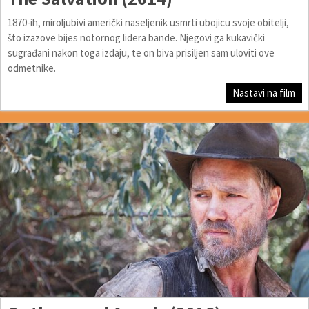
1870-ih, miroljubivi američki naseljenik usmrti ubojicu svoje obitelji,
što izazove bijes notornog lidera bande. Njegovi ga kukavički
sugrađani nakon toga izdaju, te on biva prisiljen sam uloviti ove
odmetnike.
Nastavi na film