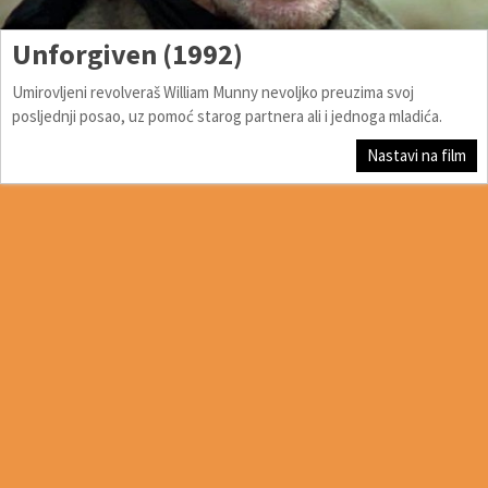
Unforgiven (1992)
Umirovljeni revolveraš William Munny nevoljko preuzima svoj
posljednji posao, uz pomoć starog partnera ali i jednoga mladića.
Nastavi na film