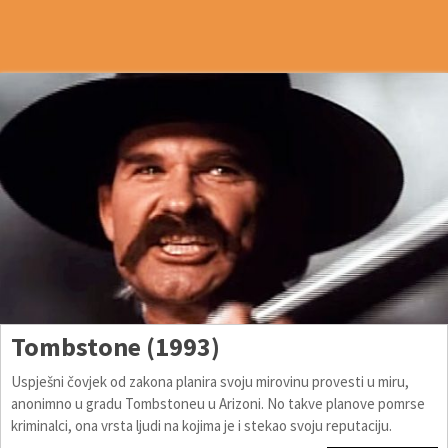
Tombstone (1993)
Uspješni čovjek od zakona planira svoju mirovinu provesti u miru,
anonimno u gradu Tombstoneu u Arizoni. No takve planove pomrse
kriminalci, ona vrsta ljudi na kojima je i stekao svoju reputaciju.