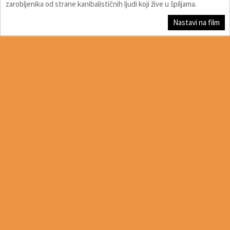
zarobljenika od strane kanibalističnih ljudi koji žive u špiljama.
Nastavi na film