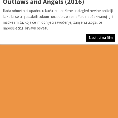
Outlaws and Angels (2016)
Kada odmetnici upadnu u kuću iznenađene i naizgled nevine obitelji
kako bi se u nju sakrili tokom noći, ubrzo se nađu u neočekivanoj igri
mačke i miša, koja će im donijeti zavođenje, zamjenu uloga, te
naposlijetku i krvavu osvetu.
Nastavi na film