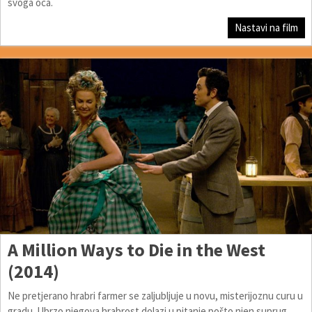
svoga oca.
Nastavi na film
A Million Ways to Die in the West
(2014)
Ne pretjerano hrabri farmer se zaljubljuje u novu, misterijoznu curu u
gradu. Ubrzo njegova hrabrost dolazi u pitanje pošto njen suprug,