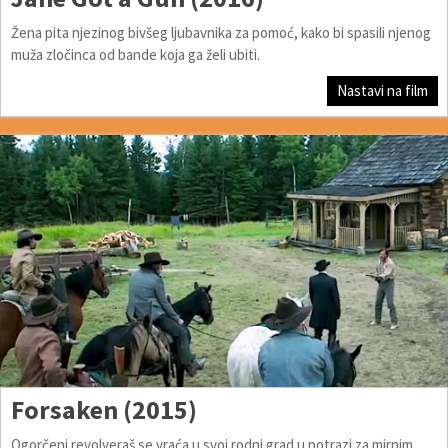
Žena pita njezinog bivšeg ljubavnika za pomoć, kako bi spasili njenog
muža zločinca od bande koja ga želi ubiti.
Nastavi na film
Forsaken (2015)
Ogorčeni revolveraš se vraća u svoj rodni grad u potrazi za mirnim