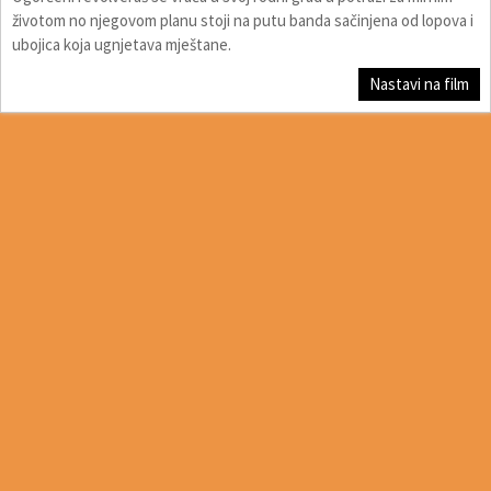
životom no njegovom planu stoji na putu banda sačinjena od lopova i
ubojica koja ugnjetava mještane.
Nastavi na film