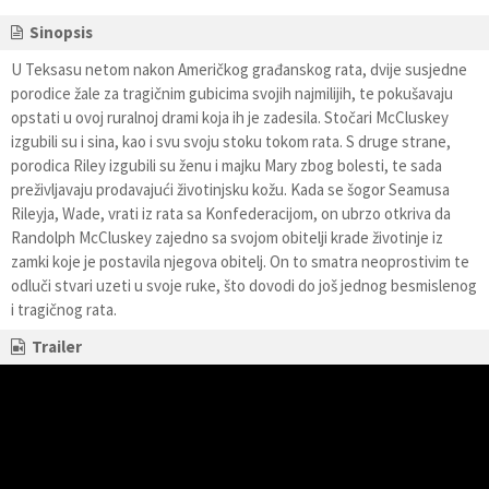
Sinopsis
U Teksasu netom nakon Američkog građanskog rata, dvije susjedne
porodice žale za tragičnim gubicima svojih najmilijih, te pokušavaju
opstati u ovoj ruralnoj drami koja ih je zadesila. Stočari McCluskey
izgubili su i sina, kao i svu svoju stoku tokom rata. S druge strane,
porodica Riley izgubili su ženu i majku Mary zbog bolesti, te sada
preživljavaju prodavajući životinjsku kožu. Kada se šogor Seamusa
Rileyja, Wade, vrati iz rata sa Konfederacijom, on ubrzo otkriva da
Randolph McCluskey zajedno sa svojom obitelji krade životinje iz
zamki koje je postavila njegova obitelj. On to smatra neoprostivim te
odluči stvari uzeti u svoje ruke, što dovodi do još jednog besmislenog
i tragičnog rata.
Trailer