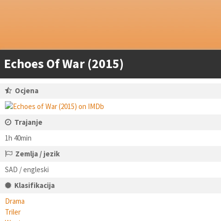
Echoes Of War (2015)
Ocjena
Trajanje
1h 40min
Zemlja / jezik
SAD / engleski
Klasifikacija
Drama
Triler