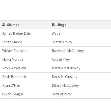
Glumac
Uloga
James Badge Dale
Wade
Ethan Embry
Seamus Riley
William Forsythe
Randolph McCluskey
Maika Monroe
Abigail Riley
Rhys Wakefield
Marcus McCluskey
Beth Broderick
Doris McCluskey
Ryan O'Nan
Dillard McCluskey
Owen Teague
Samuel Riley