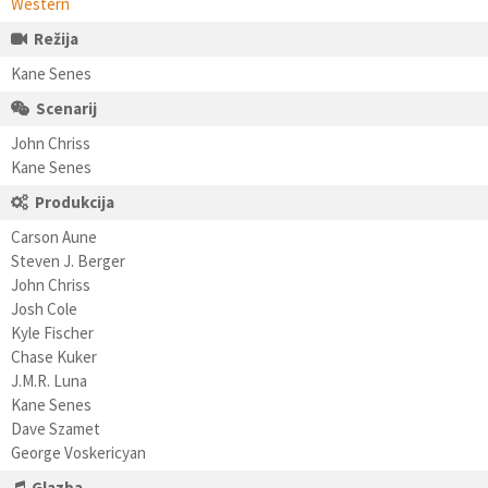
Western
Režija
Kane Senes
Scenarij
John Chriss
Kane Senes
Produkcija
Carson Aune
Steven J. Berger
John Chriss
Josh Cole
Kyle Fischer
Chase Kuker
J.M.R. Luna
Kane Senes
Dave Szamet
George Voskericyan
Glazba