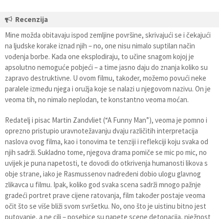
Recenzija
Mine možda obitavaju ispod zemljine površine, skrivajući se i čekajući
na ljudske korake iznad njih – no, one nisu nimalo suptilan način
vođenja borbe. Kada one eksplodiraju, to učine snagom kojoj je
apsolutno nemoguće pobjeći – a time jasno daju do znanja koliko su
zapravo destruktivne. U ovom filmu, također, možemo povući neke
paralele između njega i oružja koje se nalazi u njegovom nazivu. On je
veoma tih, no nimalo neplodan, te konstantno veoma moćan.
Redatelj i pisac Martin Zandvliet (“A Funny Man”), veoma je pomno i
oprezno pristupio uravnotežavanju dvaju različitih interpretacija
naslova ovog filma, kao i tonovima te tenziji i reflekciji koju svaka od
njih sadrži. Sukladno tome, njegova drama pomiče se mic po mic, no
uvijek je puna napetosti, te dovodi do otkrivenja humanosti likova s
obje strane, iako je Rasmussenov nadređeni dobio ulogu glavnog
zlikavca u filmu. Ipak, koliko god svaka scena sadrži mnogo pažnje
gradeći portret prave cijene ratovanja, film također postaje veoma
očit što se više bliži svom svršetku. No, ono što je uistinu bitno jest
putovanje, a ne cilj – posebice su napete scene detonacija, nježnost