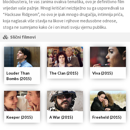
blockbustera, te vas zanima ovakva tematika, ovo je definitivno film
vrijedan vaše pažnje. Mnogi kritičari neizbježno su ga uspoređivali sa
“Hacksaw Ridgeom”, no ovo je ipak mnogo drugačija, intimnija priča,
koja naglasak više stavlja na likove i njihove međusobne odnose,
stoga ne sumnjamo kako će i on imati svoju vjernu publiku.
Slični filmovi
Louder Than
The Clan (2015)
Viva (2015)
Bombs (2015)
Keeper (2015)
A War (2015)
Freeheld (2015)