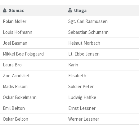
Glumac
Uloga
Rolan Moller
Sgt. Carl Rasmussen
Louis Hofmann
Sebastian Schumann
Joel Basman
Helmut Morbach
Mikkel Boe Folsgaard
Lt. Ebbe Jensen
Laura Bro
Karin
Zoe Zandvliet
Elisabeth
Madis Riisom
Soldier Peter
Oskar Bokelmann
Ludwig Haffke
Emil Belton
Ernst Lessner
Oskar Belton
Werner Lessner