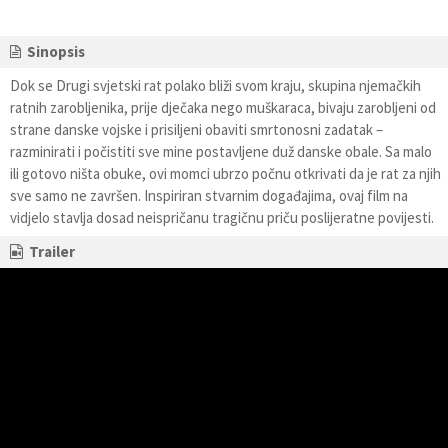
Sinopsis
Dok se Drugi svjetski rat polako bliži svom kraju, skupina njemačkih
ratnih zarobljenika, prije dječaka nego muškaraca, bivaju zarobljeni od
strane danske vojske i prisiljeni obaviti smrtonosni zadatak –
razminirati i počistiti sve mine postavljene duž danske obale. Sa malo
ili gotovo ništa obuke, ovi momci ubrzo počnu otkrivati da je rat za njih
sve samo ne završen. Inspiriran stvarnim događajima, ovaj film na
vidjelo stavlja dosad neispričanu tragičnu priču poslijeratne povijesti.
Trailer