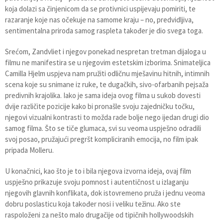
koja dolazi sa činjenicom da se protivnici uspijevaju pomiriti, te
razaranje koje nas očekuje na samome kraju – no, predvidljiva,
sentimentalna priroda samog raspleta također je dio svega toga.
Srećom, Zandvliet i njegov ponekad nespretan tretman dijaloga u
filmu ne manifestira se u njegovim estetskim izborima. Snimateljica
Camilla Hjelm uspjeva nam pružiti odličnu mješavinu hitnih, intimnih
scena koje su snimane iz ruke, te dugačkih, sivo-ofarbanih pejsaža
predivnih krajolika. Iako je sama ideja ovog filma u sukob dovesti
dvije različite pozicije kako bi pronašle svoju zajedničku točku,
njegovi vizualni kontrasti to možda rade bolje nego ijedan drugi dio
samog filma. Što se tiče glumaca, svi su veoma uspješno odradili
svoj posao, pružajući pregršt kompliciranih emocija, no film ipak
pripada Molleru.
U konačnici, kao što je to i bila njegova izvorna ideja, ovaj film
uspješno prikazuje svoju pomnost i autentičnost u izlaganju
njegovih glavnih konflikata, dok istovremeno pruža i jednu veoma
dobru poslasticu koja također nosi i veliku težinu. Ako ste
raspoloženi za nešto malo drugačije od tipičnih hollywoodskih