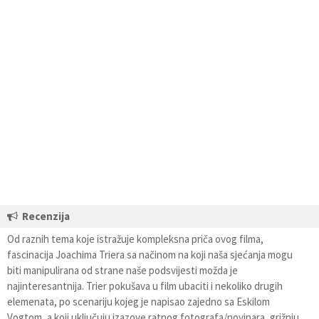
Recenzija
Od raznih tema koje istražuje kompleksna priča ovog filma,
fascinacija Joachima Triera sa načinom na koji naša sjećanja mogu
biti manipulirana od strane naše podsvijesti možda je
najinteresantnija. Trier pokušava u film ubaciti i nekoliko drugih
elemenata, po scenariju kojeg je napisao zajedno sa Eskilom
Vogtom, a koji uključuju izazove ratnog fotografa/novinara, grižnju