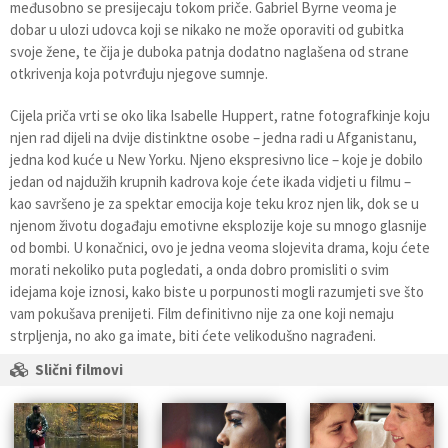
međusobno se presijecaju tokom priče. Gabriel Byrne veoma je
dobar u ulozi udovca koji se nikako ne može oporaviti od gubitka
svoje žene, te čija je duboka patnja dodatno naglašena od strane
otkrivenja koja potvrđuju njegove sumnje.
Cijela priča vrti se oko lika Isabelle Huppert, ratne fotografkinje koju
njen rad dijeli na dvije distinktne osobe – jedna radi u Afganistanu,
jedna kod kuće u New Yorku. Njeno ekspresivno lice – koje je dobilo
jedan od najdužih krupnih kadrova koje ćete ikada vidjeti u filmu –
kao savršeno je za spektar emocija koje teku kroz njen lik, dok se u
njenom životu događaju emotivne eksplozije koje su mnogo glasnije
od bombi. U konačnici, ovo je jedna veoma slojevita drama, koju ćete
morati nekoliko puta pogledati, a onda dobro promisliti o svim
idejama koje iznosi, kako biste u porpunosti mogli razumjeti sve što
vam pokušava prenijeti. Film definitivno nije za one koji nemaju
strpljenja, no ako ga imate, biti ćete velikodušno nagrađeni.
Slični filmovi