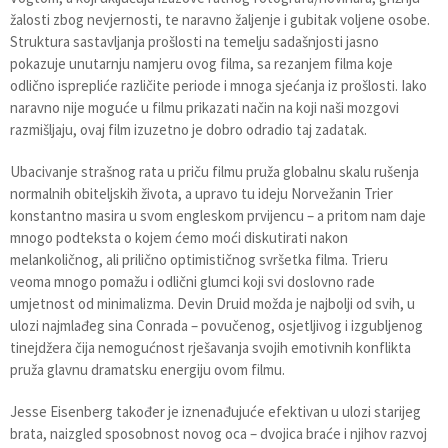
žalosti zbog nevjernosti, te naravno žaljenje i gubitak voljene osobe.
Struktura sastavljanja prošlosti na temelju sadašnjosti jasno
pokazuje unutarnju namjeru ovog filma, sa rezanjem filma koje
odlično isprepliće različite periode i mnoga sjećanja iz prošlosti. Iako
naravno nije moguće u filmu prikazati način na koji naši mozgovi
razmišljaju, ovaj film izuzetno je dobro odradio taj zadatak.
Ubacivanje strašnog rata u priču filmu pruža globalnu skalu rušenja
normalnih obiteljskih života, a upravo tu ideju Norvežanin Trier
konstantno masira u svom engleskom prvijencu – a pritom nam daje
mnogo podteksta o kojem ćemo moći diskutirati nakon
melankoličnog, ali prilično optimističnog svršetka filma. Trieru
veoma mnogo pomažu i odlični glumci koji svi doslovno rade
umjetnost od minimalizma. Devin Druid možda je najbolji od svih, u
ulozi najmlađeg sina Conrada – povučenog, osjetljivog i izgubljenog
tinejdžera čija nemogućnost rješavanja svojih emotivnih konflikta
pruža glavnu dramatsku energiju ovom filmu.
Jesse Eisenberg također je iznenađujuće efektivan u ulozi starijeg
brata, naizgled sposobnost novog oca – dvojica braće i njihov razvoj