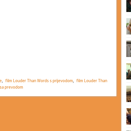
e
,
film Louder Than Words s prijevodom
,
film Louder Than
 sa prevodom