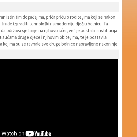
iran istinitim događajima, priča priču o roditeljima koji se nakon
i trude izgraditi tehnološki najmoderniju dječju bolnicu. Ta
da održava sjećanje na njihovu kćer, već je postala i institiucija
tisućama druge djece i njihovim obiteljima, te je postavila
 kojima su se ravnale sve druge bolnice napravljene nakon nje.