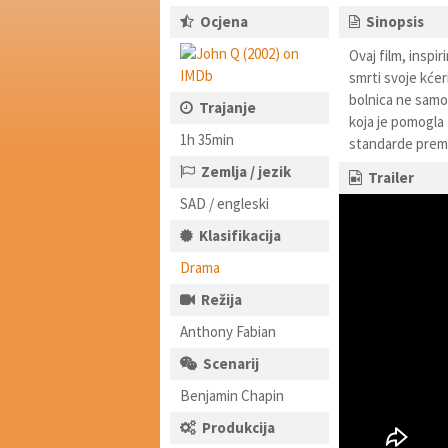
Ocjena
Sinopsis
Ovaj film, inspir
smrti svoje kćer
bolnica ne samo 
Trajanje
koja je pomogla 
1h 35min
standarde prema
Zemlja / jezik
Trailer
SAD / engleski
Klasifikacija
Drama
Režija
Anthony Fabian
Scenarij
Benjamin Chapin
Produkcija