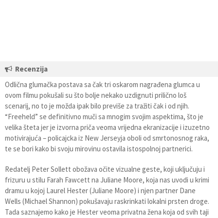
Recenzija
Odlična glumačka postava sa čak tri oskarom nagrađena glumca u
ovom filmu pokušali su što bolje nekako uzdignuti prilično loš
scenarij, no to je možda ipak bilo previše za tražiti čak i od njih.
“Freeheld” se definitivno muči sa mnogim svojim aspektima, što je
velika šteta jer je izvorna priča veoma vrijedna ekranizacije i izuzetno
motivirajuća – policajcka iz New Jerseyja oboli od smrtonosnog raka,
te se bori kako bi svoju mirovinu ostavila istospolnoj partnerici.
Redatelj Peter Sollett obožava očite vizualne geste, koji uključuju i
frizuru u stilu Farah Fawcett na Juliane Moore, koja nas uvodi u krimi
dramu u kojoj Laurel Hester (Juliane Moore) i njen partner Dane
Wells (Michael Shannon) pokušavaju raskrinkati lokalni prsten droge.
Tada saznajemo kako je Hester veoma privatna žena koja od svih taji