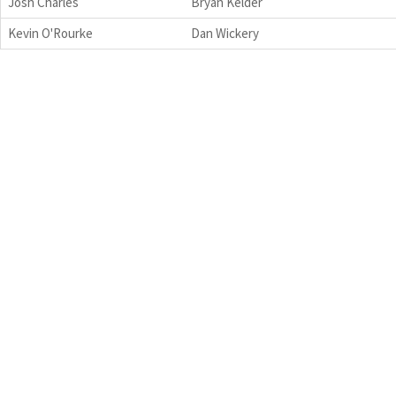
Josh Charles
Bryan Kelder
Kevin O'Rourke
Dan Wickery