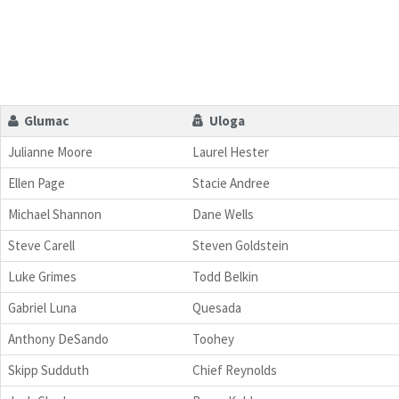
Glumac
Uloga
Julianne Moore
Laurel Hester
Ellen Page
Stacie Andree
Michael Shannon
Dane Wells
Steve Carell
Steven Goldstein
Luke Grimes
Todd Belkin
Gabriel Luna
Quesada
Anthony DeSando
Toohey
Skipp Sudduth
Chief Reynolds