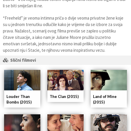
li se biti smiješan ili ne.
“Freeheld” je veoma intimna priča o dvije veoma privatne žene koje
su u jednom trenutku odlučile kako je vrijeme da se izbore za svoja
prava. Nažalost, scenarij ovog filma previše se zapleo u politiku
čitave situacije, a iako nam je Juliane Moore pružila izuzetno
emotivan svršetak, jednsotavno nismo imali priliku bolje i dublje
upoznati nju i Stacie, te njihovu veoma inspirativnu vezu.
Slični filmovi
Louder Than
The Clan (2015)
Land of Mine
Bombs (2015)
(2015)