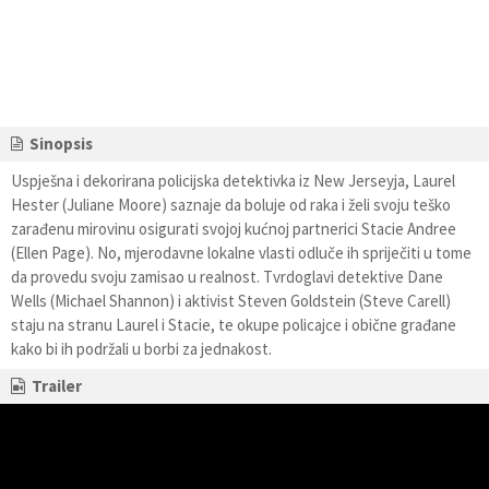
Sinopsis
Uspješna i dekorirana policijska detektivka iz New Jerseyja, Laurel
Hester (Juliane Moore) saznaje da boluje od raka i želi svoju teško
zarađenu mirovinu osigurati svojoj kućnoj partnerici Stacie Andree
(Ellen Page). No, mjerodavne lokalne vlasti odluče ih spriječiti u tome
da provedu svoju zamisao u realnost. Tvrdoglavi detektive Dane
Wells (Michael Shannon) i aktivist Steven Goldstein (Steve Carell)
staju na stranu Laurel i Stacie, te okupe policajce i obične građane
kako bi ih podržali u borbi za jednakost.
Trailer