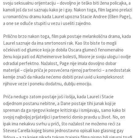
svoju seksualnu orijentaciju – dovoljno je teško biti žena policajka, a
kamoli još da svi saznaju kako je i gay. Nakon toga, film lagano prelazi
u romantičnu dramu kada Laurel upozna Stacie Andree (Ellen Page),
a one se odluče stupiti u vezu i useliti zajedno.
Prilično brzo nakon toga, film pak postaje melankolična drama, kada
Laurel saznaje da ima smrtonosni rak. Kao što biste to mogli
očekivati od glumice koja je dobila Oscara glumeći fenomenalno
ženu koja pati od Alzheimerove bolesti, Moore je svoju ulogu i ovdje
odradial perfektno. Nažalost, Page nije imala dovoljno dobar
materijal – cijela priča je posvećena njenoj partnerici – a nedostatak
kemije znači da nikada nećemo dobiti pravi uvid u kompleksnost
njihove veze i poneku dodatnu, dublju emociju.
Priča nedugo zatom postaje još i lošija, kada Laurel i Stacie
odjednom postanu nebitne, a Dane postaje tihi junak koji je
spreman da ga njegovi kolege kritiziraju i ismijavaju, samo kako bi
svojoj najboljoj prijateljici i partnerici donio pravdu u život. No, on
ipak ima nekakvu svrhu u priči, što nažalost ne možemo reći za
Stevea Carella kojeg bismo jednostavno opisali kao glasnog gay
židova – a za kojeg nikada tokom trajanja filma nismo bili sigurni trudi