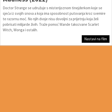
Doctor Strange se udružuje s misterijoznom tinejđerkom koje se
sjeća iz svojih snova a koja ima sposobnost putovanja kroz svemire
te razornu moć. No njih dvoje nisu dovoljni za prijetnju koja želi
pobrisati milijarde živih. Traže pomoć Wande takozvane Scarlet
Witch, Wonga i ostalih.
Nastavi na film