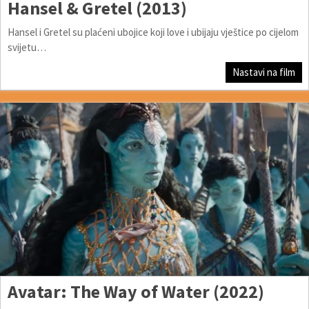
Hansel & Gretel (2013)
Hansel i Gretel su plaćeni ubojice koji love i ubijaju vještice po cijelom
svijetu…
Nastavi na film
Avatar: The Way of Water (2022)