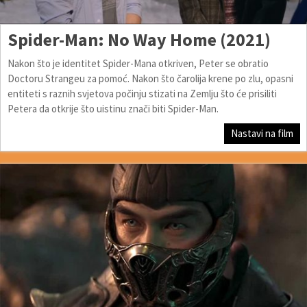
Spider-Man: No Way Home (2021)
Nakon što je identitet Spider-Mana otkriven, Peter se obratio
Doctoru Strangeu za pomoć. Nakon što čarolija krene po zlu, opasni
entiteti s raznih svjetova počinju stizati na Zemlju što će prisiliti
Petera da otkrije što uistinu znači biti Spider-Man.
Nastavi na film