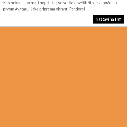
Kao nekada, poznati neprijatelj se vratio dovršiti što je započeo u
prvom Avataru. Jake priprema obranu Pandore!
Nastavi na film