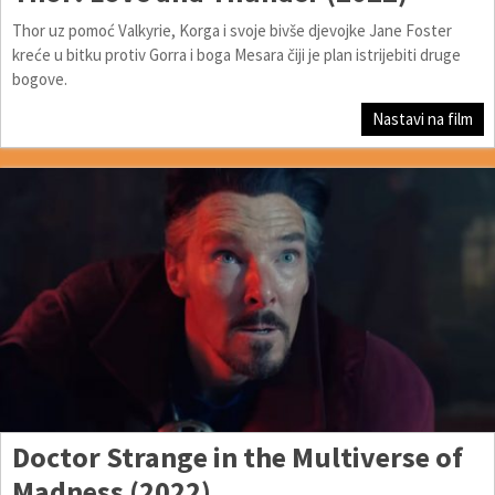
Thor uz pomoć Valkyrie, Korga i svoje bivše djevojke Jane Foster
kreće u bitku protiv Gorra i boga Mesara čiji je plan istrijebiti druge
bogove.
Nastavi na film
Doctor Strange in the Multiverse of
Madness (2022)