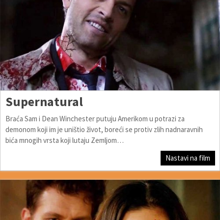
Supernatural
Braća Sam i Dean Winchester putuju Amerikom u potrazi za
demonom koji im je uništio život, boreći se protiv zlih nadnaravnih
bića mnogih vrsta koji lutaju Zemljom…
Nastavi na film