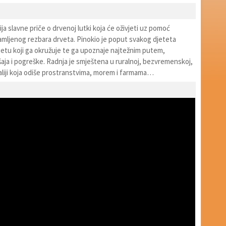
ja slavne priče o drvenoj lutki koja će oživjeti uz pomoć
amljenog rezbara drveta. Pinokio je poput svakog djeteta
ijetu koji ga okružuje te ga upoznaje najtežnim putem,
ja i pogreške. Radnja je smještena u ruralnoj, bezvremenskoj,
Italiji koja odiše prostranstvima, morem i farmama…