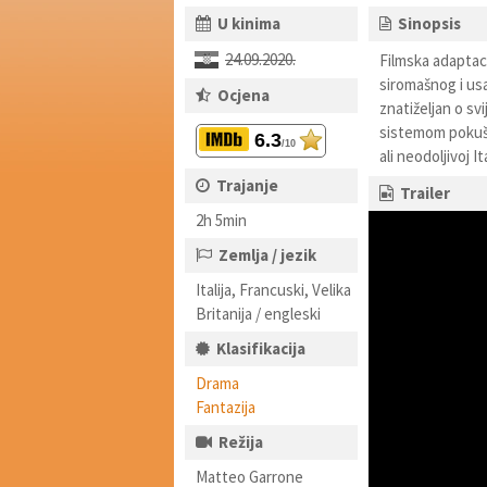
U kinima
Sinopsis
24.09.2020.
Filmska adaptaci
siromašnog i us
Ocjena
znatiželjan o sv
sistemom pokuša
6.3
/10
ali neodoljivoj 
Trajanje
Trailer
2h 5min
Zemlja / jezik
Italija, Francuski, Velika
Britanija / engleski
Klasifikacija
Drama
Fantazija
Režija
Matteo Garrone