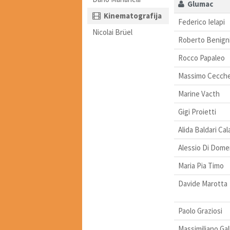
Glumac
Kinematografija
Federico Ielapi
Nicolai Brüel
Roberto Benign
Rocco Papaleo
Massimo Cecche
Marine Vacth
Gigi Proietti
Alida Baldari Cal
Alessio Di Dome
Maria Pia Timo
Davide Marotta
Paolo Graziosi
Massimiliano Gal