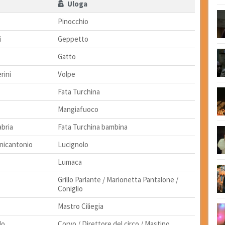
Uloga
Pinocchio
i
Geppetto
Gatto
rini
Volpe
Fata Turchina
Mangiafuoco
abria
Fata Turchina bambina
nicantonio
Lucignolo
Lumaca
Grillo Parlante / Marionetta Pantalone /
Coniglio
Mastro Ciliegia
lo
Corvo / Direttore del circo / Mastino