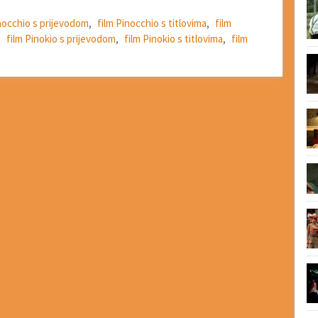
nocchio s prijevodom
,
film Pinocchio s titlovima
,
film
,
film Pinokio s prijevodom
,
film Pinokio s titlovima
,
film