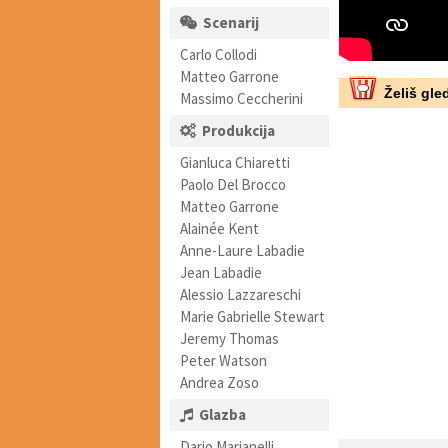
Scenarij
Carlo Collodi
Matteo Garrone
Želiš gled
Massimo Ceccherini
Produkcija
Gianluca Chiaretti
Paolo Del Brocco
Matteo Garrone
Alainée Kent
Anne-Laure Labadie
Jean Labadie
Alessio Lazzareschi
Marie Gabrielle Stewart
Jeremy Thomas
Peter Watson
Andrea Zoso
Glazba
Dario Marianelli