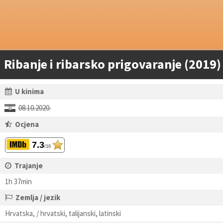
Ribanje i ribarsko prigovaranje (2019)
U kinima
08.10.2020.
Ocjena
7.3
/10
Trajanje
1h 37min
Zemlja / jezik
Hrvatska, / hrvatski, talijanski, latinski