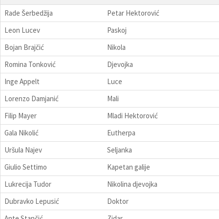
Rade Šerbedžija
Petar Hektorović
Leon Lucev
Paskoj
Bojan Brajčić
Nikola
Romina Tonković
Djevojka
Inge Appelt
Luce
Lorenzo Damjanić
Mali
Filip Mayer
Mladi Hektorović
Gala Nikolić
Eutherpa
Uršula Najev
Seljanka
Giulio Settimo
Kapetan galije
Lukrecija Tudor
Nikolina djevojka
Dubravko Lepusić
Doktor
Ante Stančić
Zidar