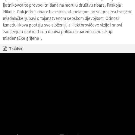
ljetnikovca te provodi tri dana na moru u društvu ribara, Paskoja i
Nikole. Dok jedre i ribare hvarskim arhipelagom on se prisjeća tragične
mladalačke ljubavi s tajanstvenom seoskom djevojkom. Odnosi
između likova postaju sve složeniji, a Hektorovićeve vizije i snovi
zamjenjuju realnost i on dobiva priliku da barem u snu iskupi
mladenačke grijehe…
Trailer