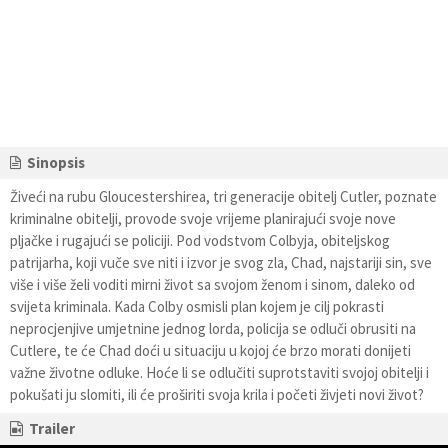
Sinopsis
Živeći na rubu Gloucestershirea, tri generacije obitelj Cutler, poznate
kriminalne obitelji, provode svoje vrijeme planirajući svoje nove
pljačke i rugajući se policiji. Pod vodstvom Colbyja, obiteljskog
patrijarha, koji vuče sve niti i izvor je svog zla, Chad, najstariji sin, sve
više i više želi voditi mirni život sa svojom ženom i sinom, daleko od
svijeta kriminala. Kada Colby osmisli plan kojem je cilj pokrasti
neprocjenjive umjetnine jednog lorda, policija se odluči obrusiti na
Cutlere, te će Chad doći u situaciju u kojoj će brzo morati donijeti
važne životne odluke. Hoće li se odlučiti suprotstaviti svojoj obitelji i
pokušati ju slomiti, ili će proširiti svoja krila i početi živjeti novi život?
Trailer