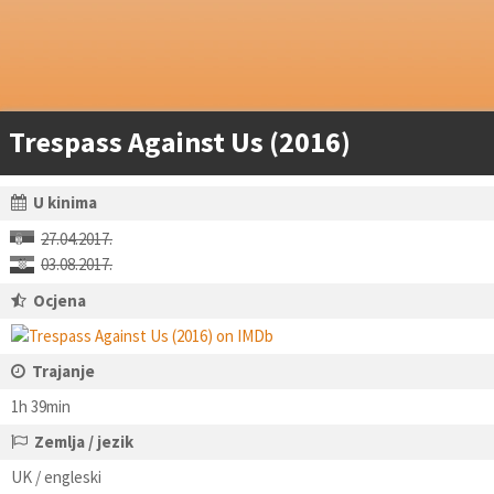
Trespass Against Us (2016)
U kinima
27.04.2017.
03.08.2017.
Ocjena
Trajanje
1h 39min
Zemlja / jezik
UK / engleski