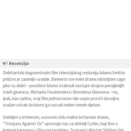
Recenzija
Debitantski dugometražni film televizijskog redatelja Adama Smitha
prilično je zanimljiv uradak. Elementi ove krimi drame/obiteljske sage
jako su dobri – posebice bismo istaknuli nastupe dvojice ponajboljih
irskih glumaca, Michaela Fassbendera i Brendana Gleesona – no,
ipak, kao cjelina, ovaj film jednostavno nije uspio postići dovoljno
snažan utisak da bismo ga nazvali nekim remek-djelom.
Snimljen u intimnom, surovom stilu realne britanske drame,
“Trespass Against Us” upoznaje nas sa obitelji Cutler, koji žive u
komuni karavana u Gloucestershireu. Scenarist Alastair Siddons bio