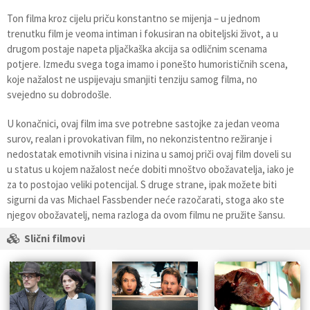
Ton filma kroz cijelu priču konstantno se mijenja – u jednom
trenutku film je veoma intiman i fokusiran na obiteljski život, a u
drugom postaje napeta pljačkaška akcija sa odličnim scenama
potjere. Između svega toga imamo i ponešto humorističnih scena,
koje nažalost ne uspijevaju smanjiti tenziju samog filma, no
svejedno su dobrodošle.
U konačnici, ovaj film ima sve potrebne sastojke za jedan veoma
surov, realan i provokativan film, no nekonzistentno režiranje i
nedostatak emotivnih visina i nizina u samoj priči ovaj film doveli su
u status u kojem nažalost neće dobiti mnoštvo obožavatelja, iako je
za to postojao veliki potencijal. S druge strane, ipak možete biti
sigurni da vas Michael Fassbender neće razočarati, stoga ako ste
njegov obožavatelj, nema razloga da ovom filmu ne pružite šansu.
Slični filmovi