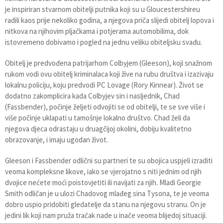
je inspiriran stvarnom obitelji putnika koji su u Gloucestershireu
radili kaos prije nekoliko godina, a njegova priča slijedi obitelj lopova i
nitkova na njihovim pljačkama i potjerama automobilima, dok
istovremeno dobivamo i pogled na jednu veliku obiteljsku svađu.
Obitelj je predvođena patrijarhom Colbyjem (Gleeson), koji snažnom
rukom vodi ovu obitelj kriminalaca koji žive na rubu društva i izazivaju
lokalnu policiju, koju predvodi PC Lovage (Rory Kinnear). Život se
dodatno zakomplicira kada Colbyjev sin i nasljednik, Chad
(Fassbender), počinje željeti odvojiti se od obitelji, te se sve više i
više počinje uklapati u tamošnje lokalno društvo. Chad želi da
njegova djeca odrastaju u druagčijoj okolini, dobiju kvalitetno
obrazovanje, i imaju ugodan život.
Gleeson i Fassbender odlični su partneri te su obojica uspjeli izraditi
veoma kompleksne likove, iako se vjerojatno s niti jednim od njih
dvojice nećete moći poistovjetiti ili navijati za njih. Mladi Georgie
Smith odličan je u ulozi Chadovog mlađeg sina Tysona, te je veoma
dobro uspio pridobiti gledatelje da stanu na njegovu stranu. On je
jedini lik koji nam pruža tračak nade u inače veoma blijedoj situaciji.