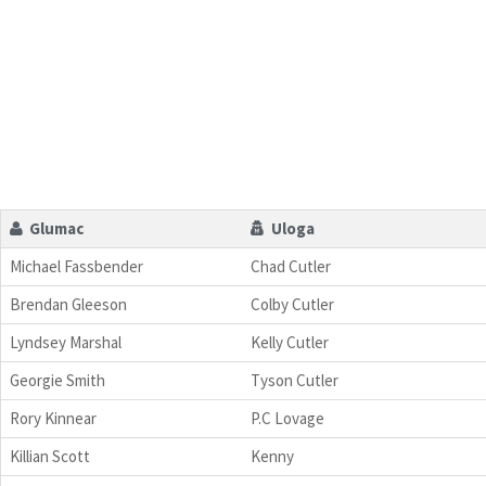
Glumac
Uloga
Michael Fassbender
Chad Cutler
Brendan Gleeson
Colby Cutler
Lyndsey Marshal
Kelly Cutler
Georgie Smith
Tyson Cutler
Rory Kinnear
P.C Lovage
Killian Scott
Kenny