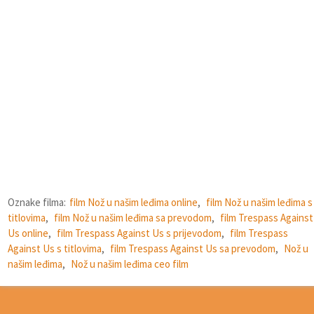
Oznake filma:
film Nož u našim leđima online
,
film Nož u našim leđima s
titlovima
,
film Nož u našim leđima sa prevodom
,
film Trespass Against
Us online
,
film Trespass Against Us s prijevodom
,
film Trespass
Against Us s titlovima
,
film Trespass Against Us sa prevodom
,
Nož u
našim leđima
,
Nož u našim leđima ceo film