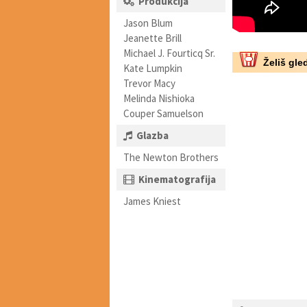
Produkcija
Jason Blum
Jeanette Brill
Michael J. Fourticq Sr.
Želiš gled
Kate Lumpkin
Trevor Macy
Melinda Nishioka
Couper Samuelson
Glazba
The Newton Brothers
Kinematografija
James Kniest