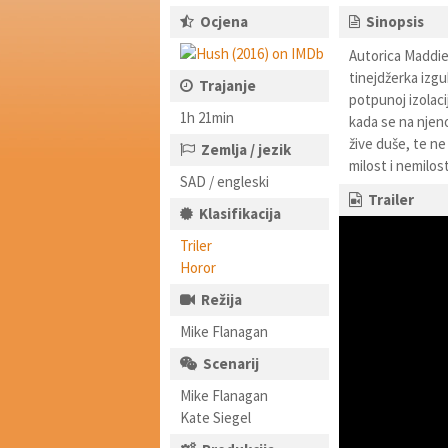
Ocjena
Sinopsis
Autorica Maddie
tinejdžerka izgub
Trajanje
potpunoj izolacij
1h 21min
kada se na njeno
žive duše, te n
Zemlja / jezik
milost i nemilos
SAD / engleski
Trailer
Klasifikacija
Triler
Horor
Režija
Mike Flanagan
Scenarij
Mike Flanagan
Kate Siegel