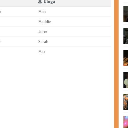
Uloga
r.
Man
Maddie
John
n
Sarah
Max