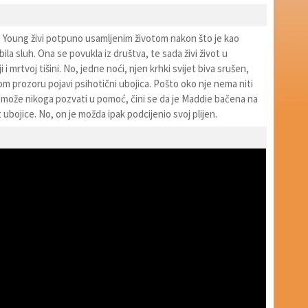
 Young živi potpuno usamljenim životom nakon što je kao
ila sluh. Ona se povukla iz društva, te sada živi život u
i i mrtvoj tišini. No, jedne noći, njen krhki svijet biva srušen,
m prozoru pojavi psihotični ubojica. Pošto oko nje nema niti
e može nikoga pozvati u pomoć, čini se da je Maddie bačena na
t ubojice. No, on je možda ipak podcijenio svoj plijen.