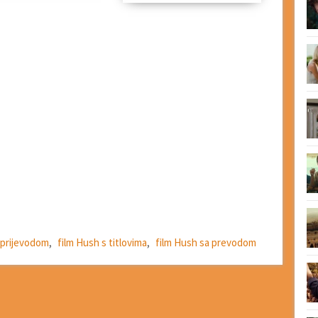
 prijevodom
,
film Hush s titlovima
,
film Hush sa prevodom