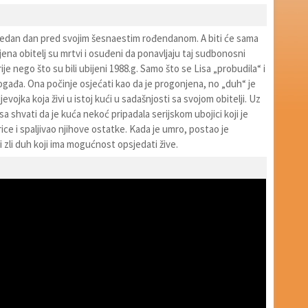
 jedan dan pred svojim šesnaestim rođendanom. A biti će sama
njena obitelj su mrtvi i osuđeni da ponavljaju taj sudbonosni
ije nego što su bili ubijeni 1988.g. Samo što se Lisa „probudila“ i
gađa. Ona počinje osjećati kao da je progonjena, no „duh“ je
jevojka koja živi u istoj kući u sadašnjosti sa svojom obitelji. Uz
a shvati da je kuća nekoć pripadala serijskom ubojici koji je
ice i spaljivao njihove ostatke. Kada je umro, postao je
zli duh koji ima mogućnost opsjedati žive.