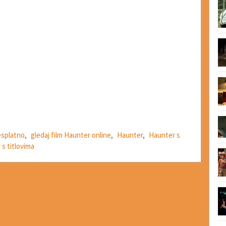
esplatno
,
gledaj film Haunter online
,
Haunter
,
Haunter s
s titlovima