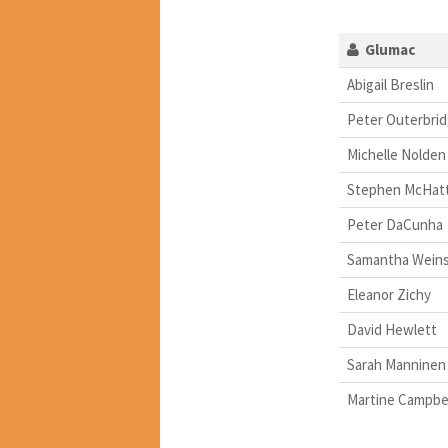
Glumac
Abigail Breslin
Peter Outerbri
Michelle Nolden
Stephen McHatt
Peter DaCunha
Samantha Weins
Eleanor Zichy
David Hewlett
Sarah Manninen
Martine Campbel