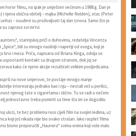
m horor filmu, no ipak je smješten većinom u 1988.g. Dan je
n) i njena obična obitelj – majka (Michelle Nolden), otac (Peter
unha) – osuđeni su proživaljvati taj dan iznova. Samo što je
da su zapravo svi mrtvi.
unteru“, starinjskoj priči o duhovima, redatelja Vincenza
 „Spice“, bili su mnogo nasilniji i napetiji od ovoga, koji je
 krvi i mesa. Priča, napisana od Briana Kinga, odvija se
va uspostaviti kontakt sa drugom stranom, dok joj se
zorava kako će njene akcije rezultirati velikim posljedicama.
rasprši na nove smjerove, te postaje mnogo manje
atelje interesiraju jednako kao i nju – nestali veš u perilici,
isnost njenog tate o cigaretama i slično. Tu se radi o nečem
j jednostavno treba pomiriti sa time što im se dogodilo.
j ulozi, te bez problema nosi cijeli film na svojim leđima, uz
koji još nikada nije bio ovako strašan. Iako rasplet filma
vno bismo preporučili „Haunera“ svima onima koji vole malo