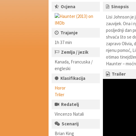
Ocjena
Sinopsis
Lisi Johnson je
zauvijek. Ona i 
posljednji dan pr
Trajanje
shvaća što se do
1h 37 min
zapravo Olivia, d
njenu pomoć, Lis
Zemlja / jezik
otimao tinejdžer
Kanada, Francuska /
Haunter – moćni 
engleski
Trailer
Klasifikacija
Horor
Triler
Redatelj
Vincenzo Natali
Scenarij
Brian King