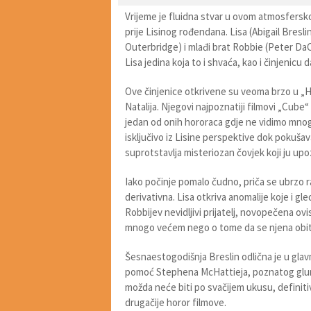
Vrijeme je fluidna stvar u ovom atmosfersko
prije Lisinog rođendana. Lisa (Abigail Bresli
Outerbridge) i mlađi brat Robbie (Peter DaC
Lisa jedina koja to i shvaća, kao i činjenicu 
Ove činjenice otkrivene su veoma brzo u „Ha
Natalija. Njegovi najpoznatiji filmovi „Cube“ i
jedan od onih hororaca gdje ne vidimo mnogo
isključivo iz Lisine perspektive dok pokuša
suprotstavlja misteriozan čovjek koji ju upo
Iako počinje pomalo čudno, priča se ubrzo 
derivativna. Lisa otkriva anomalije koje i gled
Robbijev nevidljivi prijatelj, novopečena ov
mnogo većem nego o tome da se njena obitel
Šesnaestogodišnja Breslin odlična je u glavno
pomoć Stephena McHattieja, poznatog glumca 
možda neće biti po svačijem ukusu, definiti
drugačije horor filmove.