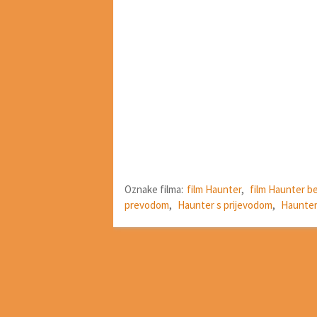
Oznake filma:
film Haunter
,
film Haunter b
prevodom
,
Haunter s prijevodom
,
Haunter 