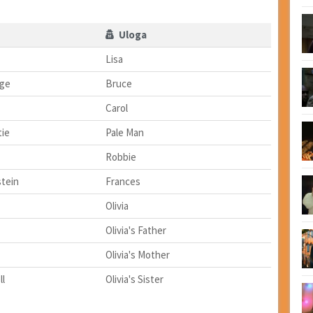
Uloga
Lisa
dge
Bruce
Carol
ie
Pale Man
Robbie
tein
Frances
Olivia
Olivia's Father
Olivia's Mother
l
Olivia's Sister