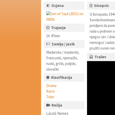
Ocjena
Sinopsis
U listopadu 1944
Sonderkommanda, 
prisiljeni da p
Trajanje
rada u jednom od
1h 47min
njegov sin. I d
nemoguć zadatak 
Zemlja / jezik
pružiti ovom ne
Mađarska / mađarski,
Trailer
francuski, njemački,
ruski, grčki, poljski,
slovački
Klasifikacija
Drama
Ratni
Triler
Režija
László Nemes