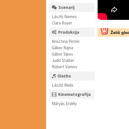
Scenarij
László Nemes
Clara Royer
Produkcija
Želiš gled
Krisztina Pintér
Gábor Rajna
Gábor Sipos
Judit Stalter
Robert Vamos
Glazba
László Melis
Kinematografija
Mátyás Erdély