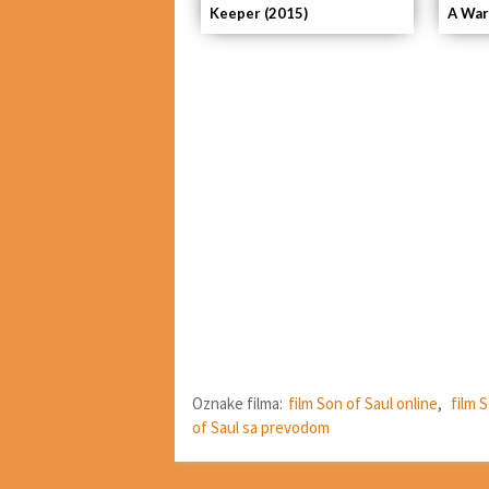
Keeper (2015)
A War
Oznake filma:
film Son of Saul online
,
film 
of Saul sa prevodom