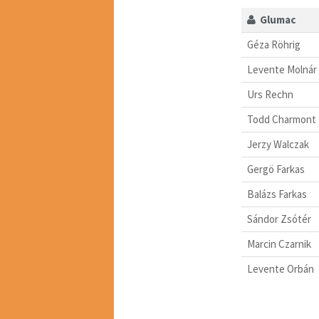
Glumac
Géza Röhrig
Levente Molnár
Urs Rechn
Todd Charmont
Jerzy Walczak
Gergö Farkas
Balázs Farkas
Sándor Zsótér
Marcin Czarnik
Levente Orbán