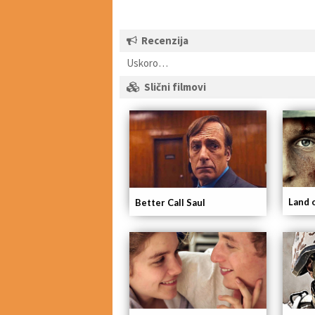
Recenzija
Uskoro…
Slični filmovi
Land 
Better Call Saul