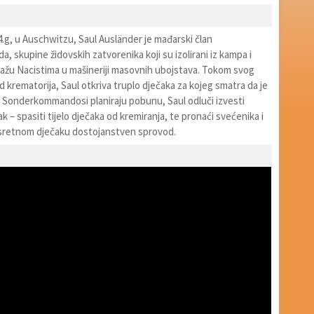
.g, u Auschwitzu, Saul Ausländer je mađarski član
skupine židovskih zatvorenika koji su izolirani iz kampa i
omažu Nacistima u mašineriji masovnih ubojstava. Tokom svog
 krematorija, Saul otkriva truplo dječaka za kojeg smatra da je
ok Sonderkommandosi planiraju pobunu, Saul odluči izvesti
– spasiti tijelo dječaka od kremiranja, te pronaći svećenika i
sretnom dječaku dostojanstven sprovod.