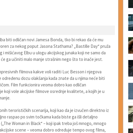
ba biti odličan novi Jamesa Bonda, tko bi rekao da će mu
stvoren za nekog poput Jasona Stathama? „Bastille Day“ pruža
og i mišićavog Elbu u ulogu akcijskog junaka koji ne samo da
ji će ga učiniti malo manje strašnim nego što to inače jest.
mpresivnih filmova kakve voli raditi Luc Besson i njegova
je određenu dozu olakšanja kada znate da u njima neće biti
ičom. Film funkcionira veoma dobro kao odličan
 koji vole akcijske filmove osrednje kvalitete, a kojih je u
manje.
nih terorističkih scenarija, koji kao da je izvučen direktno iz
iljno raspao po svim točkama kada biste ga išli detaljno
s („The Woman in Black“ – koji ipak treba još mnogo, mnogo
 akcijske scene – veoma dobro određuje tempo ovog filma,