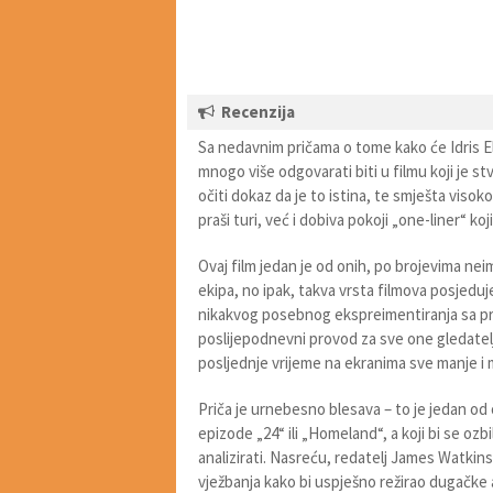
Recenzija
Sa nedavnim pričama o tome kako će Idris El
mnogo više odgovarati biti u filmu koji je 
očiti dokaz da je to istina, te smješta visok
praši turi, već i dobiva pokoji „one-liner“ ko
Ovaj film jedan je od onih, po brojevima nei
ekipa, no ipak, takva vrsta filmova posjedu
nikakvog posebnog ekspreimentiranja sa pr
poslijepodnevni provod za sve one gledatelje
posljednje vrijeme na ekranima sve manje i 
Priča je urnebesno blesava – to je jedan od o
epizode „24“ ili „Homeland“, a koji bi se ozb
analizirati. Nasreću, redatelj James Watkin
vježbanja kako bi uspješno režirao dugačke