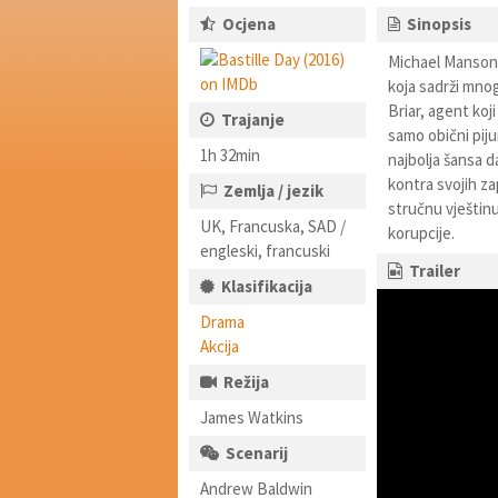
Ocjena
Sinopsis
Michael Manson j
koja sadrži mno
Briar, agent koj
Trajanje
samo obični piju
1h 32min
najbolja šansa d
kontra svojih za
Zemlja / jezik
stručnu vještinu
UK, Francuska, SAD /
korupcije.
engleski, francuski
Trailer
Klasifikacija
Drama
Akcija
Režija
James Watkins
Scenarij
Andrew Baldwin