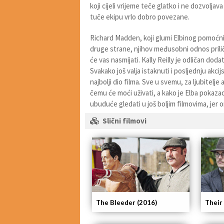
koji cijeli vrijeme teče glatko i ne dozvoljav
tuče ekipu vrlo dobro povezane.
Richard Madden, koji glumi Elbinog pomoćni
druge strane, njihov međusobni odnos prilič
će vas nasmijati. Kally Reilly je odličan dod
Svakako još valja istaknuti i posljednju akci
najbolji dio filma. Sve u svemu, za ljubitelj
čemu će moći uživati, a kako je Elba pokaza
ubuduće gledati u još boljim filmovima, jer o
Slični filmovi
The Bleeder (2016)
Their