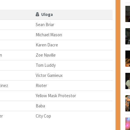
Uloga
Sean Briar
Michael Mason
Karen Dacre
n
Zoe Naville
Tom Luddy
Victor Gamieux
tinez
Rioter
Yellow Mask Protestor
Baba
er
City Cop