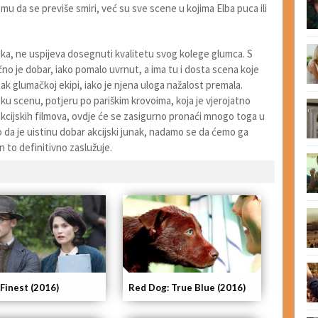
a mu da se previše smiri, već su sve scene u kojima Elba puca ili
ka, ne uspijeva dosegnuti kvalitetu svog kolege glumca. S
no je dobar, iako pomalo uvrnut, a ima tu i dosta scena koje
atak glumačkoj ekipi, iako je njena uloga nažalost premala.
jsku scenu, potjeru po pariškim krovoima, koja je vjerojatno
e akcijskih filmova, ovdje će se zasigurno pronaći mnogo toga u
o da je uistinu dobar akcijski junak, nadamo se da ćemo ga
n to definitivno zaslužuje.
 Finest (2016)
Red Dog: True Blue (2016)