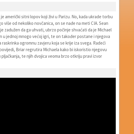
e američki sitni lopov koji živi u Parizu. No, kada ukrade torbu
go više od nekoliko novčanica, on se nađe na meti CIA. Sean
i je zadužen da ga uhvati, ubrzo počinje shvaćati da je Michael
n u jednoj mnogo većoj igri, te on također postane i njegova
a raskrinka ogromnu zavjeru koja se krije iza svega. Radeći
povijedi, Briar regrutira Michaela kako bi iskoristio njegovu
 pljačkanja, te njih dvojica veoma brzo otkriju pravi izvor