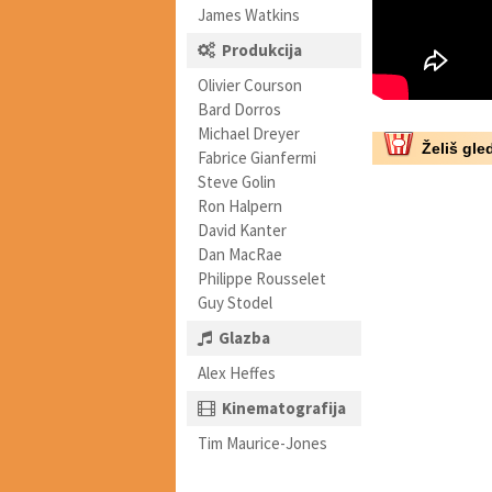
James Watkins
Produkcija
Olivier Courson
Bard Dorros
Michael Dreyer
Želiš gled
Fabrice Gianfermi
Steve Golin
Ron Halpern
David Kanter
Dan MacRae
Philippe Rousselet
Guy Stodel
Glazba
Alex Heffes
Kinematografija
Tim Maurice-Jones