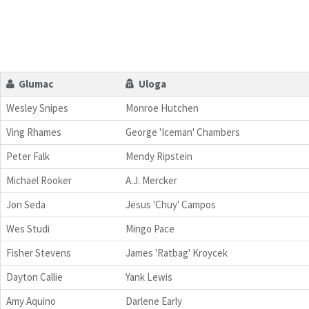
Glumac
Uloga
Wesley Snipes
Monroe Hutchen
Ving Rhames
George 'Iceman' Chambers
Peter Falk
Mendy Ripstein
Michael Rooker
A.J. Mercker
Jon Seda
Jesus 'Chuy' Campos
Wes Studi
Mingo Pace
Fisher Stevens
James 'Ratbag' Kroycek
Dayton Callie
Yank Lewis
Amy Aquino
Darlene Early