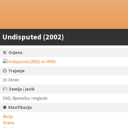
Undisputed (2002)
Ocjena
Trajanje
1h 34 min
Zemlja / jezik
SAD, Njemačka / engleski
Klasifikacija
Akcija
Drama