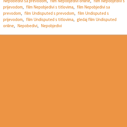
Nepobedivi sa prevodom
,
film Nepobjedivi online
,
film Nepobjedivi s
prijevodom
,
film Nepobjedivi s titlovima
,
film Nepobjedivi sa
prevodom
,
film Undisputed s prevodom
,
film Undisputed s
prijevodom
,
film Undisputed s titlovima
,
gledaj film Undisputed
online
,
Nepobedivi
,
Nepobjedivi