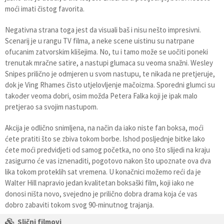
moći imati čistog favorita.
Negativna strana toga jest da visuali baš i nisu nešto impresivni.
Scenarij je u rangu TV filma, a neke scene uistinu su natrpane
ofucanim zatvorskim klišejima. No, tu i tamo može se uočiti poneki
trenutak mračne satire, a nastupi glumaca su veoma snažni. Wesley
Snipes prilično je odmjeren u svom nastupu, te nikada ne pretjeruje,
dok je Ving Rhames čisto utjelovljenje mačoizma. Sporedni glumci su
također veoma dobri, osim možda Petera Falka koji je ipak malo
pretjerao sa svojim nastupom.
Akcija je odlično snimljena, na način da iako niste fan boksa, moći
ćete pratiti što se zbiva tokom borbe. Ishod posljednje bitke lako
ćete moći predvidjeti od samog početka, no ono što slijedi na kraju
zasigurno će vas iznenaditi, pogotovo nakon što upoznate ova dva
lika tokom proteklih sat vremena. U konačnici možemo reći da je
Walter Hill napravio jedan kvalitetan boksaški film, koji iako ne
donosi ništa novo, svejedno je prilično dobra drama koja će vas
dobro zabaviti tokom svog 90-minutnog trajanja.
Slični filmovi