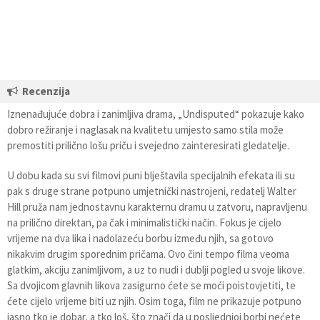
Recenzija
Iznenađujuće dobra i zanimljiva drama, „Undisputed“ pokazuje kako
dobro režiranje i naglasak na kvalitetu umjesto samo stila može
premostiti prilično lošu priču i svejedno zainteresirati gledatelje.
U dobu kada su svi filmovi puni blještavila specijalnih efekata ili su
pak s druge strane potpuno umjetnički nastrojeni, redatelj Walter
Hill pruža nam jednostavnu karakternu dramu u zatvoru, napravljenu
na prilično direktan, pa čak i minimalistički način. Fokus je cijelo
vrijeme na dva lika i nadolazeću borbu između njih, sa gotovo
nikakvim drugim sporednim pričama. Ovo čini tempo filma veoma
glatkim, akciju zanimljivom, a uz to nudi i dublji pogled u svoje likove.
Sa dvojicom glavnih likova zasigurno ćete se moći poistovjetiti, te
ćete cijelo vrijeme biti uz njih. Osim toga, film ne prikazuje potpuno
jasno tko je dobar, a tko loš, što znači da u posljednjoj borbi nećete