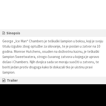
Sinopsis
George „Ice Man“ Chambers je teškaški šampion u boksu, koji je svoju
titulu izgubio zbog optužbe za silovanje, te je poslan u zatvor na 10
godina. Monroe Hutchens, osuđen na doživotnu kaznu, je teškaški
šampion Sweetwatera, strogo čuvanog zatvora u kojega je upravo
došao i Chambers. Njih dvojica sada se moraju suočiti u zatvoru, te
boriti jedan protiv drugoga kako bi dokazali tko je uistinu pravi
šampion.
Trailer