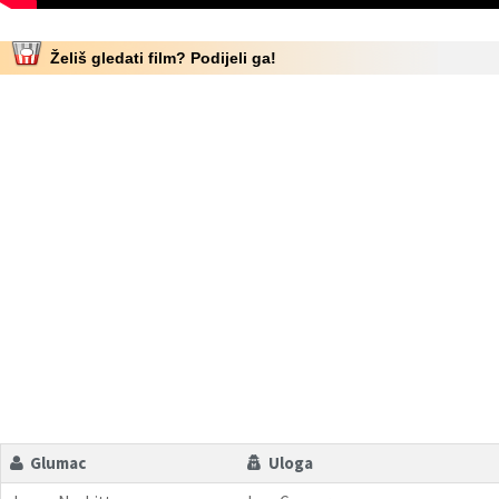
Želiš gledati film? Podijeli ga!
Glumac
Uloga