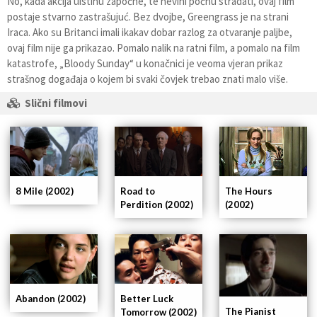
No, kada akcija uistinu započne, te nevini počnu stradati, ovaj film
postaje stvarno zastrašujuć. Bez dvojbe, Greengrass je na strani
Iraca. Ako su Britanci imali ikakav dobar razlog za otvaranje paljbe,
ovaj film nije ga prikazao. Pomalo nalik na ratni film, a pomalo na film
katastrofe, „Bloody Sunday“ u konačnici je veoma vjeran prikaz
strašnog događaja o kojem bi svaki čovjek trebao znati malo više.
Slični filmovi
The Hours
8 Mile (2002)
Road to
(2002)
Perdition (2002)
Abandon (2002)
Better Luck
The Pianist
Tomorrow (2002)