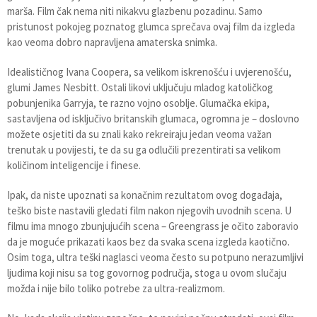
marša. Film čak nema niti nikakvu glazbenu pozadinu. Samo
pristunost pokojeg poznatog glumca sprečava ovaj film da izgleda
kao veoma dobro napravljena amaterska snimka.
Idealističnog Ivana Coopera, sa velikom iskrenošću i uvjerenošću,
glumi James Nesbitt. Ostali likovi uključuju mladog katoličkog
pobunjenika Garryja, te razno vojno osoblje. Glumačka ekipa,
sastavljena od isključivo britanskih glumaca, ogromna je – doslovno
možete osjetiti da su znali kako rekreiraju jedan veoma važan
trenutak u povijesti, te da su ga odlučili prezentirati sa velikom
količinom inteligencije i finese.
Ipak, da niste upoznati sa konačnim rezultatom ovog događaja,
teško biste nastavili gledati film nakon njegovih uvodnih scena. U
filmu ima mnogo zbunjujućih scena – Greengrass je očito zaboravio
da je moguće prikazati kaos bez da svaka scena izgleda kaotično.
Osim toga, ultra teški naglasci veoma često su potpuno nerazumljivi
ljudima koji nisu sa tog govornog područja, stoga u ovom slučaju
možda i nije bilo toliko potrebe za ultra-realizmom.