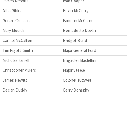
James Nesbitt
Ivan Cooper
Allan Gildea
Kevin McCorry
Gerard Crossan
Eamonn McCann
Mary Moulds
Bernadette Devlin
Carmel McCallion
Bridget Bond
Tim Pigott-Smith
Major General Ford
Nicholas Farrell
Brigadier Maclellan
Christopher Villiers
Major Steele
James Hewitt
Colonel Tugwell
Declan Duddy
Gerry Donaghy