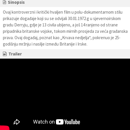
Sinopsis
Ovaj kontroverzni i kritički hvaljen film u polu-dokumentarnom stilu
prikazuje događaje koji su se odvijali 30.01.1972.g u sjevernoirskom
gradu Derryju, gdje je 13 civila ubijeno, a još 14 ranjeno od strane
pripadnika britanske vojske, tokom mirnih prosjeda za veća građanska
prava. Ovaj događaj, poznat kao „Krvava nedjelja“, pokrenuo je 25-
godišnju mržnju i nasilje između Britanije i Irske.
Trailer