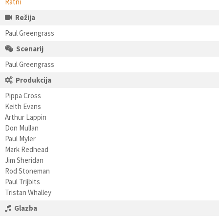
Ratni
Režija
Paul Greengrass
Scenarij
Paul Greengrass
Produkcija
Pippa Cross
Keith Evans
Arthur Lappin
Don Mullan
Paul Myler
Mark Redhead
Jim Sheridan
Rod Stoneman
Paul Trijbits
Tristan Whalley
Glazba