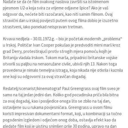
Nadate se da će film ovakvog naslova završiti sa istoimenom
pjesmom U2-a koja svira za vrijeme odjavne špice? Ako je vaš
odgovor da, nećete biti razočarani, kao niti samim filmom. Ovaj
stravični dan u irskoj povijesti putem ovog filma dobio je izuzetno
strastveni, iako ponekad neispravan tretman.
Krvava nedljela – 30.01.1972.g. – bio je početak modernih „problema“
u Irskoj. Političar Ivan Cooper pokušao je predvoditi mirni marš kroz
grad Derry, protestirajući protiv strogih mjera pomoću kojih je
Britanija vladala Irskom. Tokom marša, pripadnici britanske vojske
otvorili su paljbu na nenaoružane civile, ubivši njih 13. Nakon toga
provedena je nimalo temeljna istraga, koja nikada nije otkrila i kaznila
one koji su odgovorni za ovaj stravičan događaj.
Redatelj/scenarist/kinematograf Paul Greengrass ovaj film sveo je
samo na taj jedan jedini dan. Koliko god pozadinska priča bila bitna
za ovaj događaj, kao i posljedice onoga što se zbilo na taj dan,
ostavljene su u rukama povjesničara. Greengrass u ovom filmu
koristi impresivan dokumentarni format, koji, u kombinaciji sa točno
pogođenim izgledom i odjećom onog doba, ostavlja efekt kao da
gledate film koji je uistinu snimljen prije 30 godina, upravo na dan