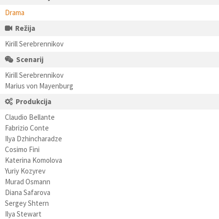
Drama
Režija
Kirill Serebrennikov
Scenarij
Kirill Serebrennikov
Marius von Mayenburg
Produkcija
Claudio Bellante
Fabrizio Conte
Ilya Dzhincharadze
Cosimo Fini
Katerina Komolova
Yuriy Kozyrev
Murad Osmann
Diana Safarova
Sergey Shtern
Ilya Stewart