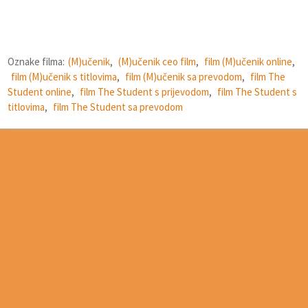
Oznake filma:
(M)učenik
,
(M)učenik ceo film
,
film (M)učenik online
,
film (M)učenik s titlovima
,
film (M)učenik sa prevodom
,
film The
Student online
,
film The Student s prijevodom
,
film The Student s
titlovima
,
film The Student sa prevodom