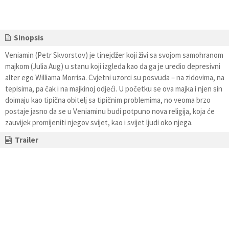
Sinopsis
Veniamin (Petr Skvorstov) je tinejdžer koji živi sa svojom samohranom
majkom (Julia Aug) u stanu koji izgleda kao da ga je uredio depresivni
alter ego Williama Morrisa. Cvjetni uzorci su posvuda – na zidovima, na
tepisima, pa čak i na majkinoj odjeći. U početku se ova majka i njen sin
doimaju kao tipična obitelj sa tipičnim problemima, no veoma brzo
postaje jasno da se u Veniaminu budi potpuno nova religija, koja će
zauvijek promijeniti njegov svijet, kao i svijet ljudi oko njega.
Trailer