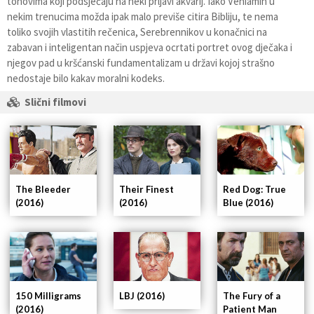
tonovima koji podsjećaju na neki prljavi akvarij. Iako Veniamin u
nekim trenucima možda ipak malo previše citira Bibliju, te nema
toliko svojih vlastitih rečenica, Serebrennikov u konačnici na
zabavan i inteligentan način uspjeva ocrtati portret ovog dječaka i
njegov pad u kršćanski fundamentalizam u državi kojoj strašno
nedostaje bilo kakav moralni kodeks.
Slični filmovi
The Bleeder
Their Finest
Red Dog: True
(2016)
(2016)
Blue (2016)
150 Milligrams
LBJ (2016)
The Fury of a
(2016)
Patient Man