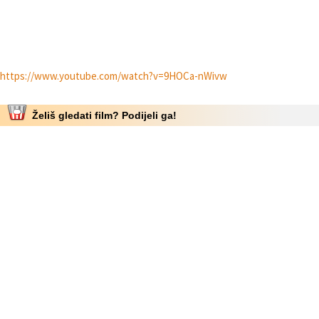
https://www.youtube.com/watch?v=9HOCa-nWivw
Želiš gledati film? Podijeli ga!