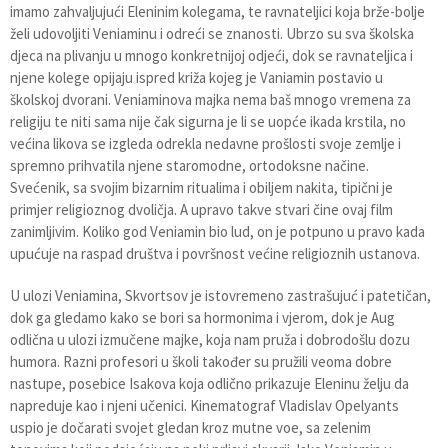
imamo zahvaljujući Eleninim kolegama, te ravnateljici koja brže-bolje
želi udovoljiti Veniaminu i odreći se znanosti. Ubrzo su sva školska
djeca na plivanju u mnogo konkretnijoj odjeći, dok se ravnateljica i
njene kolege opijaju ispred križa kojeg je Vaniamin postavio u
školskoj dvorani. Veniaminova majka nema baš mnogo vremena za
religiju te niti sama nije čak sigurna je li se uopće ikada krstila, no
većina likova se izgleda odrekla nedavne prošlosti svoje zemlje i
spremno prihvatila njene staromodne, ortodoksne načine.
Svećenik, sa svojim bizarnim ritualima i obiljem nakita, tipični je
primjer religioznog dvoličja. A upravo takve stvari čine ovaj film
zanimljivim. Koliko god Veniamin bio lud, on je potpuno u pravo kada
upućuje na raspad društva i površnost većine religioznih ustanova.
U ulozi Veniamina, Skvortsov je istovremeno zastrašujuć i patetičan,
dok ga gledamo kako se bori sa hormonima i vjerom, dok je Aug
odlična u ulozi izmučene majke, koja nam pruža i dobrodošlu dozu
humora. Razni profesori u školi također su pružili veoma dobre
nastupe, posebice Isakova koja odlično prikazuje Eleninu želju da
napreduje kao i njeni učenici. Kinematograf Vladislav Opelyants
uspio je dočarati svojet gledan kroz mutne voe, sa zelenim