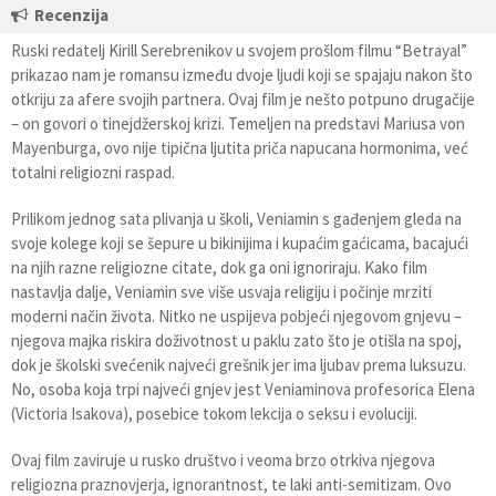
Recenzija
Ruski redatelj Kirill Serebrenikov u svojem prošlom filmu “Betrayal”
prikazao nam je romansu između dvoje ljudi koji se spajaju nakon što
otkriju za afere svojih partnera. Ovaj film je nešto potpuno drugačije
– on govori o tinejdžerskoj krizi. Temeljen na predstavi Mariusa von
Mayenburga, ovo nije tipična ljutita priča napucana hormonima, već
totalni religiozni raspad.
Prilikom jednog sata plivanja u školi, Veniamin s gađenjem gleda na
svoje kolege koji se šepure u bikinijima i kupaćim gaćicama, bacajući
na njih razne religiozne citate, dok ga oni ignoriraju. Kako film
nastavlja dalje, Veniamin sve više usvaja religiju i počinje mrziti
moderni način života. Nitko ne uspijeva pobjeći njegovom gnjevu –
njegova majka riskira doživotnost u paklu zato što je otišla na spoj,
dok je školski svećenik najveći grešnik jer ima ljubav prema luksuzu.
No, osoba koja trpi najveći gnjev jest Veniaminova profesorica Elena
(Victoria Isakova), posebice tokom lekcija o seksu i evoluciji.
Ovaj film zaviruje u rusko društvo i veoma brzo otrkiva njegova
religiozna praznovjerja, ignorantnost, te laki anti-semitizam. Ovo