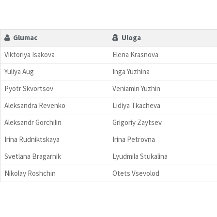
Glumac
Uloga
Viktoriya Isakova
Elena Krasnova
Yuliya Aug
Inga Yuzhina
Pyotr Skvortsov
Veniamin Yuzhin
Aleksandra Revenko
Lidiya Tkacheva
Aleksandr Gorchilin
Grigoriy Zaytsev
Irina Rudniktskaya
Irina Petrovna
Svetlana Bragarnik
Lyudmila Stukalina
Nikolay Roshchin
Otets Vsevolod