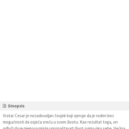
Sinopsis
Vratar Cesar je nezadovoljan čovjek koji vjeruje da je rođen bez
mogućnosti da osjeća sreću u svom životu. Kao rezultat toga, on
odluči da je njegova misija upropaštavati život svima oko sebe. Većina