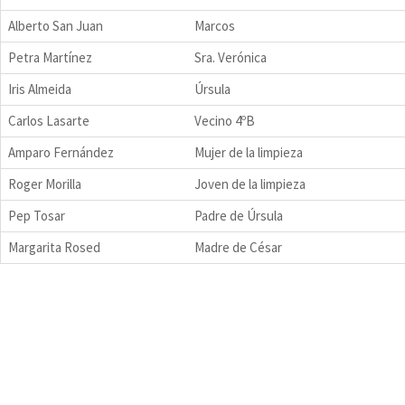
Alberto San Juan
Marcos
Petra Martínez
Sra. Verónica
Iris Almeida
Úrsula
Carlos Lasarte
Vecino 4ºB
Amparo Fernández
Mujer de la limpieza
Roger Morilla
Joven de la limpieza
Pep Tosar
Padre de Úrsula
Margarita Rosed
Madre de César