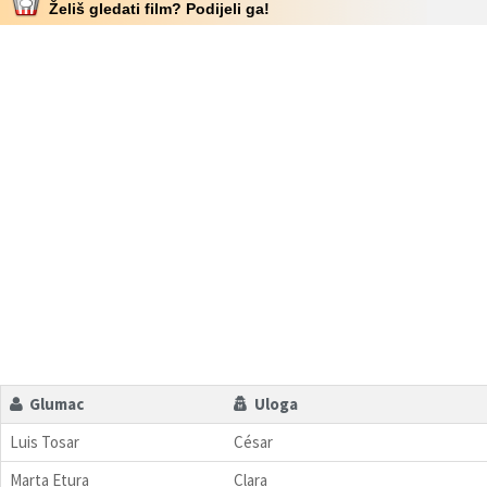
Želiš gledati film? Podijeli ga!
Glumac
Uloga
Luis Tosar
César
Marta Etura
Clara