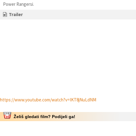
Power Rangersi.
Trailer
https://www.youtube.com/watch?v=IKT8jNuLdNM
Želiš gledati film? Podijeli ga!