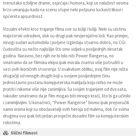
trenutaka ozbiljne drame, osjećaja i humora, koji se nalažost veoma
brzo umanjuju kada na scenu stupe neki potpuno luckasti likovi i
općenita apsurdnost.
Vizualni efekti kroz trajanje filma sve su lošiji i lošiji. Neki su uistinu
majstorski odrađeni, dok su drugi pak nevjerojatno loši. Kao primjer,
mnogi sudari automobila i potjere izgledaju stvarno dobro, no CGI
čudovišta su nešto najlošije što smo vidjeli u posljednjih desetak
godina. Naravno, bez njih ne bi bilo niti Power Rangersa, no
smatramo da se filmska ekipa ipak morala znatno više potruditi u
vezi ovih ikoničnih stvorenja. U ovakvkom obliku, ovaj film nije ništa
drugačiji od mnogih drugih koji u svojem posljednjem činu
jednostavno postanu kompjuterska makljaža koju nitko ne može
pratiti i nikome više nije zanimljiva. Sa svojim trajanjem od dva sata,
također smatramo da je film mogao biti mnogo kraći, što bi ga učinilo
i zanimljivijim. U konačnici, “Power Rangerse” bismo ipak preporučili
samo onima koji su obožavatelji ovih heroja od malena, dok će svima
drugima ovo ipak biti jedan prosječni dosadni film sa kompjuterskim
robotima.
Slični filmovi