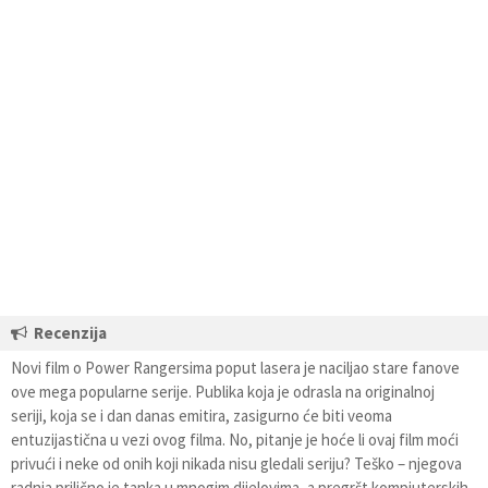
Recenzija
Novi film o Power Rangersima poput lasera je naciljao stare fanove
ove mega popularne serije. Publika koja je odrasla na originalnoj
seriji, koja se i dan danas emitira, zasigurno će biti veoma
entuzijastična u vezi ovog filma. No, pitanje je hoće li ovaj film moći
privući i neke od onih koji nikada nisu gledali seriju? Teško – njegova
radnja prilično je tanka u mnogim dijelovima, a pregršt kompjuterskih