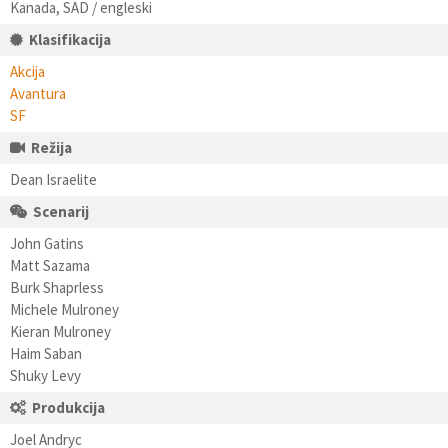
Kanada, SAD / engleski
Klasifikacija
Akcija
Avantura
SF
Režija
Dean Israelite
Scenarij
John Gatins
Matt Sazama
Burk Shaprless
Michele Mulroney
Kieran Mulroney
Haim Saban
Shuky Levy
Produkcija
Joel Andryc