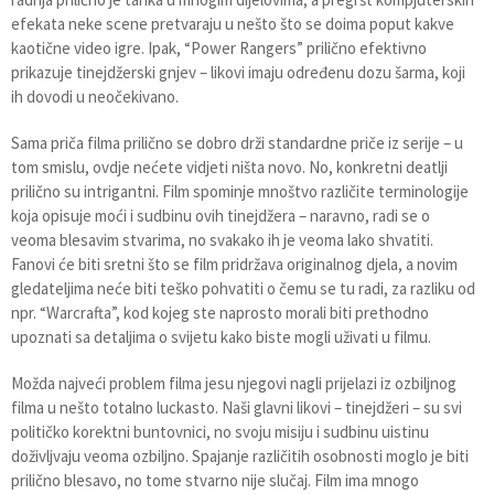
efekata neke scene pretvaraju u nešto što se doima poput kakve
kaotične video igre. Ipak, “Power Rangers” prilično efektivno
prikazuje tinejdžerski gnjev – likovi imaju određenu dozu šarma, koji
ih dovodi u neočekivano.
Sama priča filma prilično se dobro drži standardne priče iz serije – u
tom smislu, ovdje nećete vidjeti ništa novo. No, konkretni deatlji
prilično su intrigantni. Film spominje mnoštvo različite terminologije
koja opisuje moći i sudbinu ovih tinejdžera – naravno, radi se o
veoma blesavim stvarima, no svakako ih je veoma lako shvatiti.
Fanovi će biti sretni što se film pridržava originalnog djela, a novim
gledateljima neće biti teško pohvatiti o čemu se tu radi, za razliku od
npr. “Warcrafta”, kod kojeg ste naprosto morali biti prethodno
upoznati sa detaljima o svijetu kako biste mogli uživati u filmu.
Možda najveći problem filma jesu njegovi nagli prijelazi iz ozbiljnog
filma u nešto totalno luckasto. Naši glavni likovi – tinejdžeri – su svi
političko korektni buntovnici, no svoju misiju i sudbinu uistinu
doživljvaju veoma ozbiljno. Spajanje različitih osobnosti moglo je biti
prilično blesavo, no tome stvarno nije slučaj. Film ima mnogo