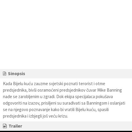
Sinopsis
Kada Bijelu kuću zauzme svjetski poznati terorist i otme
predsjednika, bivši osramoćeni predsjednikov čuvar Mike Banning
nađe se zarobljenim u zgradi. Dok ekipa specijalaca pokušava
odgovoriti na izazov, prisiljeni su surađivati sa Banningom i oslanjati
se na njegovo poznavanje kako bi vratili Bijelu kuću, spasili
predsjednika i izbjegli još veću krizu.
Trailer