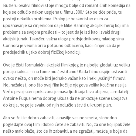
Butleru ovakvi filmovi stoje mnogo bolje od romantičnih komedija na
koje se odlučio nakon uspjeha u filmu „300.“ Što se tiče priče, tu
postoji nekoliko problema. Prolog je beskoristan osim za
upoznavanje sa činjenicom da je Mike Banning akcijski heroj koji ima
problema sa svojom prošlosti – to jest da je isti kao i svaki drugi
akcijski junak. Također, važna uloga predsjednikovog mladog sina
Connora je veoma brzo potpuno odbačena, kao i činjenica da je
predsjednik u jako dobroj fizičkoj kondiciji.
Ovo je čisti formulaični akcijski film kojeg je najbolje gledati uz veliku
porciju kokica – i na tome mu čestitamo! Kada filmu uspije ostvariti
ovako nešto, on može biti jednako važan kao i neki „važniji“ filmovi.
No, nažalost, ono što ovaj film koči je njegova velika količina nasilja.
Već u prvoj sceni prikazana je masa ljudi koja biva ubijena, a redatelj
Antoine Fuqua nema dobrog ukusa da ne prikazuje scene ubojstva
do kraja, nego je svaku od njih odlučio staviti u krupni plan.
Ako se želite dobro zabaviti, a nasilje vas ne smeta, slobodno
pogledajte ovaj film i dobro ćete se zabaviti. No, za one koji ipak žele
nešto malo blaže, što će ih zabaviti, a ne zgražati, možda je bolje da