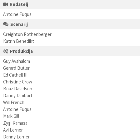
Redatelj
Antoine Fuqua
Scenarij
Creighton Rothenberger
Katrin Benedikt
Produkcija
Guy Avshalom
Gerard Butler
Ed Cathell III
Christine Crow
Boaz Davidson
Danny Dimbort
Will French
Antoine Fuqua
Mark Gill
Zygi Kamasa
Avi Lerner
Danny Lerner