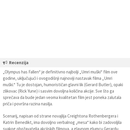
Recenzija
„Olympus has Fallen“ je definitivno najbolji „Umri muški“ film ove
godine, uključujući i ovogodišnji najnoviji nastavak filma „Umri
muški.“ Tu je dostojan, humorističan glavni lik (Gerard Butler), opaki
zlikovac (Rick Yune) i sasvim dovoljna količina akcije. Sve što ga
sprečava da bude jedan veoma kvalitetan film jest poneka zalutala
priča i površna razina nasilja.
Scenarij, napisan od strane novajlija Creightona Rothenbergera i
Katrin Benedikt, ima dovoljno verbalnog „mesa“ kako bi zadovoljila
svakog obožavatelja akcijskih filmova, a glavnom glumcu Gerardu