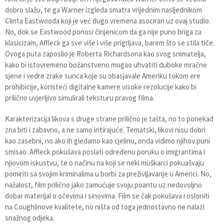
dobro slažu, te ga Warner izgleda smatra vrijednim nasljednikom
Clinta Eastwooda koji je već dugo vremena asociran uz ovaj studio.
No, dok se Eastwood ponosi činjenicom da ga nije puno briga za
klasicizam, Affleck ga sve više i više prigrljava, barem što se stila tiče.
Ovoga puta zaposlio je Roberta Richardsona kao svog snimatelja,
kako bi istovremeno božanstveno mogao uhvatiti duboke mračne
sjene i vedre zrake sunca koje su obasjavale Ameriku tokom ere
prohibicije, koristeći digitalne kamere visoke rezolucije kako bi
prilično uvjerljivo simulirali teksturu pravog filma.
Karakterizacija likova s druge strane prilično je tašta, no to ponekad
zna biti i zabavno, a ne samo iritirajuće. Tematski, likovi nisu dobri
kao zasebni, no ako ih gledamo kao cjelinu, onda vidimo njihov puni
smisao. Affleck pokušava poslati određenu poruku o imigrantima i
njiovom iskustvu, te o načinu na koji se neki muškarci pokuašvaju
pomiriti sa svojim kriminalima u borbi za preživljavanje u Americi. No,
nažalost, film prilično jako zamućuje svoju poantu uz nedovoljno
dobar materijal o očevima i sinovima. Film se čak pokušava i osloniti
na Coughlinove kvalitete, no ništa od toga jednostavno ne nalazi
snažnog odjeka.