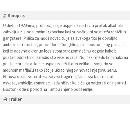
Sinopsis
U divljim 1920-ima, prohibicija nije uspjela zaustaviti protok alkohola
zahvaljujući podzemnim trgovcima koji su sačinjeni od mreža različitih
gangstera. Prilika za moć i novac tu je za svakoga tko je dovoljno
ambiciozan i hrabar, poput Joea Coughlina, sina bostonskog policajca,
koji je odavno okrenuo leđa svom strogom načinu odgoja kako bi
postao odmetnik i zaradio što više novaca. No, čak i među kriminalcima
postoje pravila a Joe je uspio prekršiti ono veliko – zamjerio se
moćnom mafijašu tako što je ukrao njegov novac i njegovu ženu.
Njihova strastvena afera zarvrši tragično, što Joea baci na put
osvete, ambicije, romanse i izdajništva koja će ga natjerati da napusti
Boston i ode u pohod na Tampu i njeno podzemlje.
Trailer