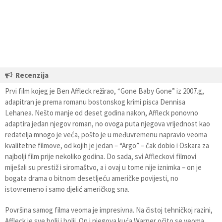
Recenzija
Prvi film kojeg je Ben Affleck režirao, “Gone Baby Gone” iz 2007.g,
adapitran je prema romanu bostonskog krimi pisca Dennisa
Lehanea. Nešto manje od deset godina nakon, Affleck ponovno
adaptira jedan njegov roman, no ovoga puta njegova vrijednost kao
redatelja mnogo je veća, pošto je u međuvremenu napravio veoma
kvalitetne filmove, od kojih je jedan – “Argo” – čak dobio i Oskara za
najbolji film prije nekoliko godina. Do sada, svi Affleckovi filmovi
miješali su prestiž i siromaštvo, a i ovaj u tome nije iznimka – on je
bogata drama o bitnom desetljeću američke povijesti, no
istovremeno i samo djelić američkog sna.
Površina samog filma veoma je impresivna. Na čistoj tehničkoj razini,
Affleck je sve bolji i bolji. On i njegova kuća Warner očito se veoma