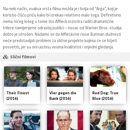
Na neki način, ovakva vrsta filma možda je i bolja od “Arga”, koji je
koristio čišću priču kako bi izrekao relativno malo toga. Definitivno
nema ničeg lošeg u tome što Affleck inzistira raditi dramatične
trilere namijenjene odrasloj publici – novac od Warner Bros. studija
dobro je utrošen. Nadamo se da Affleckove nove Batman dužnosti
neće predstavljati problem za slične projekte kojima će se htjeti
posvetiti, jer su oni uistinu veoma kvalitetni i vrijedni gledanja.
Slični filmovi
Their Finest
Vier gegen die
Red Dog: True
(2016)
Bank (2016)
Blue (2016)