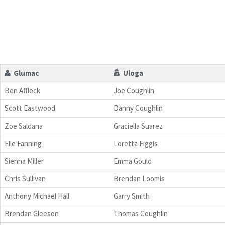
Glumac
Uloga
Ben Affleck
Joe Coughlin
Scott Eastwood
Danny Coughlin
Zoe Saldana
Graciella Suarez
Elle Fanning
Loretta Figgis
Sienna Miller
Emma Gould
Chris Sullivan
Brendan Loomis
Anthony Michael Hall
Garry Smith
Brendan Gleeson
Thomas Coughlin