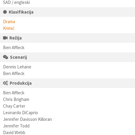
SAD / engleski
Klasifikacija
Drama
Krimić
Režija
Ben Affleck
Scenarij
Dennis Lehane
Ben Affleck
Produkcija
Ben Affleck
Chris Brigham
Chay Carter
Leonardo DiCaprio
Jennifer Davisson Killoran
Jennifer Todd
David Webb