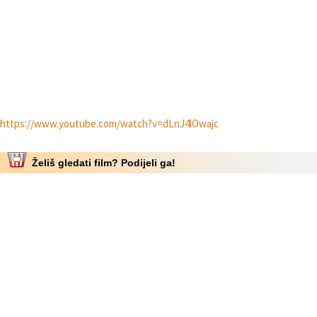
https://www.youtube.com/watch?v=dLnJ4lOwajc
Želiš gledati film? Podijeli ga!