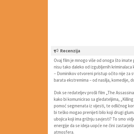
Recenzija
Ovaj film je mnogo više od onoga što imate pri
nisu tako daleko od izgubljenih kriminalaca k
– Dominikov otvoreni pristup očito nije za sv
barata ekstremima – od nasilja, komedije, do
Dok se redateljev prošli film „The Assassina
kako bi komunicirao sa gledateljima, „Killin
pomoć segmenata iz vijesti, te odličnog kon
bi teško mogao prenijeti bilo koji drugi glu
ubojica koji ima grižnju savjesti? To smo vi
energije da se ideja uopće ne čini zastarjel
atmosfera.