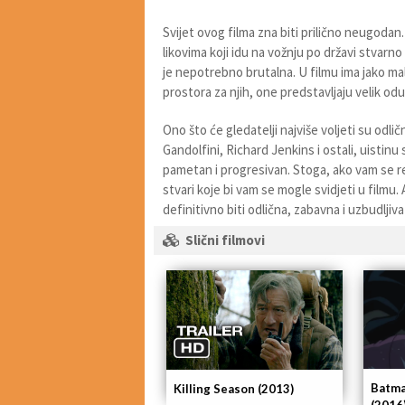
Svijet ovog filma zna biti prilično neugoda
likovima koji idu na vožnju po državi stvarno
je nepotrebno brutalna. U filmu ima jako mal
prostora za njih, one predstavljaju velik odu
Ono što će gledatelji najviše voljeti su odlič
Gandolfini, Richard Jenkins i ostali, uistinu 
pametan i progresivan. Stoga, ako vam se reda
stvari koje bi vam se mogle svidjeti u film
definitivno biti odlična, zabavna i uzbudljiva 
Slični filmovi
Batma
Killing Season (2013)