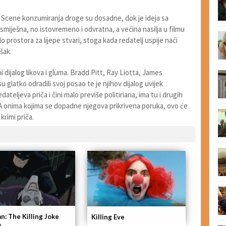
n. Scene konzumiranja droge su dosadne, dok je ideja sa
 smiješna, no istovremeno i odvratna, a većina nasilja u filmu
o prostora za lijepe stvari, stoga kada redatelj uspije naći
šak.
ni dijalog likova i gluma. Bradd Pitt, Ray Liotta, James
su glatko odradili svoj posao te je njihov dijalog uvijek
teljeva priča i čini malo previše politiriana, ima tu i drugih
u. A onima kojima se dopadne njegova prikrivena poruka, ovo će
krimi priča.
n: The Killing Joke
Killing Eve