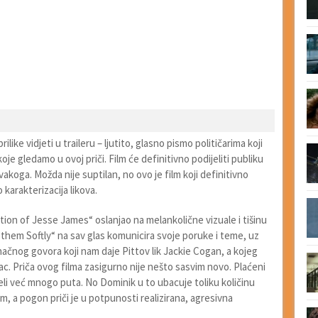
like vidjeti u traileru – ljutito, glasno pismo političarima koji
oje gledamo u ovoj priči. Film će definitivno podijeliti publiku
akoga. Možda nije suptilan, no ovo je film koji definitivno
 karakterizacija likova.
tion of Jesse James“ oslanjao na melankolične vizuale i tišinu
g them Softly“ na sav glas komunicira svoje poruke i teme, uz
ačnog govora koji nam daje Pittov lik Jackie Cogan, a kojeg
mac. Priča ovog filma zasigurno nije nešto sasvim novo. Plaćeni
djeli već mnogo puta. No Dominik u to ubacuje toliku količinu
om, a pogon priči je u potpunosti realizirana, agresivna