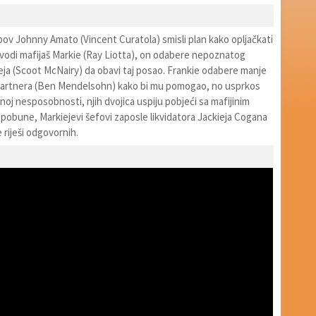
pov Johnny Amato (Vincent Curatola) smisli plan kako opljačkati
u vodi mafijaš Markie (Ray Liotta), on odabere nepoznatog
eja (Scoot McNairy) da obavi taj posao. Frankie odabere manje
partnera (Ben Mendelsohn) kako bi mu pomogao, no usprkos
noj nesposobnosti, njih dvojica uspiju pobjeći sa mafijinim
pobune, Markiejevi šefovi zaposle likvidatora Jackieja Cogana
 riješi odgovornih.