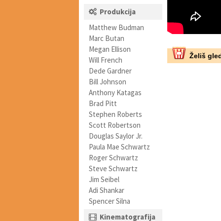
Produkcija
Matthew Budman
Marc Butan
Megan Ellison
Želiš gled
Will French
Dede Gardner
Bill Johnson
Anthony Katagas
Brad Pitt
Stephen Roberts
Scott Robertson
Douglas Saylor Jr.
Paula Mae Schwartz
Roger Schwartz
Steve Schwartz
Jim Seibel
Adi Shankar
Spencer Silna
Kinematografija