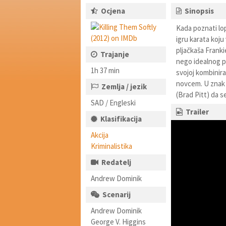
Ocjena
Sinopsis
Kada poznati lo
igru karata koj
pljačkaša Franki
Trajanje
nego idealnog 
1h 37 min
svojoj kombinira
novcem. U znak 
Zemlja / jezik
(Brad Pitt) da se
SAD / Engleski
Trailer
Klasifikacija
Akcija
Kriminalistika
Redatelj
Andrew Dominik
Scenarij
Andrew Dominik
George V. Higgins