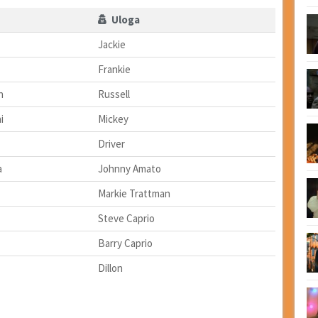
Uloga
Jackie
Frankie
n
Russell
i
Mickey
Driver
a
Johnny Amato
Markie Trattman
Steve Caprio
Barry Caprio
Dillon