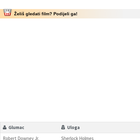
Želiš gledati film? Podijeli ga!
Glumac
Uloga
Robert Downey Jr.
Sherlock Holmes