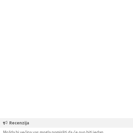
Recenzija
Možda bi većina vas mogla pomisliti da će ovo biti jedan