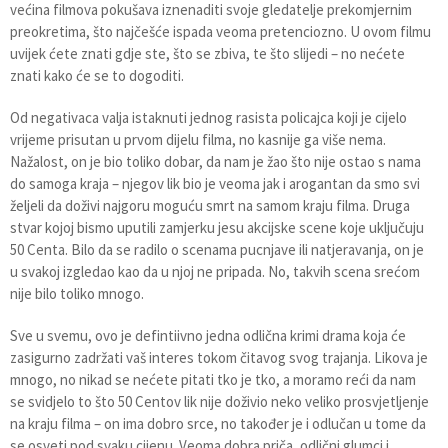
većina filmova pokušava iznenaditi svoje gledatelje prekomjernim
preokretima, što najčešće ispada veoma pretenciozno. U ovom filmu
uvijek ćete znati gdje ste, što se zbiva, te što slijedi – no nećete
znati kako će se to dogoditi.
Od negativaca valja istaknuti jednog rasista policajca koji je cijelo
vrijeme prisutan u prvom dijelu filma, no kasnije ga više nema.
Nažalost, on je bio toliko dobar, da nam je žao što nije ostao s nama
do samoga kraja – njegov lik bio je veoma jak i arogantan da smo svi
željeli da doživi najgoru moguću smrt na samom kraju filma. Druga
stvar kojoj bismo uputili zamjerku jesu akcijske scene koje uključuju
50 Centa. Bilo da se radilo o scenama pucnjave ili natjeravanja, on je
u svakoj izgledao kao da u njoj ne pripada. No, takvih scena srećom
nije bilo toliko mnogo.
Sve u svemu, ovo je defintiivno jedna odlična krimi drama koja će
zasigurno zadržati vaš interes tokom čitavog svog trajanja. Likova je
mnogo, no nikad se nećete pitati tko je tko, a moramo reći da nam
se svidjelo to što 50 Centov lik nije doživio neko veliko prosvjetljenje
na kraju filma – on ima dobro srce, no također je i odlučan u tome da
se osveti pod svaku cijenu. Veoma dobra priča, odlični glumci i