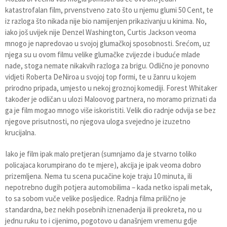
katastrofalan film, prvenstveno zato što u njemu glumi 50 Cent, te
iz razloga što nikada nije bio namijenjen prikazivanju u kinima. No,
iako još uvijek nije Denzel Washington, Curtis Jackson veoma
mnogo je napredovao u svojoj glumačkoj sposobnosti. Srećom, uz
njega su u ovom filmu velike glumačke zvijezde i buduće mlade
nade, stoga nemate nikakvih razloga za brigu. Odlično je ponovno
vidjeti Roberta DeNiroa u svojoj top formi, te u žanru u kojem
prirodno pripada, umjesto u nekoj groznoj komediji. Forest Whitaker
također je odličan u ulozi Maloovog partnera, no moramo priznati da
ga je film mogao mnogo više iskoristiti. Velik dio radnje odvija se bez
njegove prisutnosti, no njegova uloga svejedno je izuzetno
krucijalna.
Iako je film ipak malo pretjeran (sumnjamo da je stvarno toliko
policajaca korumpirano do te mjere), akcija je ipak veoma dobro
prizemljena. Nema tu scena pucačine koje traju 10 minuta, ili
nepotrebno dugih potjera automobilima – kada netko ispali metak,
to sa sobom vuče velike posljedice. Radnja filma prilično je
standardna, bez nekih posebnih iznenađenja ili preokreta, no u
jednu ruku to i cijenimo, pogotovo u današnjem vremenu gdje