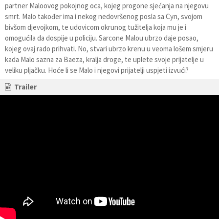
partner Maloovog pokojnog oca, kojeg progone sjećanja na njegovu
smrt. Malo također ima i nekog nedovršenog posla sa Cyn, svojom
bivšom djevojkom, te udovicom okrunog tužitelja koja mu je i
omogućila da dospije u policiju. Sarcone Malou ubrzo daje posao,
kojeg ovaj rado prihvati. No, stvari ubrzo krenu u veoma lošem smjeru
kada Malo sazna za Baeza, kralja droge, te uplete svoje prijatelje u
veliku pljačku. Hoće li se Malo i njegovi prijatelji uspjeti izvući?
Trailer