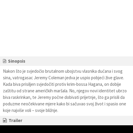
Sinopsis
Nakon što je svjedočio brutalnom ubojstvu vlasnika dućana i svog
sina, vatrogasac Jeremy Coleman jedva je uspio pobjeći žive glave.
Kada biva prisiljen svjedočiti protiv krim-bossa Hagana, on dobije
zaštitu od strane američkih maršala. No, njegov novi identitet ubrzo
biva raskrinkan, te Jeremy počne dobivati prijetnje, što ga prisili da
poduzme neočekivane mjere kako bi sačuvao svoj život i spasio one
koje najviše voli – svoje bližnje.
Trailer