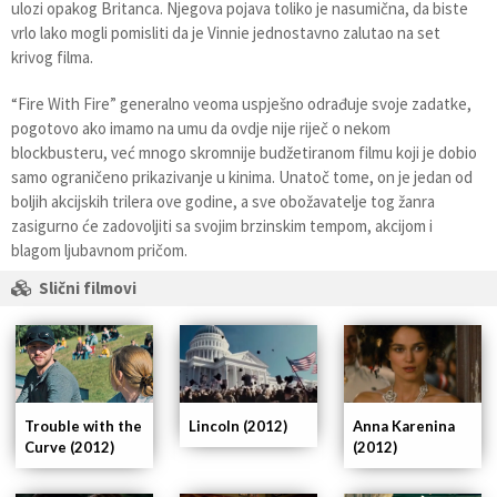
ulozi opakog Britanca. Njegova pojava toliko je nasumična, da biste
vrlo lako mogli pomisliti da je Vinnie jednostavno zalutao na set
krivog filma.
“Fire With Fire” generalno veoma uspješno odrađuje svoje zadatke,
pogotovo ako imamo na umu da ovdje nije riječ o nekom
blockbusteru, već mnogo skromnije budžetiranom filmu koji je dobio
samo ograničeno prikazivanje u kinima. Unatoč tome, on je jedan od
boljih akcijskih trilera ove godine, a sve obožavatelje tog žanra
zasigurno će zadovoljiti sa svojim brzinskim tempom, akcijom i
blagom ljubavnom pričom.
Slični filmovi
Trouble with the
Lincoln (2012)
Anna Karenina
Curve (2012)
(2012)