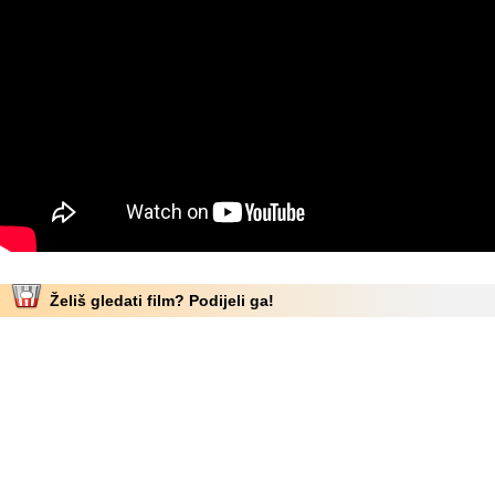
Želiš gledati film? Podijeli ga!