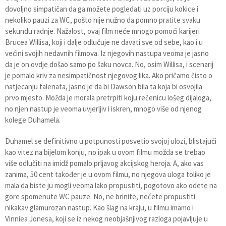
dovoljno simpatičan da ga možete pogledati uz porciju kokice i
nekoliko pauzi za WC, pošto nije nužno da pomno pratite svaku
sekundu radnje. Nažalost, ovaj film neće mnogo pomoći karijeri
Brucea Willisa, koji i dalje odlučuje ne davati sve od sebe, kao i u
većini svojih nedavnih filmova. Iz njegovih nastupa veoma je jasno
da je on ovdje došao samo po šaku novca. No, osim Willisa, i scenarij
je pomalo kriv za nesimpatičnost njegovog lika. Ako pričamo čisto o
natjecanju talenata, jasno je da bi Dawson bila ta koja bi osvojila
prvo mjesto. Možda je morala pretrpiti koju rečenicu lošeg dijaloga,
no njen nastup je veoma uvjerljiv i iskren, mnogo više od njenog
kolege Duhamela.
Duhamel se definitivno u potpunosti posvetio svojoj ulozi, blistajući
kao vitez na bijelom konju, no ipak u ovom filmu možda se trebao
više odlučiti na imidž pomalo prljavog akcijskog heroja. A, ako vas
zanima, 50 cent također je u ovom filmu, no njegova uloga toliko je
mala da biste ju mogli veoma lako propustiti, pogotovo ako odete na
gore spomenute WC pauze. No, ne brinite, nećete propustiti
nikakav glamurozan nastup. Kao šlag na kraju, u filmu imamo i
Vinniea Jonesa, koji se iz nekog neobjašnjivog razloga pojavljuje u