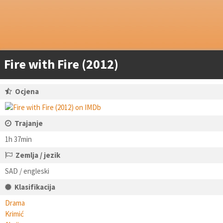
Fire with Fire (2012)
Ocjena
Trajanje
1h 37min
Zemlja / jezik
SAD / engleski
Klasifikacija
Drama
Krimić