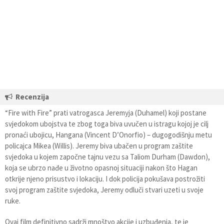
Recenzija
“Fire with Fire” prati vatrogasca Jeremyja (Duhamel) koji postane
svjedokom ubojstva te zbog toga biva uvučen u istragu kojoj je cilj
pronaći ubojicu, Hangana (Vincent D’Onorfio) – dugogodišnju metu
policajca Mikea (Willis). Jeremy biva ubačen u program zaštite
svjedoka u kojem započne tajnu vezu sa Taliom Durham (Dawdon),
koja se ubrzo nađe u životno opasnoj situaciji nakon što Hagan
otkrije njeno prisustvo i lokaciju. I dok policija pokušava postrožiti
svoj program zaštite svjedoka, Jeremy odluči stvari uzeti u svoje
ruke.
Ovaj film definitivno sadrži mnoštvo akcije i uzbuđenja, te je